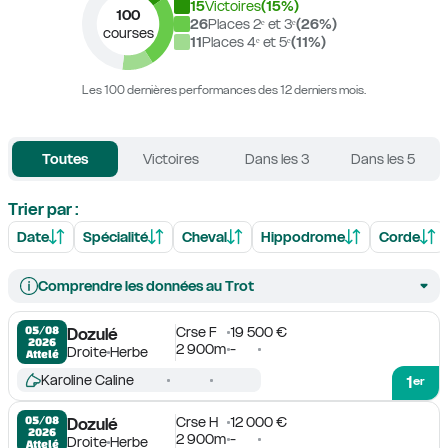
15
Victoires
(
15
%)
100
26
Places 2ᵉ et 3ᵉ
(
26
%)
courses
11
Places 4ᵉ et 5ᵉ
(
11
%)
Les 100 dernières performances des 12 derniers mois.
Toutes
Victoires
Dans les 3
Dans les 5
Trier par :
Date
Spécialité
Cheval
Hippodrome
Corde
Comprendre les données au Trot
Crse F
19 500 €
05/08

Dozulé
2026
2 900m
-
Droite
Herbe
Attelé
Karoline Caline
1
er
Crse H
12 000 €
05/08

Dozulé
2026
2 900m
-
Droite
Herbe
Attelé