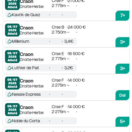
Crse F
21 000 €
Craon
2026
2 775m
-
Droite
Herbe
Attelé
Kavrik de Guez
7
e
Crse B
24 000 €
06/07

Craon
2026
2 750m
-
Droite
Herbe
Attelé
Millenium
3,4€
3
e
Crse E
18 500 €
06/07

Craon
2026
2 775m
-
Droite
Herbe
Attelé
Luthier de Pail
3,2€
3
e
Crse F
14 000 €
06/07

Craon
2026
2 275m
-
Droite
Herbe
Attelé
Nessie Express
Dai
Crse F
14 000 €
06/07

Craon
2026
2 275m
-
Droite
Herbe
Attelé
Noble du Corta
5
e