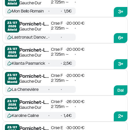
2 725m
-
Gauche
Dur
Attelé
Mon Bello Romain
1,5€
3
e
Crse F
20 000 €
23/07

Pornichet-La Baule
2026
2 725m
-
Gauche
Dur
Attelé
Lastronaut Danover
6
e
Crse F
20 000 €
23/07

Pornichet-La Baule
2026
2 725m
-
Gauche
Dur
Attelé
Kilanta Pasmarick
2,5€
3
e
Crse F
20 000 €
23/07

Pornichet-La Baule
2026
2 725m
-
Gauche
Dur
Monté
La Chenevière
Dai
Crse F
26 000 €
23/07

Pornichet-La Baule
2026
2 725m
-
Gauche
Dur
Attelé
Karoline Caline
1,4€
2
e
Crse E
30 000 €
23/07

Pornichet-La Baule