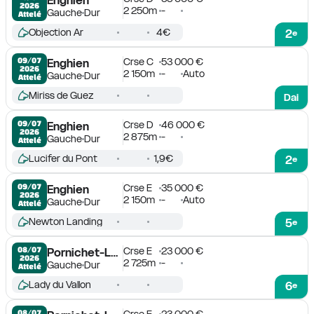
2026
2 250m
-
Gauche
Dur
Attelé
Objection Ar
4€
2
e
Crse C
53 000 €
09/07

Enghien
2026
2 150m
-
Auto
Gauche
Dur
Attelé
Miriss de Guez
Dai
Crse D
46 000 €
09/07

Enghien
2026
2 875m
-
Gauche
Dur
Attelé
Lucifer du Pont
1,9€
2
e
Crse E
35 000 €
09/07

Enghien
2026
2 150m
-
Auto
Gauche
Dur
Attelé
Newton Landing
5
e
Crse E
23 000 €
08/07

Pornichet-La Baule
2026
2 725m
-
Gauche
Dur
Attelé
Lady du Vallon
6
e
Crse E
23 000 €
08/07
