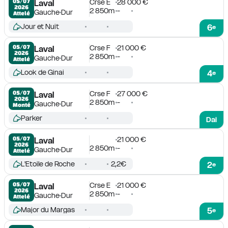
Crse E
28 000 €
05/07

Laval
2026
2 850m
-
Gauche
Dur
Attelé
Jour et Nuit
6
e
Crse F
21 000 €
05/07

Laval
2026
2 850m
-
Gauche
Dur
Attelé
Look de Ginai
4
e
Crse F
27 000 €
05/07

Laval
2026
2 850m
-
Gauche
Dur
Monté
Parker
Dai
21 000 €
05/07

Laval
2026
2 850m
-
Gauche
Dur
Attelé
L'Etoile de Roche
2,2€
2
e
Crse E
21 000 €
05/07

Laval
2026
2 850m
-
Gauche
Dur
Attelé
Major du Margas
5
e