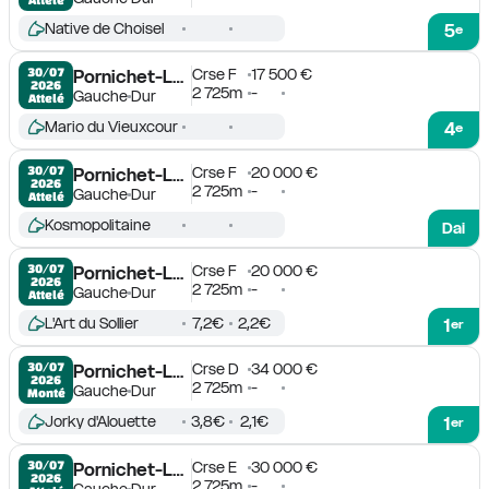
Native de Choisel
5
e
Crse F
17 500 €
30/07

Pornichet-La Baule
2026
2 725m
-
Gauche
Dur
Attelé
Mario du Vieuxcour
4
e
Crse F
20 000 €
30/07

Pornichet-La Baule
2026
2 725m
-
Gauche
Dur
Attelé
Kosmopolitaine
Dai
Crse F
20 000 €
30/07

Pornichet-La Baule
2026
2 725m
-
Gauche
Dur
Attelé
L'Art du Sollier
7,2€
2,2€
1
er
Crse D
34 000 €
30/07

Pornichet-La Baule
2026
2 725m
-
Gauche
Dur
Monté
Jorky d'Alouette
3,8€
2,1€
1
er
Crse E
30 000 €
30/07

Pornichet-La Baule
2026
2 725m
-
Gauche
Dur