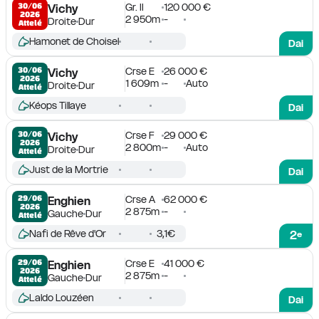
Gr. II
120 000 €
30/06

Vichy
2026
2 950m
-
Droite
Dur
Attelé
Hamonet de Choisel
Dai
Crse E
26 000 €
30/06

Vichy
2026
1 609m
-
Auto
Droite
Dur
Attelé
Kéops Tillaye
Dai
Crse F
29 000 €
30/06

Vichy
2026
2 800m
-
Auto
Droite
Dur
Attelé
Just de la Mortrie
Dai
Crse A
62 000 €
29/06

Enghien
2026
2 875m
-
Gauche
Dur
Attelé
Nafi de Rêve d'Or
3,1€
2
e
Crse E
41 000 €
29/06

Enghien
2026
2 875m
-
Gauche
Dur
Attelé
Laldo Louzéen
Dai