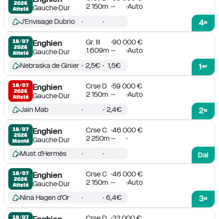
2026
2 150m
-
Auto
Gauche
Dur
Attelé
J'Envisage Dubrio
4
e
Gr. III
90 000 €
18/07

Enghien
2026
1 609m
-
Auto
Gauche
Dur
Attelé
Nebraska de Ginier
2,5€
1,5€
1
er
Crse D
59 000 €
18/07

Enghien
2026
2 150m
-
Auto
Gauche
Dur
Attelé
Jain Mab
2,4€
2
e
Crse C
46 000 €
18/07

Enghien
2026
2 250m
-
Gauche
Dur
Monté
Must d'Hermès
Dai
Crse C
46 000 €
18/07

Enghien
2026
2 150m
-
Auto
Gauche
Dur
Attelé
Nina Hagen d'Or
6,4€
3
e
Crse D
33 000 €
18/07

Enghien