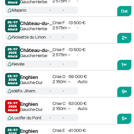
2 575m
-
Gauche
Herbe
Attelé
Majano
Dai
Crse F
13 500 €
26/07

Château-du-Loir
2026
2 575m
-
Gauche
Herbe
Attelé
Noisette du Linon
2
e
Crse F
13 500 €
26/07

Château-du-Loir
2026
2 575m
-
Gauche
Herbe
Attelé
Nevée
1
er
Crse D
59 000 €
25/07

Enghien
2026
2 150m
-
Auto
Gauche
Dur
Attelé
Idéfix Jihem
9
e
Crse C
53 000 €
25/07

Enghien
2026
2 150m
-
Auto
Gauche
Dur
Attelé
Lucifer du Pont
5
e
Crse E
41 000 €
25/07

Enghien
2026