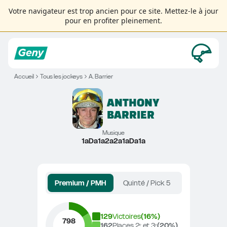
Votre navigateur est trop ancien pour ce site. Mettez-le à jour
pour en profiter pleinement.
Accueil
Tous les jockeys
A. Barrier
ANTHONY
BARRIER
Musique
1aDa1a2a2a1aDa1a
Premium / PMH
Quinté / Pick 5
129
Victoires
(
16
%)
798
162
Places 2ᵉ et 3ᵉ
(
20
%)