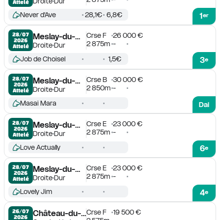
Droite
Dur
Attelé
Never d'Ave
28,1€
6,8€
1
er
Crse F
26 000 €
28/07

Meslay-du-Maine
2026
2 875m
-
Droite
Dur
Attelé
Job de Choisel
1,5€
3
e
Crse B
30 000 €
28/07

Meslay-du-Maine
2026
2 850m
-
Droite
Dur
Attelé
Masai Mara
Dai
Crse E
23 000 €
28/07

Meslay-du-Maine
2026
2 875m
-
Droite
Dur
Attelé
Love Actually
6
e
Crse E
23 000 €
28/07

Meslay-du-Maine
2026
2 875m
-
Droite
Dur
Attelé
Lovely Jim
4
e
Crse F
19 500 €
26/07

Château-du-Loir
2026