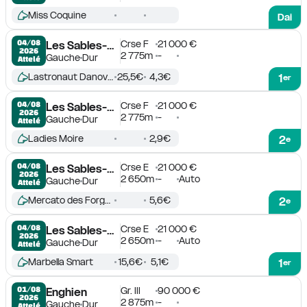
Miss Coquine
Dai
Crse F
21 000 €
04/08

Les Sables-d'Olonne
2026
2 775m
-
Gauche
Dur
Attelé
Lastronaut Danover
25,5€
4,3€
1
er
Crse F
21 000 €
04/08

Les Sables-d'Olonne
2026
2 775m
-
Gauche
Dur
Attelé
Ladies Moire
2,9€
2
e
Crse E
21 000 €
04/08

Les Sables-d'Olonne
2026
2 650m
-
Auto
Gauche
Dur
Attelé
Mercato des Forges
5,6€
2
e
Crse E
21 000 €
04/08

Les Sables-d'Olonne
2026
2 650m
-
Auto
Gauche
Dur
Attelé
Marbella Smart
15,6€
5,1€
1
er
Gr. III
90 000 €
01/08

Enghien
2026
2 875m
-
Gauche
Dur
Attelé