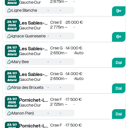
2 875m
-
Gauche
Dur
Attelé
Ligne Blanche
9
e
Crse E
25 000 €
24/07

Les Sables-d'Olonne
2026
2 775m
-
Gauche
Dur
Attelé
Ignace Gueneserie
6
e
Crse G
14 000 €
24/07

Les Sables-d'Olonne
2026
2 650m
-
Auto
Gauche
Dur
Attelé
Mary Bee
Dai
Crse G
14 000 €
24/07

Les Sables-d'Olonne
2026
2 650m
-
Auto
Gauche
Dur
Attelé
Ninja des Brouets
Dai
Crse F
17 500 €
23/07

Pornichet-La Baule
2026
2 725m
-
Gauche
Dur
Attelé
Manon Pierji
Dai
Crse F
17 500 €
23/07

Pornichet-La Baule
2026