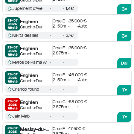
Attelé
Jugement d'Ave
1,4€
3
e
Crse E
35 000 €
29/07

Enghien
2026
2 150m
-
Auto
Gauche
Dur
Attelé
Nikita des Iles
3,1€
3
e
Crse E
35 000 €
29/07

Enghien
2026
2 875m
-
Gauche
Dur
Attelé
Myros de Palma Ar
Dai
Crse F
46 000 €
29/07

Enghien
2026
2 150m
-
Auto
Gauche
Dur
Attelé
Orlando Young
7
e
Crse C
68 000 €
29/07

Enghien
2026
2 875m
-
Gauche
Dur
Attelé
Jain Mab
7
e
Crse F
17 500 €
28/07

Meslay-du-Maine
2026
2 875m
-