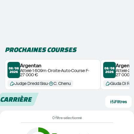
PROCHAINES COURSES
Argentan
Argent
08/08
08/08
Attelé
1 609m 
Droite
Auto
Course F
Attelé
2 
2026
2026
27 000 €
27 000 €
Judge Dredd Sisu
C. Chenu
Giuda Di Ris
CARRIÈRE
Filtres
0 filtre sélectionné