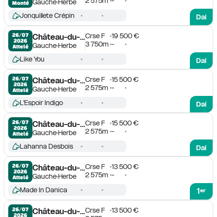
2 575m
-
Gauche
Herbe
Monté
Jonquillete Crépin
Dai
Crse F
19 500 €
26/07

Château-du-Loir
2026
3 750m
-
Gauche
Herbe
Attelé
Like You
Dai
Crse F
15 500 €
26/07

Château-du-Loir
2026
2 575m
-
Gauche
Herbe
Attelé
L'Espoir Indigo
Dai
Crse F
15 500 €
26/07

Château-du-Loir
2026
2 575m
-
Gauche
Herbe
Attelé
Lahanna Desbois
Dai
Crse F
13 500 €
26/07

Château-du-Loir
2026
2 575m
-
Gauche
Herbe
Attelé
Made In Danica
1
er
Crse F
13 500 €
26/07

Château-du-Loir
2026