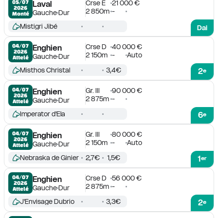
Crse E
21 000 €
05/07

Laval
2026
2 850m
-
Gauche
Dur
Monté
Mistigri Jibé
Dai
Crse D
40 000 €
04/07

Enghien
2026
2 150m
-
Auto
Gauche
Dur
Attelé
Misthos Christal
3,4€
2
e
Gr. III
90 000 €
04/07

Enghien
2026
2 875m
-
Gauche
Dur
Attelé
Imperator d'Ela
6
e
Gr. III
80 000 €
04/07

Enghien
2026
2 150m
-
Auto
Gauche
Dur
Attelé
Nebraska de Ginier
2,7€
1,5€
1
er
Crse D
56 000 €
04/07

Enghien
2026
2 875m
-
Gauche
Dur
Attelé
J'Envisage Dubrio
3,3€
2
e