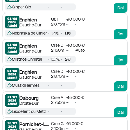
Ginger Gio
Dai
Gr. III
90 000 €
01/08

Enghien
2026
2 875m
-
Gauche
Dur
Attelé
Nebraska de Ginier
1,4€
1,1€
1
er
Crse D
40 000 €
01/08

Enghien
2026
2 150m
-
Auto
Gauche
Dur
Attelé
Misthos Christal
10,7€
2€
1
er
Crse D
40 000 €
01/08

Enghien
2026
2 875m
-
Gauche
Dur
Monté
Must d'Hermès
Dai
Crse A
45 000 €
31/07

Cabourg
2026
2 750m
-
Droite
Dur
Attelé
Lexcellent du Metz
Dai
Crse G
16 000 €
30/07

Pornichet-La Baule
2026
2 100m
-
Gauche
Dur
Attelé