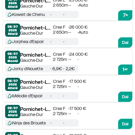
Pornichet-La Baule
2026
2 650m
-
Auto
Gauche
Dur
Attelé
Koweit de Chenu
7
e
Crse F
26 000 €
08/07

Pornichet-La Baule
2026
2 650m
-
Auto
Gauche
Dur
Attelé
Jorphea d'Espoir
Dai
Crse F
24 000 €
08/07

Pornichet-La Baule
2026
2 725m
-
Gauche
Dur
Monté
Jorky d'Alouette
6,9€
2,2€
1
er
Crse F
17 500 €
08/07

Pornichet-La Baule
2026
2 725m
-
Gauche
Dur
Attelé
Mélodie d'Espoir
Dai
Crse F
17 500 €
08/07

Pornichet-La Baule
2026
2 725m
-
Gauche
Dur
Attelé
Ninja des Brouets
Dai
06/07
