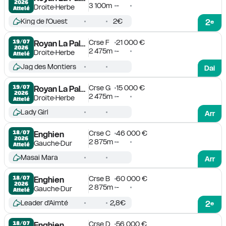
2026
3 100m
-
Droite
Herbe
Attelé
King de l'Ouest
2€
2
e
Crse F
21 000 €
19/07

Royan La Palmyre
2026
2 475m
-
Droite
Herbe
Attelé
Jag des Montiers
Dai
Crse G
15 000 €
19/07

Royan La Palmyre
2026
2 475m
-
Droite
Herbe
Attelé
Lady Girl
Arr
Crse C
46 000 €
18/07

Enghien
2026
2 875m
-
Gauche
Dur
Attelé
Masai Mara
Arr
Crse B
60 000 €
18/07

Enghien
2026
2 875m
-
Gauche
Dur
Attelé
Leader d'Aimté
2,8€
2
e
Crse D
56 000 €
18/07

Enghien