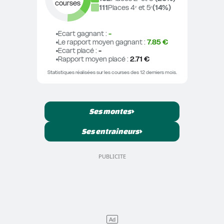
courses
111
Places 4ᵉ et 5ᵉ
(
14
%)
Ecart gagnant
 : 
-
Le rapport moyen gagnant
 : 
7.85 €
Ecart placé
 : 
-
Rapport moyen placé
 : 
2.71 €
Statistiques réalisées sur les courses des 12 derniers mois.
Ses montes
Ses entraîneurs