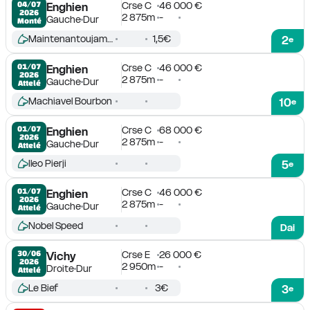
Crse C
46 000 €
04/07

Enghien
2026
2 875m
-
Gauche
Dur
Monté
Maintenantoujamais
1,5€
2
e
Crse C
46 000 €
01/07

Enghien
2026
2 875m
-
Gauche
Dur
Attelé
Machiavel Bourbon
10
e
Crse C
68 000 €
01/07

Enghien
2026
2 875m
-
Gauche
Dur
Attelé
Ileo Pierji
5
e
Crse C
46 000 €
01/07

Enghien
2026
2 875m
-
Gauche
Dur
Attelé
Nobel Speed
Dai
Crse E
26 000 €
30/06

Vichy
2026
2 950m
-
Droite
Dur
Attelé
Le Bief
3€
3
e