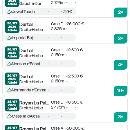
2026
2 725m
-
Gauche
Dur
Attelé
Jewel Touch
2,9€
2
e
Crse D
26 000 €
20/07

Durtal
2026
2 825m
-
Droite
Herbe
Attelé
Impérial Béji
2
e
Crse H
12 500 €
20/07

Durtal
2026
2 150m
-
Droite
Herbe
Attelé
Nodson d'Echal
4
e
Crse H
12 500 €
20/07

Durtal
2026
2 150m
-
Droite
Herbe
Attelé
Normandy d'Emma
10
e
Crse D
18 500 €
19/07

Royan La Palmyre
2026
2 475m
-
Droite
Herbe
Attelé
Massilia d'Alesa
3
e
Crse A
50 000 €
19/07

Royan La Palmyre