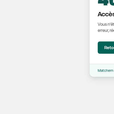
Accès
Vous n'êt
erreur, r
Retou
Matchem -