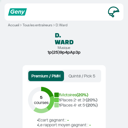
Accueil
Tous les entraîneurs
D. Ward
D.
WARD
Musique
1p(25)9p4pAp3p
Premium / PMH
Quinté / Pick 5
1
Victoires
(
20
%)
5
1
Places 2ᵉ et 3ᵉ
(
20
%)
courses
1
Places 4ᵉ et 5ᵉ
(
20
%)
Ecart gagnant
 : 
-
Le rapport moyen gagnant
 : 
-