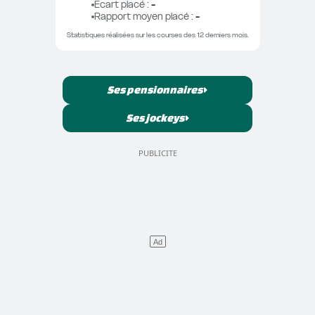
Ecart placé
 : 
-
Rapport moyen placé
 : 
-
Statistiques réalisées sur les courses des 12 derniers mois.
Ses pensionnaires
Ses jockeys