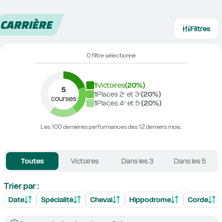
CARRIÈRE
Filtres
0 filtre sélectionné
1
Victoires
(
20
%)
5
1
Places 2ᵉ et 3ᵉ
(
20
%)
courses
1
Places 4ᵉ et 5ᵉ
(
20
%)
Les 100 dernières performances des 12 derniers mois.
Toutes
Victoires
Dans les 3
Dans les 5
Trier par :
Date
Spécialité
Cheval
Hippodrome
Corde