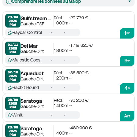
Comprendre les données au Galop
Récl.
29 779 €
23/04

Gulfstream Park
2026
1 000m
-
Gauche
PSF
Plat
Raydar Control
1
er
1 719 820 €
01/11

Del Mar
2025
1 800m
-
Gauche
Dirt
Plat
Majestic Oops
9
e
Récl.
36 500 €
02/10

Aqueduct
2025
1 200m
-
Gauche
Dirt
Plat
Rabbit Hound
4
e
Récl.
70 200 €
28/08

Saratoga
2025
1 400m
-
Gauche
Dirt
Plat
Winit
Arr
480 900 €
23/08

Saratoga
2025
1 400m
-
Gauche
Dirt
Plat