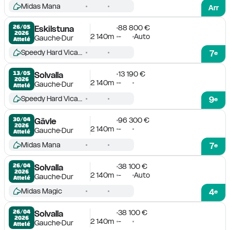
Midas Mana
Arr
88 800 €
26/05

Eskilstuna
2026
2 140m
-
Auto
Gauche
Dur
Attelé
Speedy Hard Vicane
7
e
13 190 €
13/05

Solvalla
2026
2 140m
-
Gauche
Dur
Attelé
Speedy Hard Vicane
9
e
96 300 €
30/04

Gävle
2026
2 140m
-
Gauche
Dur
Attelé
Midas Mana
7
e
38 100 €
26/04

Solvalla
2026
2 140m
-
Auto
Gauche
Dur
Attelé
Midas Magic
4
e
38 100 €
26/04

Solvalla
2026
2 140m
-
Gauche
Dur
Attelé