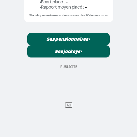
Ecart placé
 : 
-
Rapport moyen placé
 : 
-
Statistiques réalisées sur les courses des 12 derniers mois.
Ses pensionnaires
Ses jockeys