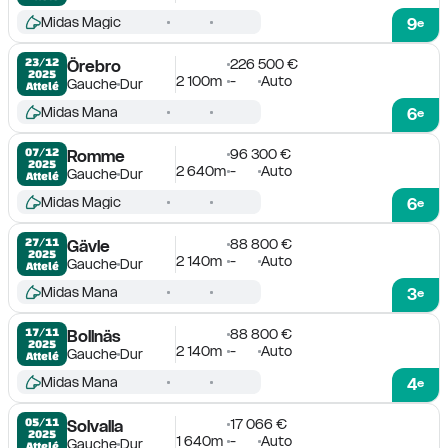
Midas Magic
9
e
226 500 €
23/12

Örebro
2025
2 100m
-
Auto
Gauche
Dur
Attelé
Midas Mana
6
e
96 300 €
07/12

Romme
2025
2 640m
-
Auto
Gauche
Dur
Attelé
Midas Magic
6
e
88 800 €
27/11

Gävle
2025
2 140m
-
Auto
Gauche
Dur
Attelé
Midas Mana
3
e
88 800 €
17/11

Bollnäs
2025
2 140m
-
Auto
Gauche
Dur
Attelé
Midas Mana
4
e
17 066 €
05/11

Solvalla
2025
1 640m
-
Auto
Gauche
Dur
Attelé