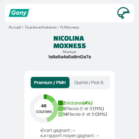
Accueil
Tous les entraîneurs
N. Moxness
NICOLINA
MOXNESS
Musique
1a8a5a4a5a8mDa7a
Premium / PMH
Quinté / Pick 5
2
Victoires
(
4
%)
46
5
Places 2ᵉ et 3ᵉ
(
11
%)
courses
14
Places 4ᵉ et 5ᵉ
(
31
%)
Ecart gagnant
 : 
-
Le rapport moyen gagnant
 : 
-