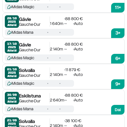
Midas Magic
11
e
88 800 €
28/10

Gävle
2025
1 640m
-
Auto
Gauche
Dur
Attelé
Midas Mana
3
e
88 800 €
17/10

Gävle
2025
2 140m
-
Auto
Gauche
Dur
Attelé
Midas Magic
6
e
11 879 €
01/10

Solvalla
2025
2 140m
-
Auto
Gauche
Dur
Attelé
Midas Magic
9
e
88 800 €
30/09

Eskilstuna
2025
2 640m
-
Auto
Gauche
Dur
Attelé
Midas Mana
Dai
38 100 €
21/09

Solvalla
2025
2 140m
-
Auto
Gauche
Dur
Attelé