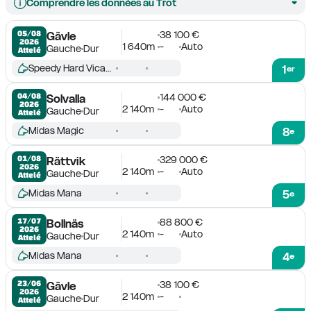
Comprendre les données au Trot
38 100 €
05/08

Gävle
2026
1 640m
-
Auto
Gauche
Dur
Attelé
Speedy Hard Vicane
1
er
144 000 €
04/08

Solvalla
2026
2 140m
-
Auto
Gauche
Dur
Attelé
Midas Magic
8
e
329 000 €
01/08

Rättvik
2026
2 140m
-
Auto
Gauche
Dur
Attelé
Midas Mana
5
e
88 800 €
17/07

Bollnäs
2026
2 140m
-
Auto
Gauche
Dur
Attelé
Midas Mana
4
e
38 100 €
23/06

Gävle
2026
2 140m
-
Gauche
Dur
Attelé