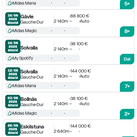
Midas Mana
5
e
88 800 €
16/06

Gävle
2026
2 140m
-
Auto
Gauche
Dur
Monté
Midas Magic
8
e
14/06

38 100 €
2026
Solvalla
2 140m
-
Attelé
My Spotify
Dai
144 000 €
12/06

Solvalla
2026
2 140m
-
Auto
Gauche
Dur
Attelé
Midas Mana
7
e
38 100 €
03/06

Bollnäs
2026
2 140m
-
Auto
Gauche
Dur
Attelé
Midas Magic
2
e
144 000 €
26/05

Eskilstuna
2026
2 640m
-
Gauche
Dur
Attelé