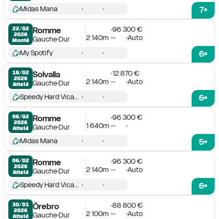
Midas Mana
7
e
96 300 €
22/02

Romme
2026
2 140m
-
Auto
Gauche
Dur
Monté
My Spotify
6
e
12 870 €
18/02

Solvalla
2026
2 140m
-
Auto
Gauche
Dur
Attelé
Speedy Hard Vicane
6
e
96 300 €
06/02

Romme
2026
1 640m
-
Gauche
Dur
Attelé
Midas Mana
5
e
96 300 €
06/02

Romme
2026
2 140m
-
Auto
Gauche
Dur
Attelé
Speedy Hard Vicane
6
e
88 800 €
30/01

Örebro
2026
2 100m
-
Auto
Gauche
Dur
Attelé