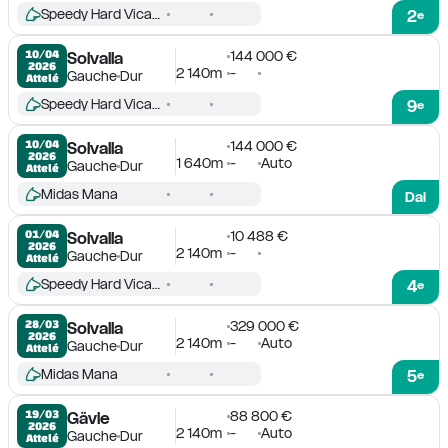
Speedy Hard Vicane
2
e
144 000 €
10/04

Solvalla
2026
2 140m
-
Gauche
Dur
Attelé
Speedy Hard Vicane
9
e
144 000 €
10/04

Solvalla
2026
1 640m
-
Auto
Gauche
Dur
Attelé
Midas Mana
Dai
10 488 €
01/04

Solvalla
2026
2 140m
-
Gauche
Dur
Attelé
Speedy Hard Vicane
4
e
329 000 €
28/03

Solvalla
2026
2 140m
-
Auto
Gauche
Dur
Attelé
Midas Mana
5
e
88 800 €
19/03

Gävle
2026
2 140m
-
Auto
Gauche
Dur
Attelé