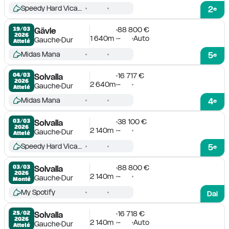
Speedy Hard Vicane
2
e
88 800 €
19/03

Gävle
2026
1 640m
-
Auto
Gauche
Dur
Attelé
Midas Mana
5
e
16 717 €
04/03

Solvalla
2026
2 640m
-
Gauche
Dur
Attelé
Midas Mana
4
e
38 100 €
03/03

Solvalla
2026
2 140m
-
Gauche
Dur
Attelé
Speedy Hard Vicane
5
e
88 800 €
03/03

Solvalla
2026
2 140m
-
Gauche
Dur
Monté
My Spotify
Dai
16 718 €
25/02

Solvalla
2026
2 140m
-
Auto
Gauche
Dur
Attelé