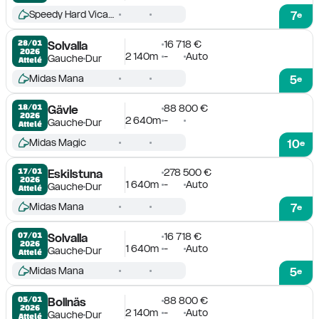
Speedy Hard Vicane
7
e
16 718 €
28/01

Solvalla
2026
2 140m
-
Auto
Gauche
Dur
Attelé
Midas Mana
5
e
88 800 €
18/01

Gävle
2026
2 640m
-
Gauche
Dur
Attelé
Midas Magic
10
e
278 500 €
17/01

Eskilstuna
2026
1 640m
-
Auto
Gauche
Dur
Attelé
Midas Mana
7
e
16 718 €
07/01

Solvalla
2026
1 640m
-
Auto
Gauche
Dur
Attelé
Midas Mana
5
e
88 800 €
05/01

Bollnäs
2026
2 140m
-
Auto
Gauche
Dur
Attelé