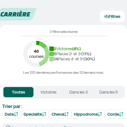
CARRIÈRE
Filtres
0 filtre sélectionné
2
Victoires
(
4
%)
46
5
Places 2ᵉ et 3ᵉ
(
11
%)
courses
14
Places 4ᵉ et 5ᵉ
(
30
%)
Les 100 dernières performances des 12 derniers mois.
Toutes
Victoires
Dans les 3
Dans les 5
Trier par :
Date
Spécialité
Cheval
Hippodrome
Corde