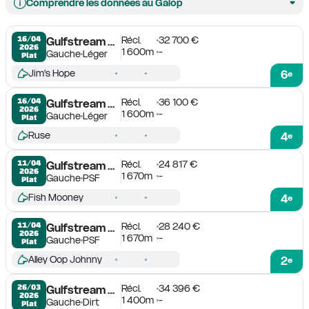
Comprendre les données au Galop
Récl.
32 700 €
16/04

Gulfstream Park
2026
1 600m
-
Gauche
Léger
Plat
Jim's Hope
6
e
Récl.
36 100 €
16/04

Gulfstream Park
2026
1 600m
-
Gauche
Léger
Plat
Ruse
4
e
Récl.
24 817 €
11/04

Gulfstream Park
2026
1 670m
-
Gauche
PSF
Plat
Fish Mooney
4
e
Récl.
28 240 €
11/04

Gulfstream Park
2026
1 670m
-
Gauche
PSF
Plat
Alley Oop Johnny
2
e
Récl.
34 396 €
26/03

Gulfstream Park
2026
1 400m
-
Gauche
Dirt
Plat