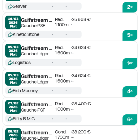
Seaver
2
e
Récl.
25 968 €
14/03

Gulfstream Park
2026
1 100m
-
Gauche
PSF
Plat
Kinetic Stone
5
e
Récl.
34 624 €
05/03

Gulfstream Park
2026
1 600m
-
Gauche
Léger
Plat
Logistics
1
er
Récl.
34 624 €
05/03

Gulfstream Park
2026
1 600m
-
Gauche
Léger
Plat
Fish Mooney
4
e
Récl.
28 400 €
27/02

Gulfstream Park
2026
1 000m
-
Gauche
PSF
Plat
Fifty B M G
6
e
Cond.
38 200 €
26/02

Gulfstream Park
2026
1 700m
-
Gauche
Léger
Plat