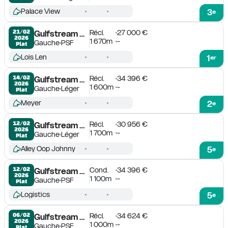
Palace View
3
e
Récl.
27 000 €
21/02

Gulfstream Park
2026
1 670m
-
Gauche
PSF
Plat
Lois Len
1
er
Récl.
34 396 €
14/02

Gulfstream Park
2026
1 600m
-
Gauche
Léger
Plat
Meyer
2
e
Récl.
30 956 €
12/02

Gulfstream Park
2026
1 700m
-
Gauche
Léger
Plat
Alley Oop Johnny
5
e
Cond.
34 396 €
12/02

Gulfstream Park
2026
1 100m
-
Gauche
PSF
Plat
Logistics
5
e
Récl.
34 624 €
06/02

Gulfstream Park
2026
1 000m
-
Gauche
PSF
Plat