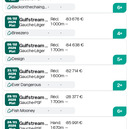
Backonthechaingang
6
e
Récl.
83 676 €
06/02

Gulfstream Park
2026
1 000m
-
Gauche
Léger
Plat
Breezero
4
e
Récl.
84 638 €
06/02

Gulfstream Park
2026
1 700m
-
Gauche
Léger
Plat
Design
5
e
Récl.
82 714 €
31/01

Gulfstream Park
2026
1 600m
-
Gauche
Léger
Plat
Ever Dangerous
2
e
Récl.
28 377 €
29/01

Gulfstream Park
2026
1 700m
-
Gauche
PSF
Plat
Fish Mooney
6
e
Hand.
85 991 €
24/01

Gulfstream Park
2026
1 670m
-
Gauche
PSF
Plat