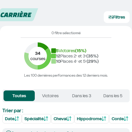
CARRIÈRE
Filtres
0 filtre sélectionné
5
Victoires
(
15
%)
34
12
Places 2ᵉ et 3ᵉ
(
35
%)
courses
10
Places 4ᵉ et 5ᵉ
(
29
%)
Les 100 dernières performances des 12 derniers mois.
Toutes
Victoires
Dans les 3
Dans les 5
Trier par :
Date
Spécialité
Cheval
Hippodrome
Corde