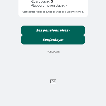
Ecart placé
 : 
3
Rapport moyen placé
 : 
-
Statistiques réalisées sur les courses des 12 derniers mois.
Ses pensionnaires
Ses jockeys