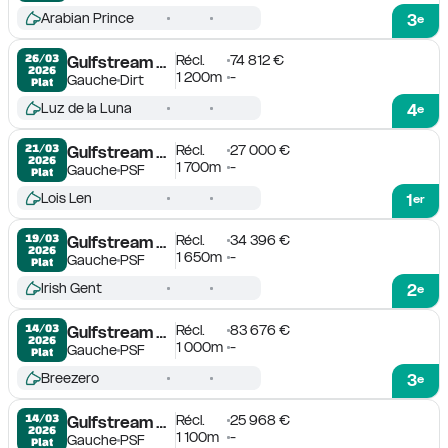
Arabian Prince
3
e
Récl.
74 812 €
26/03

Gulfstream Park
2026
1 200m
-
Gauche
Dirt
Plat
Luz de la Luna
4
e
Récl.
27 000 €
21/03

Gulfstream Park
2026
1 700m
-
Gauche
PSF
Plat
Lois Len
1
er
Récl.
34 396 €
19/03

Gulfstream Park
2026
1 650m
-
Gauche
PSF
Plat
Irish Gent
2
e
Récl.
83 676 €
14/03

Gulfstream Park
2026
1 000m
-
Gauche
PSF
Plat
Breezero
3
e
Récl.
25 968 €
14/03

Gulfstream Park
2026
1 100m
-
Gauche
PSF
Plat