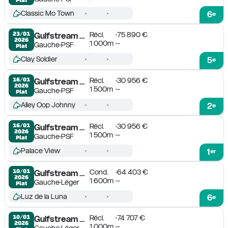
Classic Mo Town
6
e
Récl.
75 890 €
23/01

Gulfstream Park
2026
1 000m
-
Gauche
PSF
Plat
Clay Soldier
5
e
Récl.
30 956 €
16/01

Gulfstream Park
2026
1 500m
-
Gauche
PSF
Plat
Alley Oop Johnny
2
e
Récl.
30 956 €
16/01

Gulfstream Park
2026
1 500m
-
Gauche
PSF
Plat
Palace View
1
er
Cond.
64 403 €
10/01

Gulfstream Park
2026
1 600m
-
Gauche
Léger
Plat
Luz de la Luna
6
e
Récl.
74 707 €
10/01

Gulfstream Park
2026
1 000m
-
Gauche
Léger