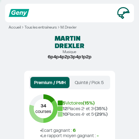
Accueil
Tous les entraîneurs
M. Drexler
MARTIN
DREXLER
Musique
6p4p4p2p3p4p1p2p
Premium / PMH
Quinté / Pick 5
5
Victoires
(
15
%)
34
12
Places 2ᵉ et 3ᵉ
(
35
%)
courses
10
Places 4ᵉ et 5ᵉ
(
29
%)
Ecart gagnant
 : 
6
Le rapport moyen gagnant
 : 
-