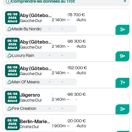
Comprendre les données au Trot
78 700 €
06/08

Aby (Göteborg)
2026
2 140m
-
Auto
Gauche
Dur
Attelé
Made By Nordic
3
e
96 300 €
06/08

Aby (Göteborg)
2026
2 140m
-
Auto
Gauche
Dur
Attelé
Luxury Rain
9
e
152 000 €
06/08

Aby (Göteborg)
2026
2 140m
-
Auto
Gauche
Dur
Attelé
Man Of Means
7
e
96 300 €
04/08

Jägersro
2026
2 140m
-
Gauche
Dur
Attelé
Fire Creation
3
e
20 000 €
02/08

Berlin-Mariendorf
2026
1 900m
-
Auto
Droite
Dur
Attelé