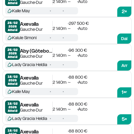
2 140m
-
Auto
Gauche
Dur
Attelé
Kalle May
2
e
297 500 €
28/02

Axevalla
2026
2 140m
-
Auto
Gauche
Dur
Attelé
Kalule Simoni
Dai
96 300 €
26/02

Aby (Göteborg)
2026
2 140m
-
Auto
Gauche
Dur
Attelé
Lady Gracia Heldia
Arr
88 800 €
18/02

Axevalla
2026
2 140m
-
Auto
Gauche
Dur
Attelé
Kalle May
1
er
88 800 €
18/02

Axevalla
2026
2 140m
-
Auto
Gauche
Dur
Attelé
Lady Gracia Heldia
5
e
88 800 €
18/02

Axevalla
2026