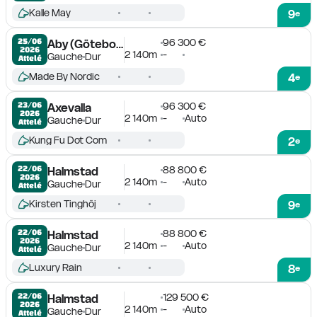
Kalle May
9
e
96 300 €
25/06

Aby (Göteborg)
2026
2 140m
-
Gauche
Dur
Attelé
Made By Nordic
4
e
96 300 €
23/06

Axevalla
2026
2 140m
-
Auto
Gauche
Dur
Attelé
Kung Fu Dot Com
2
e
88 800 €
22/06

Halmstad
2026
2 140m
-
Auto
Gauche
Dur
Attelé
Kirsten Tinghöj
9
e
88 800 €
22/06

Halmstad
2026
2 140m
-
Auto
Gauche
Dur
Attelé
Luxury Rain
8
e
129 500 €
22/06

Halmstad
2026
2 140m
-
Auto
Gauche
Dur
Attelé