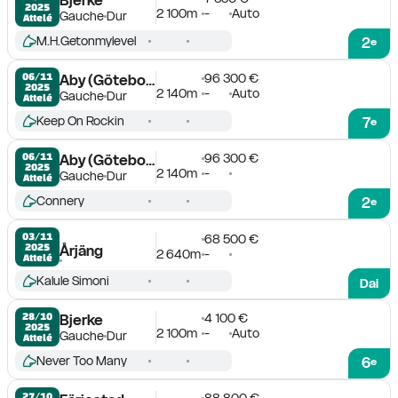
2025
2 100m
-
Auto
Gauche
Dur
Attelé
M.H.Getonmylevel
2
e
96 300 €
06/11

Aby (Göteborg)
2025
2 140m
-
Auto
Gauche
Dur
Attelé
Keep On Rockin
7
e
96 300 €
06/11

Aby (Göteborg)
2025
2 140m
-
Gauche
Dur
Attelé
Connery
2
e
03/11

68 500 €
2025
Årjäng
2 640m
-
Attelé
Kalule Simoni
Dai
4 100 €
28/10

Bjerke
2025
2 100m
-
Auto
Gauche
Dur
Attelé
Never Too Many
6
e
88 800 €
27/10
