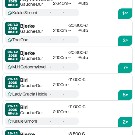
2025
2 640m
-
Auto
Gauche
Dur
Attelé
Kalule Simoni
1
er
20 800 €
06/12

Bjerke
2025
2 100m
-
Auto
Gauche
Dur
Attelé
The One
3
e
20 800 €
06/12

Bjerke
2025
2 100m
-
Auto
Gauche
Dur
Attelé
M.H.Getonmylevel
7
e
11 000 €
29/11

Biri
2025
2 100m
-
Gauche
Dur
Attelé
Lady Gracia Heldia
5
e
11 000 €
29/11

Biri
2025
2 100m
-
Gauche
Dur
Attelé
Kalule Simoni
2
e
8 500 €
19/11

Bjerke