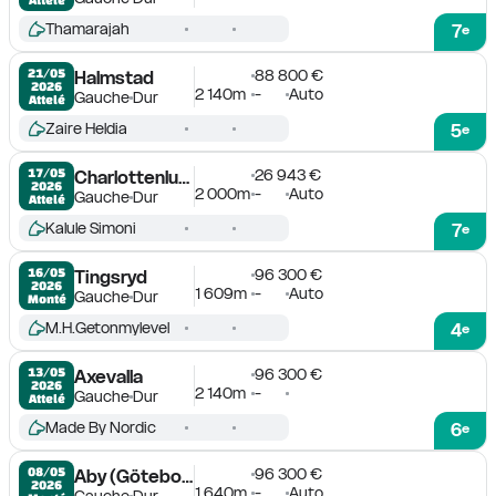
Thamarajah
7
e
88 800 €
21/05

Halmstad
2026
2 140m
-
Auto
Gauche
Dur
Attelé
Zaire Heldia
5
e
26 943 €
17/05

Charlottenlund
2026
2 000m
-
Auto
Gauche
Dur
Attelé
Kalule Simoni
7
e
96 300 €
16/05

Tingsryd
2026
1 609m
-
Auto
Gauche
Dur
Monté
M.H.Getonmylevel
4
e
96 300 €
13/05

Axevalla
2026
2 140m
-
Gauche
Dur
Attelé
Made By Nordic
6
e
96 300 €
08/05

Aby (Göteborg)
2026
1 640m
-
Auto
Gauche
Dur