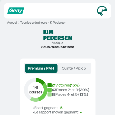
Accueil
Tous les entraîneurs
K. Pedersen
KIM
PEDERSEN
Musique
3a9a7a3a2a1a1a8a
Premium / PMH
Quinté / Pick 5
21
Victoires
(
15
%)
141
43
Places 2ᵉ et 3ᵉ
(
30
%)
courses
18
Places 4ᵉ et 5ᵉ
(
13
%)
Ecart gagnant
 : 
5
Le rapport moyen gagnant
 : 
-