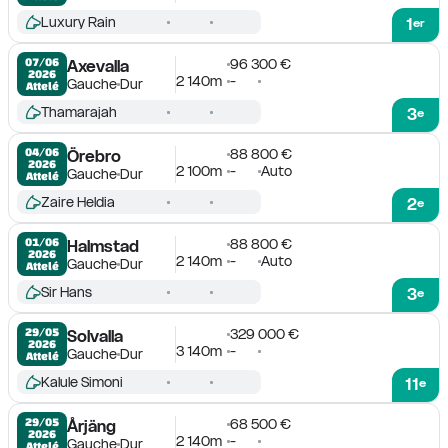
Luxury Rain
1
er
96 300 €
07/06

Axevalla
2026
2 140m
-
Gauche
Dur
Attelé
Thamarajah
3
e
88 800 €
04/06

Örebro
2026
2 100m
-
Auto
Gauche
Dur
Attelé
Zaire Heldia
2
e
88 800 €
01/06

Halmstad
2026
2 140m
-
Auto
Gauche
Dur
Attelé
Sir Hans
3
e
329 000 €
29/05

Solvalla
2026
3 140m
-
Gauche
Dur
Attelé
Kalule Simoni
11
e
68 500 €
29/05

Årjäng
2026
2 140m
-
Gauche
Dur
Attelé