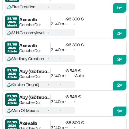
Fire Creation
5
e
96 300 €
28/05

Axevalla
2026
2 140m
-
Gauche
Dur
Monté
M.H.Getonmylevel
4
e
96 300 €
28/05

Axevalla
2026
2 140m
-
Gauche
Dur
Attelé
Madiney Creation
3
e
8 546 €
27/05

Aby (Göteborg)
2026
2 140m
-
Auto
Gauche
Dur
Attelé
Kirsten Tinghöj
2
e
8 546 €
27/05

Aby (Göteborg)
2026
2 140m
-
Gauche
Dur
Attelé
Man Of Means
1
er
88 800 €
22/05

Axevalla
2026
2 140m
-
Gauche
Dur
Attelé