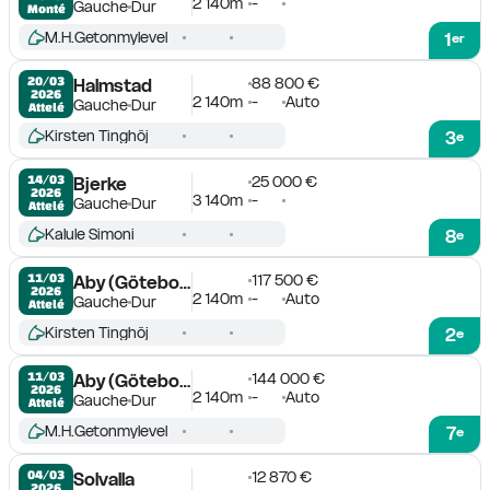
2 140m
-
Gauche
Dur
Monté
M.H.Getonmylevel
1
er
88 800 €
20/03

Halmstad
2026
2 140m
-
Auto
Gauche
Dur
Attelé
Kirsten Tinghöj
3
e
25 000 €
14/03

Bjerke
2026
3 140m
-
Gauche
Dur
Attelé
Kalule Simoni
8
e
117 500 €
11/03

Aby (Göteborg)
2026
2 140m
-
Auto
Gauche
Dur
Attelé
Kirsten Tinghöj
2
e
144 000 €
11/03

Aby (Göteborg)
2026
2 140m
-
Auto
Gauche
Dur
Attelé
M.H.Getonmylevel
7
e
12 870 €
04/03

Solvalla
2026