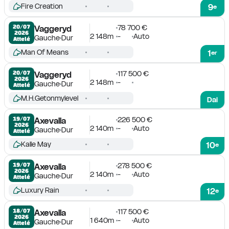
Fire Creation
9
e
78 700 €
20/07

Vaggeryd
2026
2 148m
-
Auto
Gauche
Dur
Attelé
Man Of Means
1
er
117 500 €
20/07

Vaggeryd
2026
2 148m
-
Gauche
Dur
Attelé
M.H.Getonmylevel
Dai
226 500 €
19/07

Axevalla
2026
2 140m
-
Auto
Gauche
Dur
Attelé
Kalle May
10
e
278 500 €
19/07

Axevalla
2026
2 140m
-
Auto
Gauche
Dur
Attelé
Luxury Rain
12
e
117 500 €
18/07

Axevalla
2026
1 640m
-
Auto
Gauche
Dur
Attelé