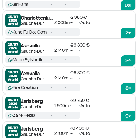
Sir Hans
Dai
2 990 €
15/07

Charlottenlund
2026
2 000m
-
Auto
Gauche
Dur
Attelé
Kung Fu Dot Com
2
e
96 300 €
10/07

Axevalla
2026
2 140m
-
Gauche
Dur
Attelé
Made By Nordic
2
e
96 300 €
10/07

Axevalla
2026
2 140m
-
Gauche
Dur
Attelé
Fire Creation
8
e
29 750 €
05/07

Jarlsberg
2026
1 609m
-
Auto
Gauche
Dur
Attelé
Zaire Heldia
9
e
18 400 €
05/07

Jarlsberg
2026
2 100m
-
Auto
Gauche
Dur
Attelé