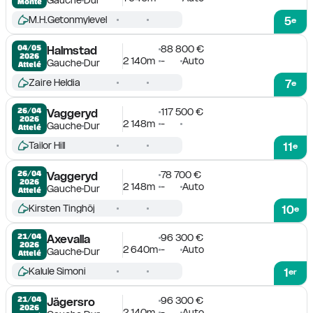
Monté
M.H.Getonmylevel
5
e
88 800 €
04/05

Halmstad
2026
2 140m
-
Auto
Gauche
Dur
Attelé
Zaire Heldia
7
e
117 500 €
26/04

Vaggeryd
2026
2 148m
-
Gauche
Dur
Attelé
Tailor Hill
11
e
78 700 €
26/04

Vaggeryd
2026
2 148m
-
Auto
Gauche
Dur
Attelé
Kirsten Tinghöj
10
e
96 300 €
21/04

Axevalla
2026
2 640m
-
Auto
Gauche
Dur
Attelé
Kalule Simoni
1
er
96 300 €
21/04

Jägersro
2026
2 140m
-
Auto