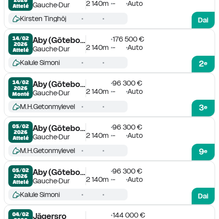
2 140m
-
Auto
Gauche
Dur
Attelé
Kirsten Tinghöj
Dai
176 500 €
14/02

Aby (Göteborg)
2026
2 140m
-
Auto
Gauche
Dur
Attelé
Kalule Simoni
2
e
96 300 €
14/02

Aby (Göteborg)
2026
2 140m
-
Auto
Gauche
Dur
Monté
M.H.Getonmylevel
3
e
96 300 €
05/02

Aby (Göteborg)
2026
2 140m
-
Auto
Gauche
Dur
Attelé
M.H.Getonmylevel
9
e
96 300 €
05/02

Aby (Göteborg)
2026
2 140m
-
Auto
Gauche
Dur
Attelé
Kalule Simoni
Dai
144 000 €
04/02

Jägersro