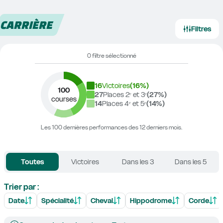
CARRIÈRE
Filtres
0 filtre sélectionné
16
Victoires
(
16
%)
100
27
Places 2ᵉ et 3ᵉ
(
27
%)
courses
14
Places 4ᵉ et 5ᵉ
(
14
%)
Les 100 dernières performances des 12 derniers mois.
Toutes
Victoires
Dans les 3
Dans les 5
Trier par :
Date
Spécialité
Cheval
Hippodrome
Corde