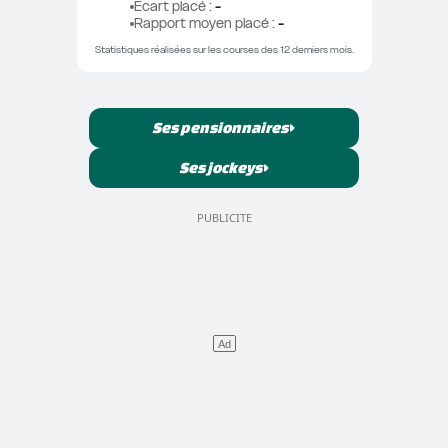
Ecart placé
 : 
-
Rapport moyen placé
 : 
-
Statistiques réalisées sur les courses des 12 derniers mois.
Ses pensionnaires
Ses jockeys