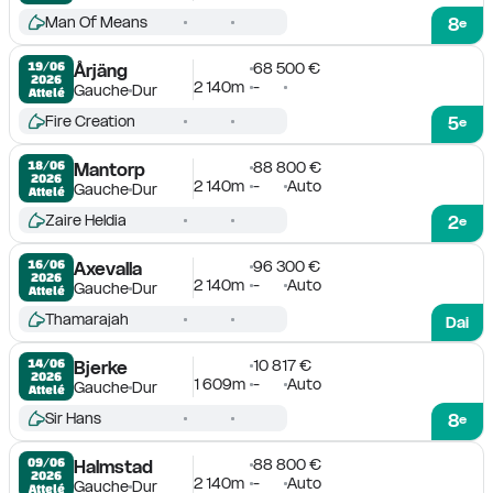
Man Of Means
8
e
68 500 €
19/06

Årjäng
2026
2 140m
-
Gauche
Dur
Attelé
Fire Creation
5
e
88 800 €
18/06

Mantorp
2026
2 140m
-
Auto
Gauche
Dur
Attelé
Zaire Heldia
2
e
96 300 €
16/06

Axevalla
2026
2 140m
-
Auto
Gauche
Dur
Attelé
Thamarajah
Dai
10 817 €
14/06

Bjerke
2026
1 609m
-
Auto
Gauche
Dur
Attelé
Sir Hans
8
e
88 800 €
09/06

Halmstad
2026
2 140m
-
Auto
Gauche
Dur
Attelé