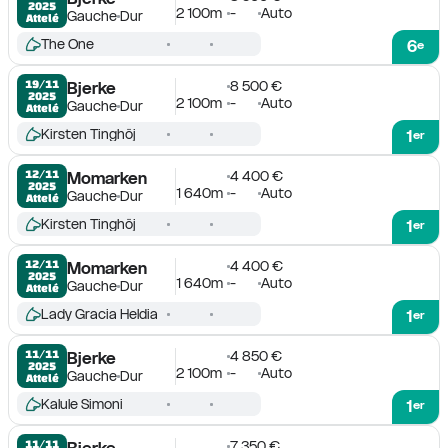
2025
2 100m
-
Auto
Gauche
Dur
Attelé
The One
6
e
8 500 €
19/11

Bjerke
2025
2 100m
-
Auto
Gauche
Dur
Attelé
Kirsten Tinghöj
1
er
4 400 €
12/11

Momarken
2025
1 640m
-
Auto
Gauche
Dur
Attelé
Kirsten Tinghöj
1
er
4 400 €
12/11

Momarken
2025
1 640m
-
Auto
Gauche
Dur
Attelé
Lady Gracia Heldia
1
er
4 850 €
11/11

Bjerke
2025
2 100m
-
Auto
Gauche
Dur
Attelé
Kalule Simoni
1
er
7 350 €
11/11

Bjerke