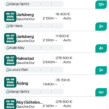
Gargo Spritz
12
e
18 400 €
05/07

Jarlsberg
2026
2 100m
-
Auto
Gauche
Dur
Attelé
Sir Hans
2
e
11 800 €
05/07

Jarlsberg
2026
2 100m
-
Auto
Gauche
Dur
Attelé
Kalle May
4
e
278 500 €
02/07

Halmstad
2026
2 640m
-
Auto
Gauche
Dur
Attelé
Luxury Rain
3
e
26/06

78 700 €
2026
Årjäng
1 640m
-
Attelé
Gargo Spritz
Arr
278 500 €
25/06

Aby (Göteborg)
2026
2 140m
-
Auto
Gauche
Dur
Attelé