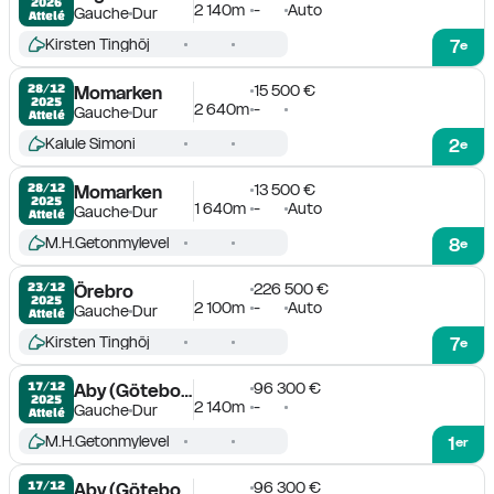
2026
2 140m
-
Auto
Gauche
Dur
Attelé
Kirsten Tinghöj
7
e
15 500 €
28/12

Momarken
2025
2 640m
-
Gauche
Dur
Attelé
Kalule Simoni
2
e
13 500 €
28/12

Momarken
2025
1 640m
-
Auto
Gauche
Dur
Attelé
M.H.Getonmylevel
8
e
226 500 €
23/12

Örebro
2025
2 100m
-
Auto
Gauche
Dur
Attelé
Kirsten Tinghöj
7
e
96 300 €
17/12

Aby (Göteborg)
2025
2 140m
-
Gauche
Dur
Attelé
M.H.Getonmylevel
1
er
96 300 €
17/12

Aby (Göteborg)