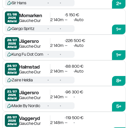
Sir Hans
2
e
5 150 €
01/08

Momarken
2026
2 140m
-
Auto
Gauche
Dur
Attelé
Gargo Spritz
1
er
226 500 €
28/07

Jägersro
2026
2 140m
-
Auto
Gauche
Dur
Attelé
Kung Fu Dot Com
1
er
88 800 €
24/07

Halmstad
2026
2 140m
-
Auto
Gauche
Dur
Attelé
Zaire Heldia
8
e
96 300 €
21/07

Jägersro
2026
2 140m
-
Gauche
Dur
Attelé
Made By Nordic
5
e
119 500 €
20/07

Vaggeryd
2026
2 148m
-
Gauche
Dur
Attelé