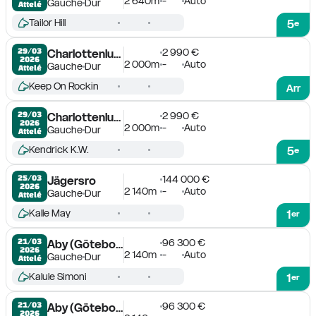
2 640m
-
Auto
Gauche
Dur
Attelé
Tailor Hill
5
e
2 990 €
29/03

Charlottenlund
2026
2 000m
-
Auto
Gauche
Dur
Attelé
Keep On Rockin
Arr
2 990 €
29/03

Charlottenlund
2026
2 000m
-
Auto
Gauche
Dur
Attelé
Kendrick K.W.
5
e
144 000 €
25/03

Jägersro
2026
2 140m
-
Auto
Gauche
Dur
Attelé
Kalle May
1
er
96 300 €
21/03

Aby (Göteborg)
2026
2 140m
-
Auto
Gauche
Dur
Attelé
Kalule Simoni
1
er
96 300 €
21/03

Aby (Göteborg)
2026