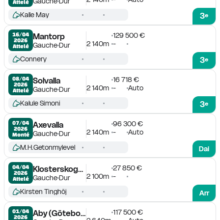
Gauche
Dur
Attelé
Kalle May
3
e
129 500 €
16/04

Mantorp
2026
2 140m
-
Gauche
Dur
Attelé
Connery
3
e
16 718 €
08/04

Solvalla
2026
2 140m
-
Auto
Gauche
Dur
Attelé
Kalule Simoni
3
e
96 300 €
07/04

Axevalla
2026
2 140m
-
Auto
Gauche
Dur
Monté
M.H.Getonmylevel
Dai
27 850 €
04/04

Klosterskogen
2026
2 100m
-
Gauche
Dur
Attelé
Kirsten Tinghöj
Arr
117 500 €
01/04

Aby (Göteborg)
2026