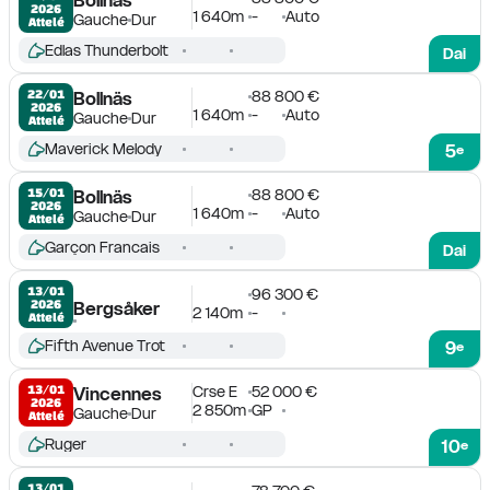
2026
1 640m
-
Auto
Gauche
Dur
Attelé
Edlas Thunderbolt
Dai
88 800 €
22/01

Bollnäs
2026
1 640m
-
Auto
Gauche
Dur
Attelé
Maverick Melody
5
e
88 800 €
15/01

Bollnäs
2026
1 640m
-
Auto
Gauche
Dur
Attelé
Garçon Francais
Dai
13/01

96 300 €
2026
Bergsåker
2 140m
-
Attelé
Fifth Avenue Trot
9
e
Crse E
52 000 €
13/01

Vincennes
2026
2 850m
GP
Gauche
Dur
Attelé
Ruger
10
e
13/01
