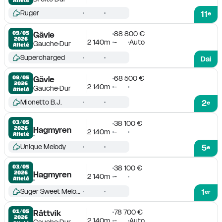
Ruger
11
e
88 800 €
09/05

Gävle
2026
2 140m
-
Auto
Gauche
Dur
Attelé
Supercharged
Dai
68 500 €
09/05

Gävle
2026
2 140m
-
Gauche
Dur
Attelé
Mionetto B.J.
2
e
03/05

38 100 €
2026
Hagmyren
2 140m
-
Attelé
Unique Melody
5
e
03/05

38 100 €
2026
Hagmyren
2 140m
-
Attelé
Suger Sweet Melody
1
er
78 700 €
01/05

Rättvik
2026
2 140m
-
Auto
Gauche
Dur