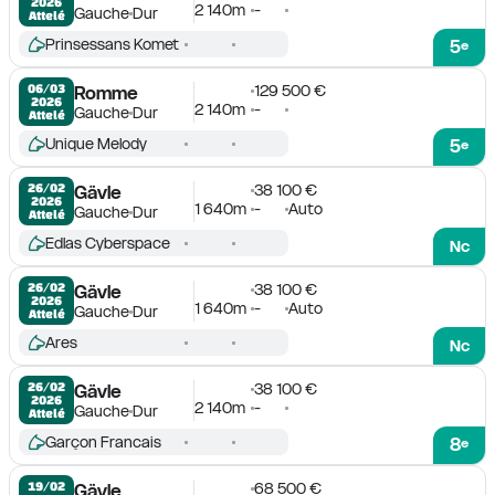
2026
2 140m
-
Gauche
Dur
Attelé
Prinsessans Komet
5
e
129 500 €
06/03

Romme
2026
2 140m
-
Gauche
Dur
Attelé
Unique Melody
5
e
38 100 €
26/02

Gävle
2026
1 640m
-
Auto
Gauche
Dur
Attelé
Edlas Cyberspace
Nc
38 100 €
26/02

Gävle
2026
1 640m
-
Auto
Gauche
Dur
Attelé
Ares
Nc
38 100 €
26/02

Gävle
2026
2 140m
-
Gauche
Dur
Attelé
Garçon Francais
8
e
68 500 €
19/02

Gävle