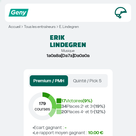
Accueil
Tous les entraîneurs
E. Lindegren
ERIK
LINDEGREN
Musique
1a0a8a[Da7a]Da0a0a
Premium / PMH
Quinté / Pick 5
17
Victoires
(
9
%)
179
34
Places 2ᵉ et 3ᵉ
(
19
%)
courses
20
Places 4ᵉ et 5ᵉ
(
12
%)
Ecart gagnant
 : 
-
Le rapport moyen gagnant
 : 
10.00 €