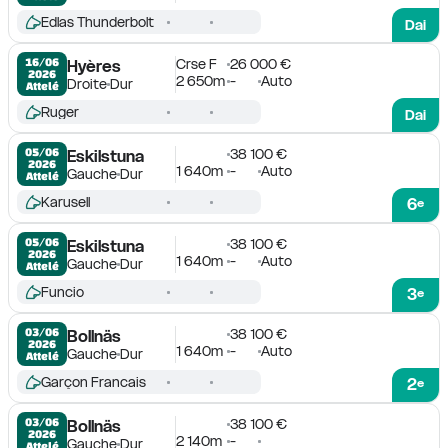
Edlas Thunderbolt
Dai
Crse F
26 000 €
16/06

Hyères
2026
2 650m
-
Auto
Droite
Dur
Attelé
Ruger
Dai
38 100 €
05/06

Eskilstuna
2026
1 640m
-
Auto
Gauche
Dur
Attelé
Karusell
6
e
38 100 €
05/06

Eskilstuna
2026
1 640m
-
Auto
Gauche
Dur
Attelé
Funcio
3
e
38 100 €
03/06

Bollnäs
2026
1 640m
-
Auto
Gauche
Dur
Attelé
Garçon Francais
2
e
38 100 €
03/06

Bollnäs
2026
2 140m
-
Gauche
Dur
Attelé