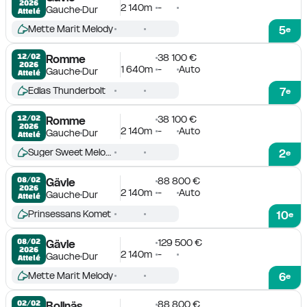
2026
2 140m
-
Gauche
Dur
Attelé
Mette Marit Melody
5
e
38 100 €
12/02

Romme
2026
1 640m
-
Auto
Gauche
Dur
Attelé
Edlas Thunderbolt
7
e
38 100 €
12/02

Romme
2026
2 140m
-
Auto
Gauche
Dur
Attelé
Suger Sweet Melody
2
e
88 800 €
08/02

Gävle
2026
2 140m
-
Auto
Gauche
Dur
Attelé
Prinsessans Komet
10
e
129 500 €
08/02

Gävle
2026
2 140m
-
Gauche
Dur
Attelé
Mette Marit Melody
6
e
88 800 €
02/02

Bollnäs