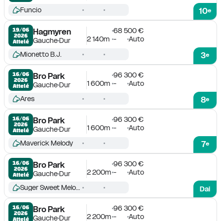
Funcio
10
e
68 500 €
19/06

Hagmyren
2026
2 140m
-
Auto
Gauche
Dur
Attelé
Mionetto B.J.
3
e
96 300 €
16/06

Bro Park
2026
1 600m
-
Auto
Gauche
Dur
Attelé
Ares
8
e
96 300 €
16/06

Bro Park
2026
1 600m
-
Auto
Gauche
Dur
Attelé
Maverick Melody
7
e
96 300 €
16/06

Bro Park
2026
2 200m
-
Auto
Gauche
Dur
Attelé
Suger Sweet Melody
Dai
96 300 €
16/06

Bro Park
2026
2 200m
-
Auto
Gauche
Dur
Attelé