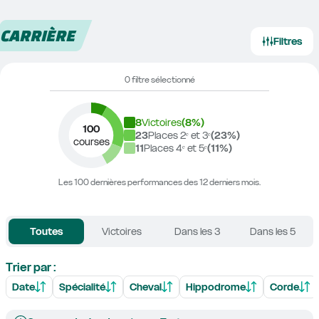
CARRIÈRE
Filtres
0 filtre sélectionné
8
Victoires
(
8
%)
100
23
Places 2ᵉ et 3ᵉ
(
23
%)
courses
11
Places 4ᵉ et 5ᵉ
(
11
%)
Les 100 dernières performances des 12 derniers mois.
Toutes
Victoires
Dans les 3
Dans les 5
Trier par :
Date
Spécialité
Cheval
Hippodrome
Corde