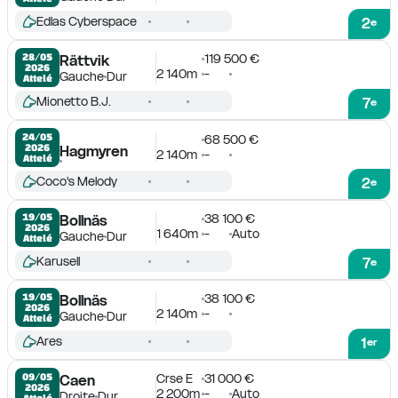
Edlas Cyberspace
2
e
119 500 €
28/05

Rättvik
2026
2 140m
-
Gauche
Dur
Attelé
Mionetto B.J.
7
e
24/05

68 500 €
2026
Hagmyren
2 140m
-
Attelé
Coco's Melody
2
e
38 100 €
19/05

Bollnäs
2026
1 640m
-
Auto
Gauche
Dur
Attelé
Karusell
7
e
38 100 €
19/05

Bollnäs
2026
2 140m
-
Gauche
Dur
Attelé
Ares
1
er
Crse E
31 000 €
09/05

Caen
2026
2 200m
-
Auto
Droite
Dur
Attelé