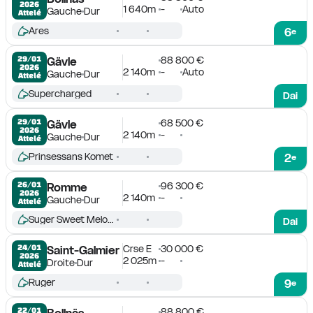
2026
1 640m
-
Auto
Gauche
Dur
Attelé
Ares
6
e
88 800 €
29/01

Gävle
2026
2 140m
-
Auto
Gauche
Dur
Attelé
Supercharged
Dai
68 500 €
29/01

Gävle
2026
2 140m
-
Gauche
Dur
Attelé
Prinsessans Komet
2
e
96 300 €
26/01

Romme
2026
2 140m
-
Gauche
Dur
Attelé
Suger Sweet Melody
Dai
Crse E
30 000 €
24/01

Saint-Galmier
2026
2 025m
-
Droite
Dur
Attelé
Ruger
9
e
88 800 €
22/01

Bollnäs