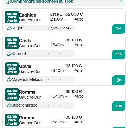
Comprendre les données au Trot
Crse E
52 000 €
06/08

Enghien
2026
2 150m
-
Auto
Gauche
Dur
Attelé
Ruger
7,4€
2,5€
1
er
38 100 €
05/08

Gävle
2026
1 640m
-
Auto
Gauche
Dur
Attelé
Karusell
11
e
38 100 €
05/08

Gävle
2026
1 640m
-
Auto
Gauche
Dur
Attelé
Maverick Melody
8
e
38 100 €
03/08

Romme
2026
1 640m
-
Auto
Gauche
Dur
Attelé
Supercharged
Dai
38 100 €
03/08

Romme
2026
1 640m
-
Auto
Gauche
Dur
Attelé