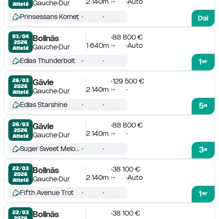
2 140m
-
Auto
Gauche
Dur
Attelé
Prinsessans Komet
Dai
88 800 €
01/04

Bollnäs
2026
1 640m
-
Auto
Gauche
Dur
Attelé
Edlas Thunderbolt
1
er
129 500 €
26/03

Gävle
2026
2 140m
-
Gauche
Dur
Attelé
Edlas Starshine
5
e
88 800 €
26/03

Gävle
2026
2 140m
-
Gauche
Dur
Attelé
Suger Sweet Melody
3
e
38 100 €
22/03

Bollnäs
2026
2 140m
-
Auto
Gauche
Dur
Attelé
Fifth Avenue Trot
1
er
38 100 €
22/03

Bollnäs
2026