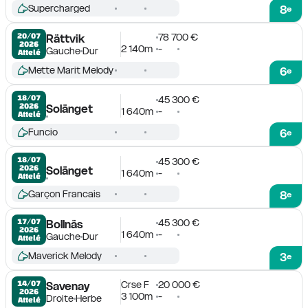
Supercharged
8
e
78 700 €
20/07

Rättvik
2026
2 140m
-
Gauche
Dur
Attelé
Mette Marit Melody
6
e
18/07

45 300 €
2026
Solänget
1 640m
-
Attelé
Funcio
6
e
18/07

45 300 €
2026
Solänget
1 640m
-
Attelé
Garçon Francais
8
e
45 300 €
17/07

Bollnäs
2026
1 640m
-
Gauche
Dur
Attelé
Maverick Melody
3
e
Crse F
20 000 €
14/07

Savenay
2026
3 100m
-
Droite
Herbe
Attelé