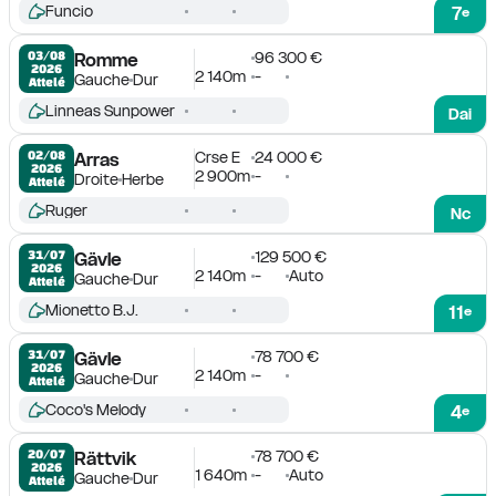
Funcio
7
e
96 300 €
03/08

Romme
2026
2 140m
-
Gauche
Dur
Attelé
Linneas Sunpower
Dai
Crse E
24 000 €
02/08

Arras
2026
2 900m
-
Droite
Herbe
Attelé
Ruger
Nc
129 500 €
31/07

Gävle
2026
2 140m
-
Auto
Gauche
Dur
Attelé
Mionetto B.J.
11
e
78 700 €
31/07

Gävle
2026
2 140m
-
Gauche
Dur
Attelé
Coco's Melody
4
e
78 700 €
20/07

Rättvik
2026
1 640m
-
Auto
Gauche
Dur
Attelé