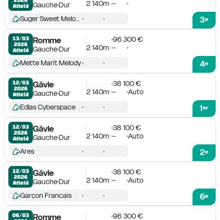
2 140m
-
Gauche
Dur
Attelé
Suger Sweet Melody
3
e
96 300 €
13/03

Romme
2026
2 140m
-
Gauche
Dur
Attelé
Mette Marit Melody
4
e
38 100 €
12/03

Gävle
2026
2 140m
-
Auto
Gauche
Dur
Attelé
Edlas Cyberspace
1
er
38 100 €
12/03

Gävle
2026
2 140m
-
Auto
Gauche
Dur
Attelé
Ares
2
e
38 100 €
12/03

Gävle
2026
2 140m
-
Auto
Gauche
Dur
Attelé
Garçon Francais
6
e
96 300 €
06/03

Romme