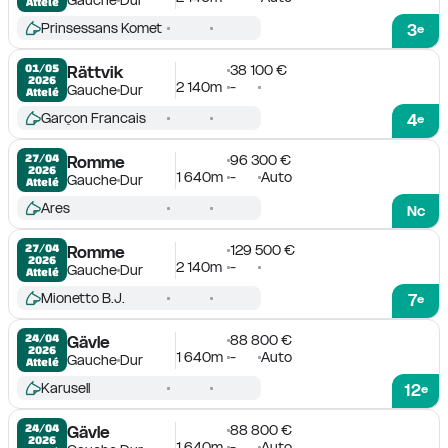
Attelé
Prinsessans Komet
3
e
38 100 €
01/05

Rättvik
2026
2 140m
-
Gauche
Dur
Attelé
Garçon Francais
4
e
96 300 €
27/04

Romme
2026
1 640m
-
Auto
Gauche
Dur
Attelé
Ares
Nc
129 500 €
27/04

Romme
2026
2 140m
-
Gauche
Dur
Attelé
Mionetto B.J.
7
e
88 800 €
24/04

Gävle
2026
1 640m
-
Auto
Gauche
Dur
Attelé
Karusell
12
e
88 800 €
24/04

Gävle
2026
1 640m
-
Auto