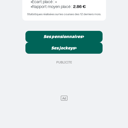
Ecart placé
 : 
-
Rapport moyen placé
 : 
2.86 €
Statistiques réalisées sur les courses des 12 derniers mois.
Ses pensionnaires
Ses jockeys