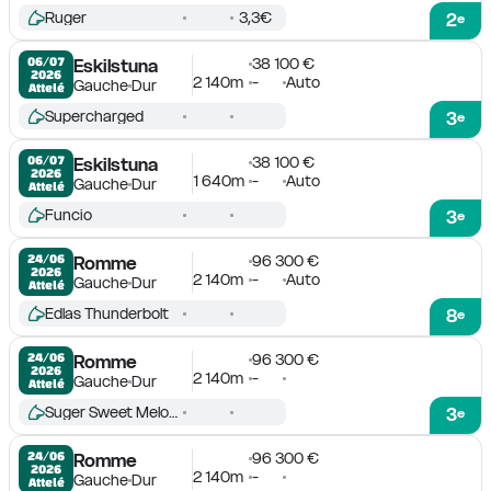
Ruger
3,3€
2
e
38 100 €
06/07

Eskilstuna
2026
2 140m
-
Auto
Gauche
Dur
Attelé
Supercharged
3
e
38 100 €
06/07

Eskilstuna
2026
1 640m
-
Auto
Gauche
Dur
Attelé
Funcio
3
e
96 300 €
24/06

Romme
2026
2 140m
-
Auto
Gauche
Dur
Attelé
Edlas Thunderbolt
8
e
96 300 €
24/06

Romme
2026
2 140m
-
Gauche
Dur
Attelé
Suger Sweet Melody
3
e
96 300 €
24/06

Romme
2026
2 140m
-
Gauche
Dur
Attelé