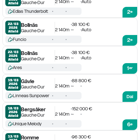
2 140m
-
Auto
Gauche
Dur
Attelé
Edlas Thunderbolt
2
e
38 100 €
22/03

Bollnäs
2026
2 140m
-
Auto
Gauche
Dur
Attelé
Funcio
2
e
38 100 €
22/03

Bollnäs
2026
2 140m
-
Auto
Gauche
Dur
Attelé
Ares
1
er
88 800 €
19/03

Gävle
2026
2 140m
-
Gauche
Dur
Attelé
Linneas Sunpower
Dai
152 000 €
18/03

Bergsåker
2026
2 140m
-
Gauche
Dur
Attelé
Unique Melody
6
e
96 300 €
13/03

Romme
2026