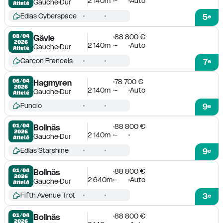
2 140m
-
Auto
Gauche
Dur
Attelé
Edlas Cyberspace
5
e
88 800 €
08/04

Gävle
2026
2 140m
-
Auto
Gauche
Dur
Attelé
Garçon Francais
7
e
78 700 €
06/04

Hagmyren
2026
2 140m
-
Auto
Gauche
Dur
Attelé
Funcio
9
e
88 800 €
01/04

Bollnäs
2026
2 140m
-
Gauche
Dur
Attelé
Edlas Starshine
9
e
88 800 €
01/04

Bollnäs
2026
2 640m
-
Auto
Gauche
Dur
Attelé
Fifth Avenue Trot
3
e
88 800 €
01/04

Bollnäs
2026