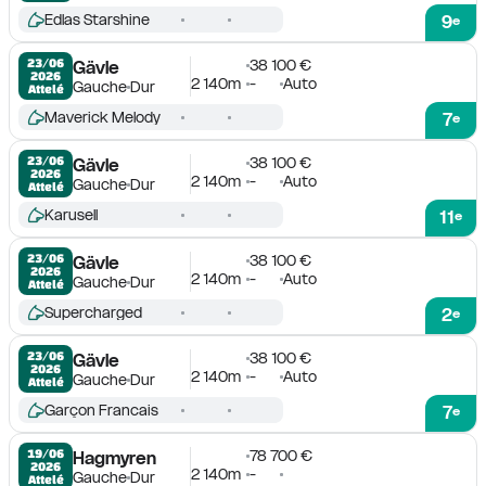
Edlas Starshine
9
e
38 100 €
23/06

Gävle
2026
2 140m
-
Auto
Gauche
Dur
Attelé
Maverick Melody
7
e
38 100 €
23/06

Gävle
2026
2 140m
-
Auto
Gauche
Dur
Attelé
Karusell
11
e
38 100 €
23/06

Gävle
2026
2 140m
-
Auto
Gauche
Dur
Attelé
Supercharged
2
e
38 100 €
23/06

Gävle
2026
2 140m
-
Auto
Gauche
Dur
Attelé
Garçon Francais
7
e
78 700 €
19/06

Hagmyren
2026
2 140m
-
Gauche
Dur
Attelé