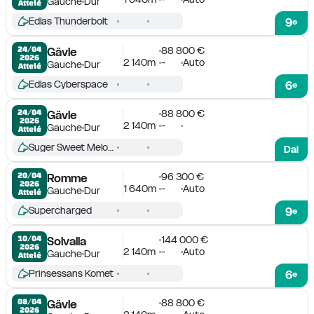
Gauche
Dur
Attelé
Edlas Thunderbolt
9
e
88 800 €
24/04

Gävle
2026
2 140m
-
Auto
Gauche
Dur
Attelé
Edlas Cyberspace
6
e
88 800 €
24/04

Gävle
2026
2 140m
-
Gauche
Dur
Attelé
Suger Sweet Melody
Dai
96 300 €
20/04

Romme
2026
1 640m
-
Auto
Gauche
Dur
Attelé
Supercharged
9
e
144 000 €
10/04

Solvalla
2026
2 140m
-
Auto
Gauche
Dur
Attelé
Prinsessans Komet
6
e
88 800 €
08/04

Gävle
2026