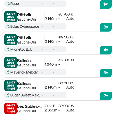
Ruger
1
er
78 700 €
13/07

Rättvik
2026
2 140m
-
Auto
Gauche
Dur
Attelé
Edlas Cyberspace
8
e
119 500 €
13/07

Rättvik
2026
2 140m
-
Auto
Gauche
Dur
Attelé
Mionetto B.J.
4
e
45 300 €
11/07

Bollnäs
2026
1 640m
-
Gauche
Dur
Attelé
Maverick Melody
6
e
88 800 €
11/07

Bollnäs
2026
2 140m
-
Auto
Gauche
Dur
Attelé
Suger Sweet Melody
2
e
Crse E
32 000 €
06/07

Les Sables-d'Olonne
2026
2 650m
-
Auto
Gauche
Dur
Attelé