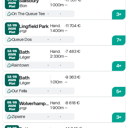
Salisbury
2026
1 000m
-
Bon
Plat
On The Queue Tee
3
e
Hand.
11 704 €
12/05

Lingfield Park
2026
1 400m
-
PSF
Plat
Queue Dos
7
e
Hand.
7 483 €
12/05

Bath
2026
2 330m
-
Léger
Plat
Raintown
4
e
9 363 €
12/05

Bath
2026
1 010m
-
Léger
Plat
Our Fella
5
e
Hand.
8 618 €
05/05

Wolverhampton
2026
1 900m
-
PSF
Plat
Zipwire
3
e
04/05
