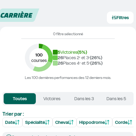
CARRIÈRE
Filtres
0 filtre sélectionné
5
Victoires
(
5
%)
100
26
Places 2ᵉ et 3ᵉ
(
26
%)
courses
26
Places 4ᵉ et 5ᵉ
(
26
%)
Les 100 dernières performances des 12 derniers mois.
Toutes
Victoires
Dans les 3
Dans les 5
Trier par :
Date
Spécialité
Cheval
Hippodrome
Corde