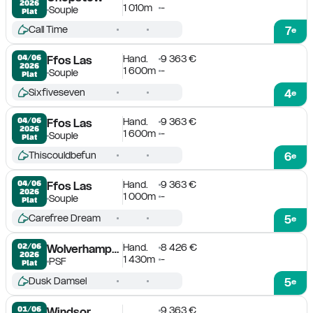
2026
1 010m
-
Souple
Plat
Call Time
7
e
Hand.
9 363 €
04/06

Ffos Las
2026
1 600m
-
Souple
Plat
Sixfiveseven
4
e
Hand.
9 363 €
04/06

Ffos Las
2026
1 600m
-
Souple
Plat
Thiscouldbefun
6
e
Hand.
9 363 €
04/06

Ffos Las
2026
1 000m
-
Souple
Plat
Carefree Dream
5
e
Hand.
8 426 €
02/06

Wolverhampton
2026
1 430m
-
PSF
Plat
Dusk Damsel
5
e
9 363 €
01/06

Windsor