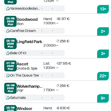
1 210m
-
Plat
Yankeedoodledandy
13
e
Hand.
18 317 €
19/06

Goodwood
2026
1 000m
-
Bon
Plat
Carefree Dream
2
e
7 256 €
18/06

Lingfield Park
2026
2 000m
-
Plat
Belle Of Kt
3
e
List.
137 515 €
17/06

Ascot
2026
1 200m
-
Droite
B. Sple
Plat
On The Queue Tee
22
e
7 256 €
16/06

Wolverhampton
2026
1 730m
-
PSF
Plat
Saturnalia
9
e
Hand.
9 830 €
15/06

Windsor
2026