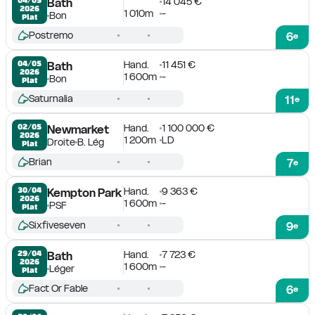
14 045 €
Bath
2026
1 010m
-
Bon
Plat
Postremo
6
e
Hand.
11 451 €
04/05

Bath
2026
1 600m
-
Bon
Plat
Saturnalia
11
e
Hand.
1 100 000 €
02/05

Newmarket
2026
1 200m
LD
Droite
B. Lég
Plat
Brian
7
e
Hand.
9 363 €
30/04

Kempton Park
2026
1 600m
-
PSF
Plat
Sixfiveseven
9
e
Hand.
7 723 €
29/04

Bath
2026
1 600m
-
Léger
Plat
Fact Or Fable
6
e