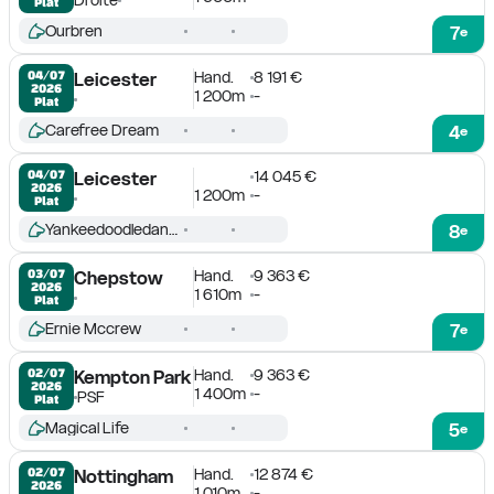
Plat
Ourbren
7
e
Hand.
8 191 €
04/07

Leicester
2026
1 200m
-
Plat
Carefree Dream
4
e
14 045 €
04/07

Leicester
2026
1 200m
-
Plat
Yankeedoodledandy
8
e
Hand.
9 363 €
03/07

Chepstow
2026
1 610m
-
Plat
Ernie Mccrew
7
e
Hand.
9 363 €
02/07

Kempton Park
2026
1 400m
-
PSF
Plat
Magical Life
5
e
Hand.
12 874 €
02/07

Nottingham
2026
1 010m
-