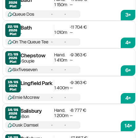
2026
1 150m
-
Plat
Queue Dos
3
e
11 704 €
22/05

Bath
2026
1 010m
-
Plat
On The Queue Tee
4
e
Hand.
9 363 €
21/05

Chepstow
2026
1 410m
-
Souple
Plat
Sixfiveseven
6
e
9 363 €
19/05

Lingfield Park
2026
1 400m
-
Plat
Ernie Mccrew
4
e
Hand.
8 777 €
14/05

Salisbury
2026
1 200m
-
Bon
Plat
Dusk Damsel
14
e
17 557 €
14/05
