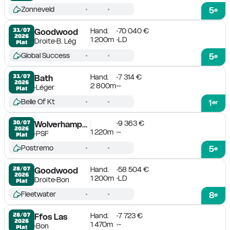
Zonneveld
5
e
Hand.
70 040 €
31/07

Goodwood
2026
1 200m
LD
Droite
B. Lég
Plat
Global Success
5
e
Hand.
7 314 €
31/07

Bath
2026
2 800m
-
Léger
Plat
Belle Of Kt
1
er
9 363 €
30/07

Wolverhampton
2026
1 220m
-
PSF
Plat
Postremo
5
e
Hand.
58 504 €
28/07

Goodwood
2026
1 200m
LD
Droite
Bon
Plat
Fleetwater
8
e
Hand.
7 723 €
28/07

Ffos Las
2026
1 470m
-
Bon
Plat