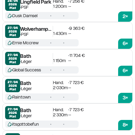
Hand.
7 256 €
28/04

Lingfield Park
2026
1 200m
-
PSF
Plat
Dusk Damsel
2
e
9 363 €
27/04

Wolverhampton
2026
1 430m
-
PSF
Plat
Ernie Mccrew
6
e
11 704 €
27/04

Bath
2026
1 150m
-
Léger
Plat
Global Success
6
e
Hand.
7 723 €
27/04

Bath
2026
2 030m
-
Léger
Plat
Raintown
3
e
Hand.
7 723 €
27/04

Bath
2026
2 330m
-
Léger
Plat
Itsgottobefun
8
e