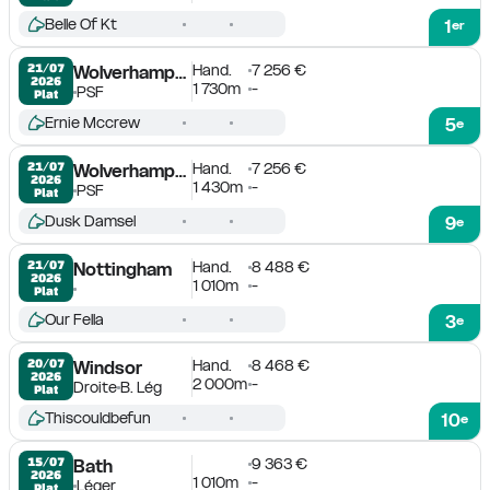
Belle Of Kt
1
er
Hand.
7 256 €
21/07

Wolverhampton
2026
1 730m
-
PSF
Plat
Ernie Mccrew
5
e
Hand.
7 256 €
21/07

Wolverhampton
2026
1 430m
-
PSF
Plat
Dusk Damsel
9
e
Hand.
8 488 €
21/07

Nottingham
2026
1 010m
-
Plat
Our Fella
3
e
Hand.
8 468 €
20/07

Windsor
2026
2 000m
-
Droite
B. Lég
Plat
Thiscouldbefun
10
e
9 363 €
15/07

Bath
2026
1 010m
-
Léger
Plat