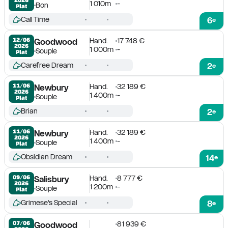
1 010m
-
Bon
Plat
Call Time
6
e
Hand.
17 748 €
12/06

Goodwood
2026
1 000m
-
Souple
Plat
Carefree Dream
2
e
Hand.
32 189 €
11/06

Newbury
2026
1 400m
-
Souple
Plat
Brian
2
e
Hand.
32 189 €
11/06

Newbury
2026
1 400m
-
Souple
Plat
Obsidian Dream
14
e
Hand.
8 777 €
09/06

Salisbury
2026
1 200m
-
Souple
Plat
Grimese's Special
8
e
81 939 €
07/06

Goodwood