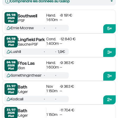
Comprendre les données au Galop
Hand.
8 191 €
06/08

Southwell
2026
1 610m
-
PSF
Plat
Ernie Mccrew
5
e
Cond.
12 840 €
04/08

Lingfield Park
2026
1 400m
-
Gauche
PSF
Plat
Lushill
1,9€
3
e
Hand.
9 363 €
04/08

Ffos Las
2026
1 600m
-
Bon
Plat
Somethingintheair
3
e
Nov
9 363 €
31/07

Bath
2026
1 150m
-
Léger
Plat
Kodicall
2
e
11 704 €
31/07

Bath
2026
1 150m
-
Léger
Plat