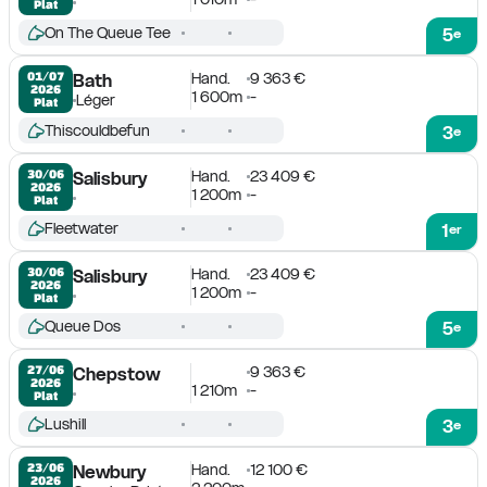
Plat
On The Queue Tee
5
e
Hand.
9 363 €
01/07

Bath
2026
1 600m
-
Léger
Plat
Thiscouldbefun
3
e
Hand.
23 409 €
30/06

Salisbury
2026
1 200m
-
Plat
Fleetwater
1
er
Hand.
23 409 €
30/06

Salisbury
2026
1 200m
-
Plat
Queue Dos
5
e
9 363 €
27/06

Chepstow
2026
1 210m
-
Plat
Lushill
3
e
Hand.
12 100 €
23/06

Newbury
2026