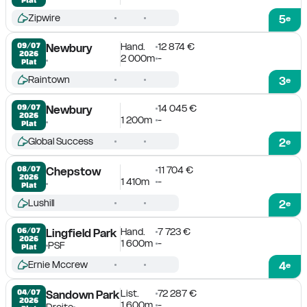
Zipwire
5
e
Hand.
12 874 €
09/07

Newbury
2026
2 000m
-
Plat
Raintown
3
e
14 045 €
09/07

Newbury
2026
1 200m
-
Plat
Global Success
2
e
11 704 €
08/07

Chepstow
2026
1 410m
-
Plat
Lushill
2
e
Hand.
7 723 €
06/07

Lingfield Park
2026
1 600m
-
PSF
Plat
Ernie Mccrew
4
e
List.
72 287 €
04/07

Sandown Park
2026
1 600m
-
Droite