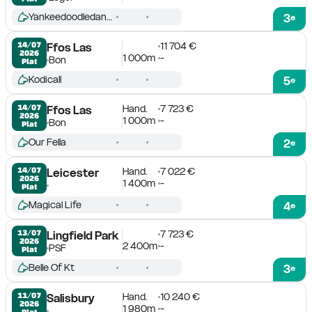
Yankeedoodledandy
3
e
11 704 €
14/07

Ffos Las
2026
1 000m
-
Bon
Plat
Kodicall
5
e
Hand.
7 723 €
14/07

Ffos Las
2026
1 000m
-
Bon
Plat
Our Fella
2
e
Hand.
7 022 €
14/07

Leicester
2026
1 400m
-
Plat
Magical Life
4
e
7 723 €
13/07

Lingfield Park
2026
2 400m
-
PSF
Plat
Belle Of Kt
3
e
Hand.
10 240 €
11/07

Salisbury
2026
1 980m
-
Plat