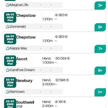
Magical Life
3
e
9 363 €
24/07

Chepstow
2026
1 210m
-
Plat
Zonneveld
8
e
9 363 €
24/07

Chepstow
2026
1 210m
-
Plat
Napps Way
7
e
Hand.
30 024 €
24/07

Ascot
2026
1 000m
-
Plat
Carefree Dream
6
e
Hand.
12 596 €
23/07

Newbury
2026
2 000m
-
Plat
Raintown
1
er
Hand.
8 191 €
23/07

Southwell
2026
2 410m
-
PSF
Plat