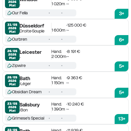
2026
1 020m
-
Plat
Our Fella
3
e
125 000 €
31/05

Düsseldorf
2026
1 600m
-
Droite
Souple
Plat
Ourbren
6
e
Hand.
8 191 €
26/05

Leicester
2026
2 000m
-
Plat
Zipwire
5
e
Hand.
9 363 €
26/05

Bath
2026
1 150m
-
Léger
Plat
Obsidian Dream
5
e
Hand.
10 240 €
23/05

Salisbury
2026
1 390m
-
Bon
Plat
Grimese's Special
13
e
Hand.
11 939 €
22/05

Bath