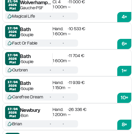
Cl. 4
11 000 €
21/04

Wolverhampton
2026
1 000m
-
Gauche
PSF
Plat
Magical Life
4
e
Hand.
10 533 €
17/04

Bath
2026
1 600m
-
Souple
Plat
Fact Or Fable
6
e
11 704 €
17/04

Bath
2026
1 600m
-
Souple
Plat
Ourbren
1
er
Hand.
11 939 €
17/04

Bath
2026
1 150m
-
Souple
Plat
Carefree Dream
10
e
Hand.
26 336 €
17/04

Newbury
2026
1 200m
-
Bon
Plat
Brian
8
e