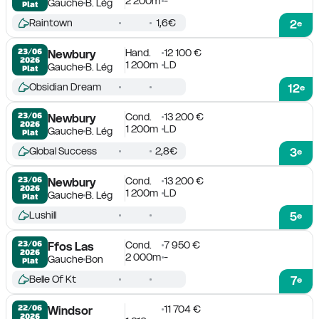
2 200m
-
Gauche
B. Lég
Plat
Raintown
1,6€
2
e
Hand.
12 100 €
23/06

Newbury
2026
1 200m
LD
Gauche
B. Lég
Plat
Obsidian Dream
12
e
Cond.
13 200 €
23/06

Newbury
2026
1 200m
LD
Gauche
B. Lég
Plat
Global Success
2,8€
3
e
Cond.
13 200 €
23/06

Newbury
2026
1 200m
LD
Gauche
B. Lég
Plat
Lushill
5
e
Cond.
7 950 €
23/06

Ffos Las
2026
2 000m
-
Gauche
Bon
Plat
Belle Of Kt
7
e
11 704 €
22/06

Windsor
2026