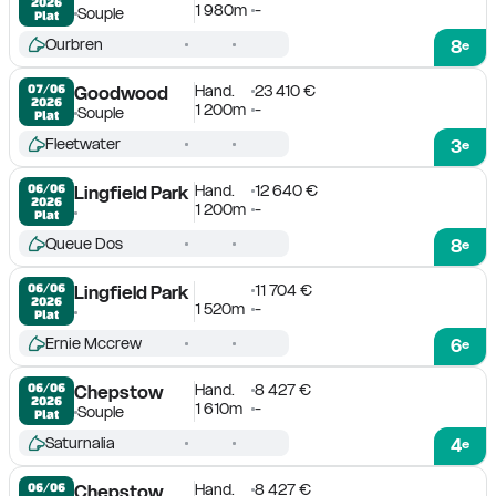
2026
1 980m
-
Souple
Plat
Ourbren
8
e
Hand.
23 410 €
07/06

Goodwood
2026
1 200m
-
Souple
Plat
Fleetwater
3
e
Hand.
12 640 €
06/06

Lingfield Park
2026
1 200m
-
Plat
Queue Dos
8
e
11 704 €
06/06

Lingfield Park
2026
1 520m
-
Plat
Ernie Mccrew
6
e
Hand.
8 427 €
06/06

Chepstow
2026
1 610m
-
Souple
Plat
Saturnalia
4
e
Hand.
8 427 €
06/06

Chepstow