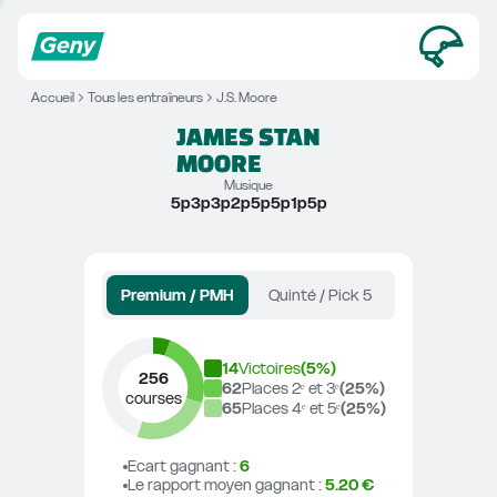
Accueil
Tous les entraîneurs
J.S. Moore
JAMES STAN
MOORE
Musique
5p3p3p2p5p5p1p5p
Premium / PMH
Quinté / Pick 5
14
Victoires
(
5
%)
256
62
Places 2ᵉ et 3ᵉ
(
25
%)
courses
65
Places 4ᵉ et 5ᵉ
(
25
%)
Ecart gagnant
 : 
6
Le rapport moyen gagnant
 : 
5.20 €