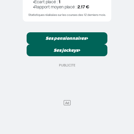
Ecart placé
 : 
1
Rapport moyen placé
 : 
2.17 €
Statistiques réalisées sur les courses des 12 derniers mois.
Ses pensionnaires
Ses jockeys