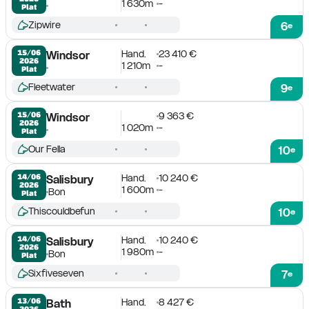
1 630m
-
Plat
Zipwire
6
e
Hand.
23 410 €
15/06

Windsor
2026
1 210m
-
Plat
Fleetwater
9
e
9 363 €
15/06

Windsor
2026
1 020m
-
Plat
Our Fella
10
e
Hand.
10 240 €
14/06

Salisbury
2026
1 600m
-
Bon
Plat
Thiscouldbefun
10
e
Hand.
10 240 €
14/06

Salisbury
2026
1 980m
-
Bon
Plat
Sixfiveseven
7
e
Hand.
8 427 €
13/06

Bath
2026