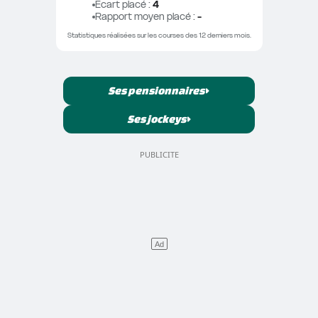
Ecart placé
 : 
4
Rapport moyen placé
 : 
-
Statistiques réalisées sur les courses des 12 derniers mois.
Ses pensionnaires
Ses jockeys