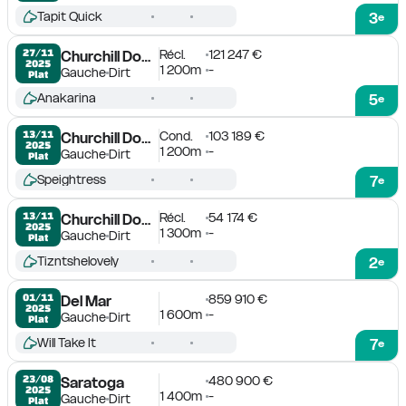
Tapit Quick
3
e
Récl.
121 247 €
27/11

Churchill Downs
2025
1 200m
-
Gauche
Dirt
Plat
Anakarina
5
e
Cond.
103 189 €
13/11

Churchill Downs
2025
1 200m
-
Gauche
Dirt
Plat
Speightress
7
e
Récl.
54 174 €
13/11

Churchill Downs
2025
1 300m
-
Gauche
Dirt
Plat
Tizntshelovely
2
e
859 910 €
01/11

Del Mar
2025
1 600m
-
Gauche
Dirt
Plat
Will Take It
7
e
480 900 €
23/08

Saratoga
2025
1 400m
-
Gauche
Dirt
Plat