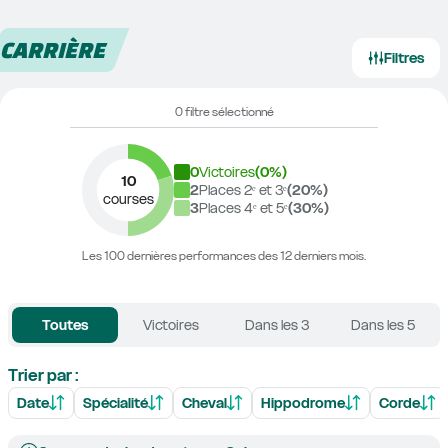
CARRIÈRE
Filtres
0 filtre sélectionné
0
Victoires
(
0
%)
10
2
Places 2ᵉ et 3ᵉ
(
20
%)
courses
3
Places 4ᵉ et 5ᵉ
(
30
%)
Les 100 dernières performances des 12 derniers mois.
Toutes
Victoires
Dans les 3
Dans les 5
Trier par :
Date
Spécialité
Cheval
Hippodrome
Corde