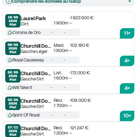
Comprendre les données au Galop
1 923 500 €
16/05

Laurel Park
2026
1 900m
-
Dirt
Plat
Corona de Oro
11
e
Maid.
102 180 €
09/05

Churchill Downs
2026
1 800m
-
Gauche
Léger
Plat
Royal Causeway
4
e
List.
172 000 €
02/05

Churchill Downs
2026
1 600m
-
Gauche
Dirt
Plat
Will Take It
4
e
Récl.
109 000 €
02/05

Churchill Downs
2026
1 700m
-
Gauche
Dirt
Plat
Spirit Of Royal
10
e
Récl.
121 247 €
27/11

Churchill Downs
2025
1 200m
-
Gauche
Dirt
Plat