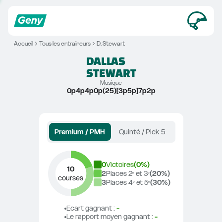
Accueil
Tous les entraîneurs
D. Stewart
DALLAS
STEWART
Musique
0p4p4p0p(25)[3p5p]7p2p
Premium / PMH
Quinté / Pick 5
0
Victoires
(
0
%)
10
2
Places 2ᵉ et 3ᵉ
(
20
%)
courses
3
Places 4ᵉ et 5ᵉ
(
30
%)
Ecart gagnant
 : 
-
Le rapport moyen gagnant
 : 
-