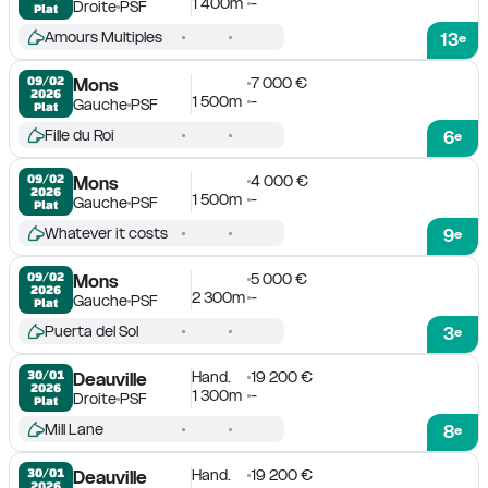
1 400m
-
Droite
PSF
Plat
Amours Multiples
13
e
7 000 €
09/02

Mons
2026
1 500m
-
Gauche
PSF
Plat
Fille du Roi
6
e
4 000 €
09/02

Mons
2026
1 500m
-
Gauche
PSF
Plat
Whatever it costs
9
e
5 000 €
09/02

Mons
2026
2 300m
-
Gauche
PSF
Plat
Puerta del Sol
3
e
Hand.
19 200 €
30/01

Deauville
2026
1 300m
-
Droite
PSF
Plat
Mill Lane
8
e
Hand.
19 200 €
30/01

Deauville
2026