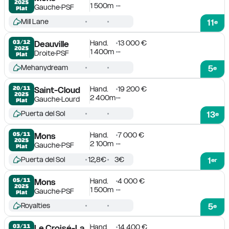
2025
1 500m
-
Gauche
PSF
Plat
Mill Lane
11
e
Hand.
13 000 €
03/12

Deauville
2025
1 400m
-
Droite
PSF
Plat
Mehanydream
5
e
Hand.
19 200 €
20/11

Saint-Cloud
2025
2 400m
-
Gauche
Lourd
Plat
Puerta del Sol
13
e
Hand.
7 000 €
05/11

Mons
2025
2 100m
-
Gauche
PSF
Plat
Puerta del Sol
12,8€
3€
1
er
Hand.
4 000 €
05/11

Mons
2025
1 500m
-
Gauche
PSF
Plat
Royalties
5
e
Hand.
14 400 €
03/11

Le Croisé-Laroche