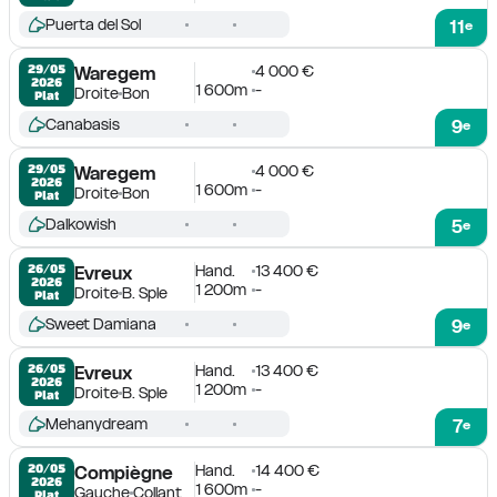
Puerta del Sol
11
e
4 000 €
29/05

Waregem
2026
1 600m
-
Droite
Bon
Plat
Canabasis
9
e
4 000 €
29/05

Waregem
2026
1 600m
-
Droite
Bon
Plat
Dalkowish
5
e
Hand.
13 400 €
26/05

Evreux
2026
1 200m
-
Droite
B. Sple
Plat
Sweet Damiana
9
e
Hand.
13 400 €
26/05

Evreux
2026
1 200m
-
Droite
B. Sple
Plat
Mehanydream
7
e
Hand.
14 400 €
20/05

Compiègne
2026
1 600m
-
Gauche
Collant
Plat