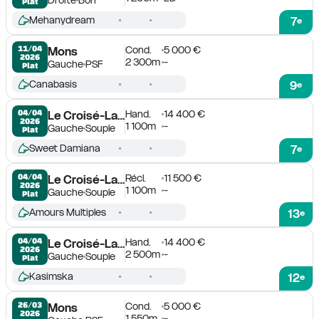
Plat
Mehanydream
7
e
Cond.
5 000 €
11/04

Mons
2026
2 300m
-
Gauche
PSF
Plat
Canabasis
9
e
Hand.
14 400 €
04/04

Le Croisé-Laroche
2026
1 100m
-
Gauche
Souple
Plat
Sweet Damiana
7
e
Récl.
11 500 €
04/04

Le Croisé-Laroche
2026
1 100m
-
Gauche
Souple
Plat
Amours Multiples
13
e
Hand.
14 400 €
04/04

Le Croisé-Laroche
2026
2 500m
-
Gauche
Souple
Plat
Kasimska
12
e
Cond.
5 000 €
26/03

Mons
2026
1 550m
-