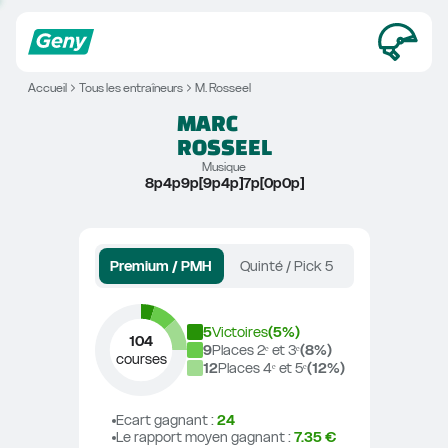
Accueil
Tous les entraîneurs
M. Rosseel
MARC
ROSSEEL
Musique
8p4p9p[9p4p]7p[0p0p]
Premium / PMH
Quinté / Pick 5
5
Victoires
(
5
%)
104
9
Places 2ᵉ et 3ᵉ
(
8
%)
courses
12
Places 4ᵉ et 5ᵉ
(
12
%)
Ecart gagnant
 : 
24
Le rapport moyen gagnant
 : 
7.35 €