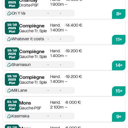
2025
1 900m
-
Droite
PSF
Plat
On Y Va
8
e
Hand.
14 400 €
10/10

Compiègne
2025
1 400m
-
Gauche
Tr. Sple
Plat
Whatever it costs
11
e
Hand.
19 200 €
10/10

Compiègne
2025
1 400m
-
Gauche
Tr. Sple
Plat
Shamasun
14
e
Hand.
19 200 €
10/10

Compiègne
2025
1 400m
-
Gauche
Tr. Sple
Plat
Mill Lane
15
e
Hand.
8 000 €
01/10

Mons
2025
2 100m
-
Gauche
PSF
Plat
Kasimska
9
e
Hand.
6 000 €
01/10
