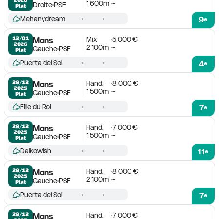
1 600m
-
Droite
PSF
Plat
Mehanydream
9
e
Mix
5 000 €
12/01

Mons
2026
2 100m
-
Gauche
PSF
Plat
Puerta del Sol
4
e
Hand.
8 000 €
29/12

Mons
2025
1 500m
-
Gauche
PSF
Plat
Fille du Roi
7
e
Hand.
7 000 €
29/12

Mons
2025
1 500m
-
Gauche
PSF
Plat
Dalkowish
11
e
Hand.
8 000 €
29/12

Mons
2025
2 100m
-
Gauche
PSF
Plat
Puerta del Sol
7
e
Hand.
7 000 €
29/12

Mons