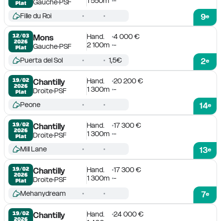
1 550m
-
Gauche
PSF
Plat
Fille du Roi
9
e
Hand.
4 000 €
12/03

Mons
2026
2 100m
-
Gauche
PSF
Plat
Puerta del Sol
1,5€
2
e
Hand.
20 200 €
19/02

Chantilly
2026
1 300m
-
Droite
PSF
Plat
Peone
14
e
Hand.
17 300 €
19/02

Chantilly
2026
1 300m
-
Droite
PSF
Plat
Mill Lane
13
e
Hand.
17 300 €
19/02

Chantilly
2026
1 300m
-
Droite
PSF
Plat
Mehanydream
7
e
Hand.
24 000 €
19/02

Chantilly
2026