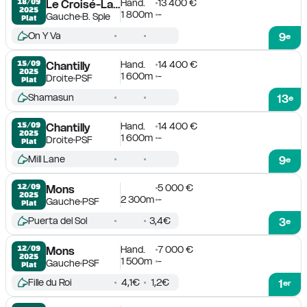
Hand.
13 400 €
18/09

Le Croisé-Laroche
2025
1 800m
-
Gauche
B. Sple
Plat
On Y Va
9
e
Hand.
14 400 €
15/09

Chantilly
2025
1 600m
-
Droite
PSF
Plat
Shamasun
13
e
Hand.
14 400 €
15/09

Chantilly
2025
1 600m
-
Droite
PSF
Plat
Mill Lane
9
e
5 000 €
12/09

Mons
2025
2 300m
-
Gauche
PSF
Plat
Puerta del Sol
3,4€
3
e
Hand.
7 000 €
12/09

Mons
2025
1 500m
-
Gauche
PSF
Plat
Fille du Roi
4,1€
1,2€
1
er