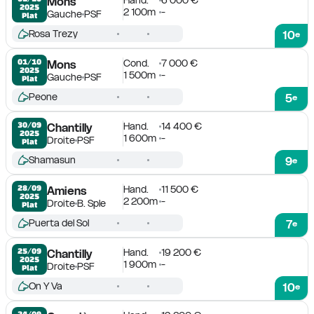
Mons
2025
2 100m
-
Gauche
PSF
Plat
Rosa Trezy
10
e
Cond.
7 000 €
01/10

Mons
2025
1 500m
-
Gauche
PSF
Plat
Peone
5
e
Hand.
14 400 €
30/09

Chantilly
2025
1 600m
-
Droite
PSF
Plat
Shamasun
9
e
Hand.
11 500 €
28/09

Amiens
2025
2 200m
-
Droite
B. Sple
Plat
Puerta del Sol
7
e
Hand.
19 200 €
25/09

Chantilly
2025
1 900m
-
Droite
PSF
Plat
On Y Va
10
e
24/09
