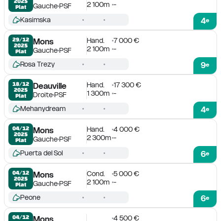
2025
2 100m
-
Gauche
PSF
Plat
Kasimska
4
e
Hand.
7 000 €
29/12

Mons
2025
2 100m
-
Gauche
PSF
Plat
Rosa Trezy
9
e
Hand.
17 300 €
18/12

Deauville
2025
1 300m
-
Droite
PSF
Plat
Mehanydream
4
e
Hand.
4 000 €
04/12

Mons
2025
2 300m
-
Gauche
PSF
Plat
Puerta del Sol
6
e
Cond.
5 000 €
04/12

Mons
2025
2 100m
-
Gauche
PSF
Plat
Peone
6
e
4 500 €
04/12

Mons