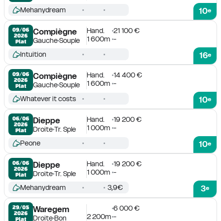
Mehanydream
10
e
Hand.
21 100 €
09/06

Compiègne
2026
1 600m
-
Gauche
Souple
Plat
Intuition
16
e
Hand.
14 400 €
09/06

Compiègne
2026
1 600m
-
Gauche
Souple
Plat
Whatever it costs
10
e
Hand.
19 200 €
06/06

Dieppe
2026
1 000m
-
Droite
Tr. Sple
Plat
Peone
10
e
Hand.
19 200 €
06/06

Dieppe
2026
1 000m
-
Droite
Tr. Sple
Plat
Mehanydream
3,9€
3
e
6 000 €
29/05

Waregem
2026
2 200m
-
Droite
Bon
Plat