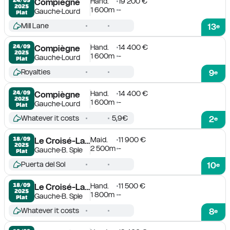
Hand.
19 200 €
Compiègne
2025
1 600m
-
Gauche
Lourd
Plat
Mill Lane
13
e
Hand.
14 400 €
24/09

Compiègne
2025
1 600m
-
Gauche
Lourd
Plat
Royalties
9
e
Hand.
14 400 €
24/09

Compiègne
2025
1 600m
-
Gauche
Lourd
Plat
Whatever it costs
5,9€
2
e
Maid.
11 900 €
18/09

Le Croisé-Laroche
2025
2 500m
-
Gauche
B. Sple
Plat
Puerta del Sol
10
e
Hand.
11 500 €
18/09

Le Croisé-Laroche
2025
1 800m
-
Gauche
B. Sple
Plat
Whatever it costs
8
e