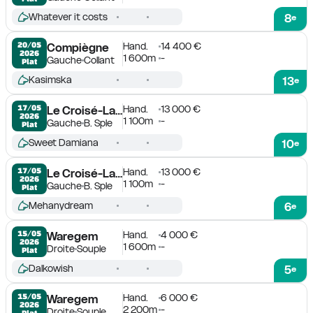
Whatever it costs
8
e
Hand.
14 400 €
20/05

Compiègne
2026
1 600m
-
Gauche
Collant
Plat
Kasimska
13
e
Hand.
13 000 €
17/05

Le Croisé-Laroche
2026
1 100m
-
Gauche
B. Sple
Plat
Sweet Damiana
10
e
Hand.
13 000 €
17/05

Le Croisé-Laroche
2026
1 100m
-
Gauche
B. Sple
Plat
Mehanydream
6
e
Hand.
4 000 €
15/05

Waregem
2026
1 600m
-
Droite
Souple
Plat
Dalkowish
5
e
Hand.
6 000 €
15/05

Waregem
2026
2 200m
-
Droite
Souple
Plat