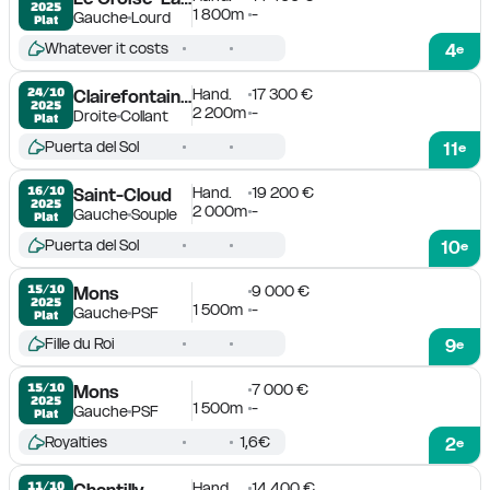
2025
1 800m
-
Gauche
Lourd
Plat
Whatever it costs
4
e
Hand.
17 300 €
24/10

Clairefontaine-Deauville
2025
2 200m
-
Droite
Collant
Plat
Puerta del Sol
11
e
Hand.
19 200 €
16/10

Saint-Cloud
2025
2 000m
-
Gauche
Souple
Plat
Puerta del Sol
10
e
9 000 €
15/10

Mons
2025
1 500m
-
Gauche
PSF
Plat
Fille du Roi
9
e
7 000 €
15/10

Mons
2025
1 500m
-
Gauche
PSF
Plat
Royalties
1,6€
2
e
Hand.
14 400 €
11/10

Chantilly