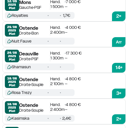
Hand.
7 000 €
12/09

Mons
2025
1 500m
-
Gauche
PSF
Plat
Royalties
1,7€
2
e
Hand.
4 000 €
25/08

Ostende
2025
2 400m
-
Droite
Bon
Plat
Nuit Fauve
Arr
Hand.
17 300 €
24/08

Deauville
2025
1 300m
-
Droite
PSF
Plat
Shamasun
14
e
Hand.
4 800 €
18/08

Ostende
2025
2 100m
-
Droite
Souple
Plat
Rosa Trezy
3
e
Hand.
4 800 €
18/08

Ostende
2025
2 400m
-
Droite
Souple
Plat
Kasimska
2,4€
2
e