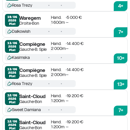
Rosa Trezy
4
e
Hand.
5 000 €
19/06

Waregem
2026
1 600m
-
Droite
Bon
Plat
Dalkowish
7
e
Hand.
14 400 €
13/06

Compiègne
2026
2 000m
-
Gauche
B. Sple
Plat
Kasimska
10
e
Hand.
14 400 €
13/06

Compiègne
2026
2 000m
-
Gauche
B. Sple
Plat
Rosa Trezy
13
e
Hand.
19 200 €
12/06

Saint-Cloud
2026
1 200m
-
Gauche
Bon
Plat
Sweet Damiana
7
e
Hand.
19 200 €
12/06

Saint-Cloud
2026
1 200m
-
Gauche
Bon
Plat