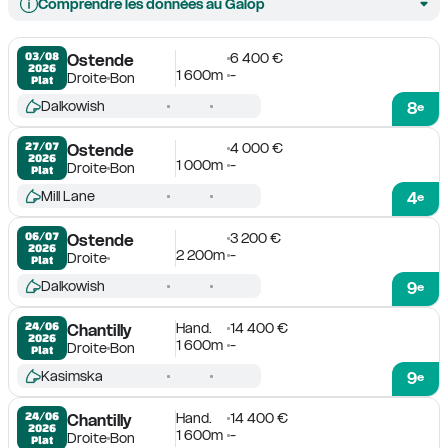
Comprendre les données au Galop
6 400 €
03/08

Ostende
2026
1 600m
-
Droite
Bon
Plat
Dalkowish
8
e
4 000 €
27/07

Ostende
2026
1 000m
-
Droite
Bon
Plat
Mill Lane
4
e
3 200 €
06/07

Ostende
2026
2 200m
-
Droite
Plat
Dalkowish
9
e
Hand.
14 400 €
24/06

Chantilly
2026
1 600m
-
Droite
Bon
Plat
Kasimska
9
e
Hand.
14 400 €
24/06

Chantilly
2026
1 600m
-
Droite
Bon
Plat