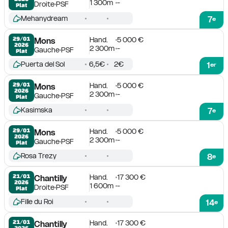
1 300m
-
Droite
PSF
Plat
Mehanydream
7
e
Hand.
5 000 €
29/01

Mons
2026
2 300m
-
Gauche
PSF
Plat
Puerta del Sol
6,5€
2€
1
er
Hand.
5 000 €
29/01

Mons
2026
2 300m
-
Gauche
PSF
Plat
Kasimska
7
e
Hand.
5 000 €
29/01

Mons
2026
2 300m
-
Gauche
PSF
Plat
Rosa Trezy
8
e
Hand.
17 300 €
21/01

Chantilly
2026
1 600m
-
Droite
PSF
Plat
Fille du Roi
14
e
Hand.
17 300 €
21/01

Chantilly
2026