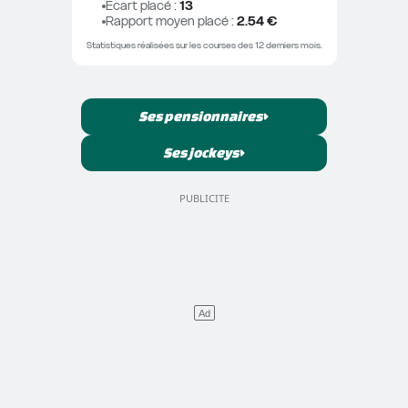
Ecart placé
 : 
13
Rapport moyen placé
 : 
2.54 €
Statistiques réalisées sur les courses des 12 derniers mois.
Ses pensionnaires
Ses jockeys