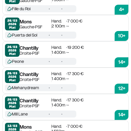
Gauche
PSF
Plat
Fille du Roi
4
e
Hand.
7 000 €
26/03

Mons
2026
2 100m
-
Gauche
PSF
Plat
Puerta del Sol
10
e
Hand.
19 200 €
26/03

Chantilly
2026
1 400m
-
Droite
PSF
Plat
Peone
14
e
Hand.
17 300 €
26/03

Chantilly
2026
1 400m
-
Droite
PSF
Plat
Mehanydream
12
e
Hand.
17 300 €
26/03

Chantilly
2026
1 400m
-
Droite
PSF
Plat
Mill Lane
14
e
Hand.
7 000 €
12/03

Mons
2026