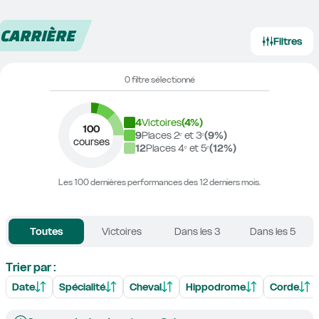
CARRIÈRE
Filtres
0 filtre sélectionné
4
Victoires
(
4
%)
100
9
Places 2ᵉ et 3ᵉ
(
9
%)
courses
12
Places 4ᵉ et 5ᵉ
(
12
%)
Les 100 dernières performances des 12 derniers mois.
Toutes
Victoires
Dans les 3
Dans les 5
Trier par :
Date
Spécialité
Cheval
Hippodrome
Corde