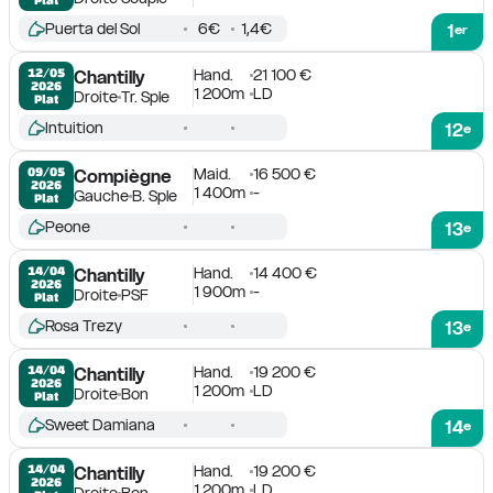
Puerta del Sol
6€
1,4€
1
er
Hand.
21 100 €
12/05

Chantilly
2026
1 200m
LD
Droite
Tr. Sple
Plat
Intuition
12
e
Maid.
16 500 €
09/05

Compiègne
2026
1 400m
-
Gauche
B. Sple
Plat
Peone
13
e
Hand.
14 400 €
14/04

Chantilly
2026
1 900m
-
Droite
PSF
Plat
Rosa Trezy
13
e
Hand.
19 200 €
14/04

Chantilly
2026
1 200m
LD
Droite
Bon
Plat
Sweet Damiana
14
e
Hand.
19 200 €
14/04

Chantilly
2026
1 200m
LD
Droite
Bon