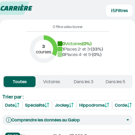
CARRIÈRE
Filtres
0 filtre sélectionné
0
Victoires
(
0
%)
3
1
Places 2ᵉ et 3ᵉ
(
33
%)
courses
0
Places 4ᵉ et 5ᵉ
(
0
%)
Toutes
Victoires
Dans les 3
Dans les 5
Trier par :
Date
Spécialité
Jockey
Hippodrome
Corde
Comprendre les données au Galop