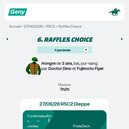
Accueil
27/06/2026
R5C2
Raffles Choice
6. 
RAFFLES CHOICE
7
partants
Hongre
 de 
3 ans
, bai, pur-sang
par 
Doctor Dino
 et 
Fujimoto Flyer
Musique
7h2h
27/06/26
R5C2
Dieppe
Corde
Valeur
Art.
-
-
Jockey
Poids
Déch.