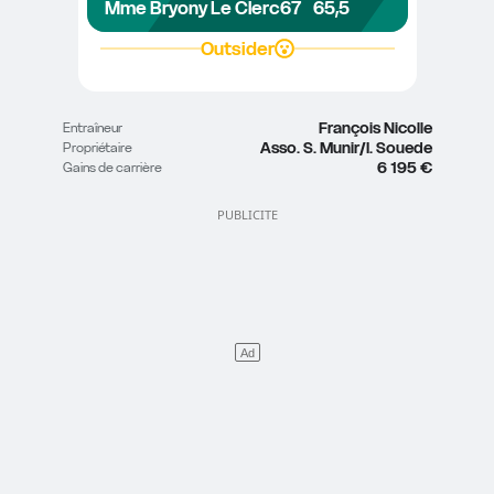
Mme Bryony Le Clerc
67
65,5
Outsider
François Nicolle
Entraîneur
Asso. S. Munir/I. Souede
Propriétaire
6 195 €
Gains de carrière