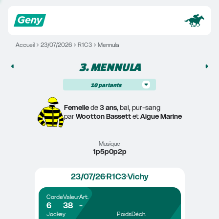
Accueil
23/07/2026
R1C3
Mennula
3. 
MENNULA
10
partants
Femelle
 de 
3 ans
, bai, pur-sang
par 
Wootton Bassett
 et 
Aigue Marine
Musique
1p5p0p2p
23/07/26
R1C3
Vichy
Corde
Valeur
Art.
6
38
-
Jockey
Poids
Déch.