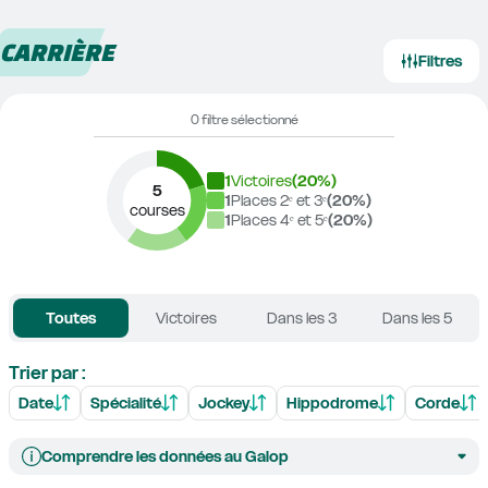
CARRIÈRE
Filtres
0 filtre sélectionné
1
Victoires
(
20
%)
5
1
Places 2ᵉ et 3ᵉ
(
20
%)
courses
1
Places 4ᵉ et 5ᵉ
(
20
%)
Toutes
Victoires
Dans les 3
Dans les 5
Trier par :
Date
Spécialité
Jockey
Hippodrome
Corde
Comprendre les données au Galop