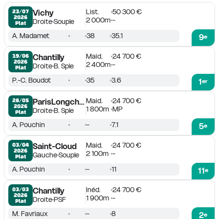
List.
50 300 €
23/07

Vichy
2026
2 000m
-
Droite
Souple
Plat
A. Madamet
38
35.1
9
e
Maid.
24 700 €
19/06

Chantilly
2026
2 400m
-
Droite
B. Sple
Plat
P.-C. Boudot
35
3.6
1
er
Maid.
24 700 €
28/05

ParisLongchamp
2026
1 800m
MP
Droite
B. Sple
Plat
A. Pouchin
-
7.1
5
e
Maid.
24 700 €
03/04

Saint-Cloud
2026
2 100m
-
Gauche
Souple
Plat
A. Pouchin
-
11
11
e
Inéd.
24 700 €
03/03

Chantilly
2026
1 900m
-
Droite
PSF
Plat
M. Favriaux
-
8
2
e