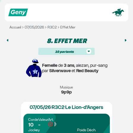
Accueil
07/05/2026
R3C2
Effet Mer
8. 
EFFET MER
10
partants
Femelle
 de 
3 ans
, alezan, pur-sang
par 
Silverwave
 et 
Red Beauty
Musique
9p9p
07/05/26
R3C2
Le Lion-d'Angers
Corde
Valeur
Art.
10
-
Jockey
Poids
Déch.