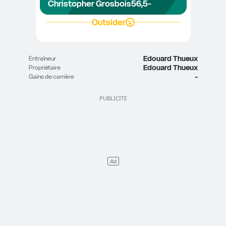
Christopher Grosbois
56,5
-
Outsider
Edouard Thueux
Entraîneur
Edouard Thueux
Propriétaire
-
Gains de carrière