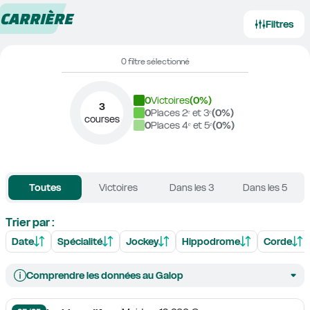
CARRIÈRE
Filtres
0 filtre sélectionné
0
Victoires
(
0
%)
3
0
Places 2ᵉ et 3ᵉ
(
0
%)
courses
0
Places 4ᵉ et 5ᵉ
(
0
%)
Toutes
Victoires
Dans les 3
Dans les 5
Trier par :
Date
Spécialité
Jockey
Hippodrome
Corde
Comprendre les données au Galop