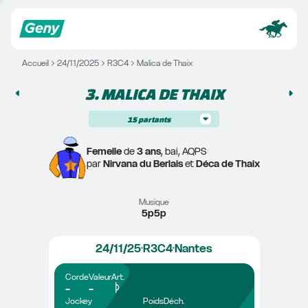
Accueil
24/11/2025
R3C4
Malica de Thaix
3. 
MALICA DE THAIX
15
partants
Femelle
 de 
3 ans
, bai, AQPS
par 
Nirvana du Berlais
 et 
Déca de Thaix
Musique
5p5p
24/11/25
R3C4
Nantes
Corde
Valeur
Art.
-
-
Jockey
Poids
Déch.