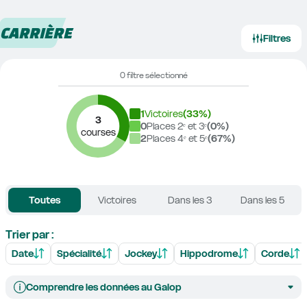
CARRIÈRE
Filtres
0 filtre sélectionné
1
Victoires
(
33
%)
3
0
Places 2ᵉ et 3ᵉ
(
0
%)
courses
2
Places 4ᵉ et 5ᵉ
(
67
%)
Toutes
Victoires
Dans les 3
Dans les 5
Trier par :
Date
Spécialité
Jockey
Hippodrome
Corde
Comprendre les données au Galop