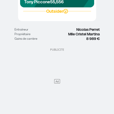
Tony Piccone
55,5
56
Outsider
Nicolas Perret
Entraîneur
Mlle Cristel Martina
Propriétaire
8 989 €
Gains de carrière