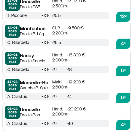
Hand.
20 200 €
27/06

Deauville
2026
2 500m
-
Droite
PSF
Plat
T. Piccone
25.5
12
e
Cl. 3
9 500 €
14/06

Montauban
2026
2 200m
-
Droite
B. Lég
Plat
C. Billardello
26.5
4
e
Hand.
16 300 €
20/05

Nancy
2026
2 000m
-
Droite
Souple
Plat
C. Billardello
27
18
6
e
Maid.
19 200 €
27/04

Marseille-Borély
2026
2 600m
-
Gauche
B. Sple
Plat
A. Crastus
27
14
6
e
Hand.
20 200 €
08/04

Deauville
2026
2 000m
-
Droite
Bon
Plat
A. Crastus
27
49
4
e