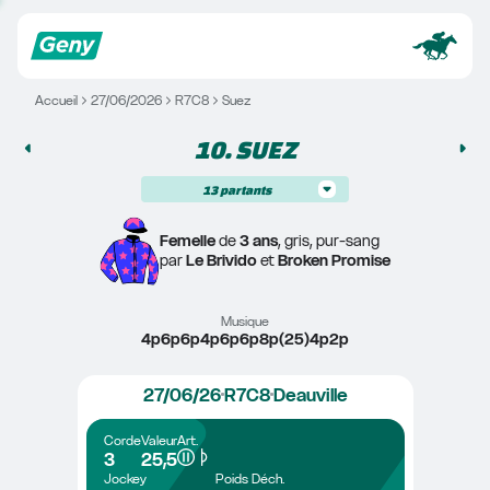
Accueil
27/06/2026
R7C8
Suez
10. 
SUEZ
13
partants
Femelle
 de 
3 ans
, gris, pur-sang
par 
Le Brivido
 et 
Broken Promise
Musique
4p6p6p4p6p6p8p(25)4p2p
27/06/26
R7C8
Deauville
Corde
Valeur
Art.
3
25,5
Jockey
Poids
Déch.