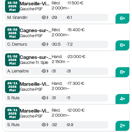
Récl.
11 500 €
16/02

Marseille-Vivaux
2026
2 000m
-
Gauche
PSF
Plat
M. Grandin
29
6.1
6
e
Récl.
15 400 €
09/02

Cagnes-sur-Mer
2026
2 000m
-
Gauche
PSF
Plat
C. Demuro
30.5
7.2
6
e
Hand.
23 000 €
01/02

Cagnes-sur-Mer
2026
2 150m
-
Gauche
Tr. Sple
Plat
A. Lemaitre
31
31
8
e
Hand.
17 300 €
24/11

Marseille-Vivaux
2025
2 000m
-
Gauche
PSF
Plat
S. Ruis
31
11
4
e
Récl.
12 000 €
05/11

Marseille-Vivaux
2025
2 000m
-
Gauche
PSF
Plat
S. Ruis
32
9.9
2
e