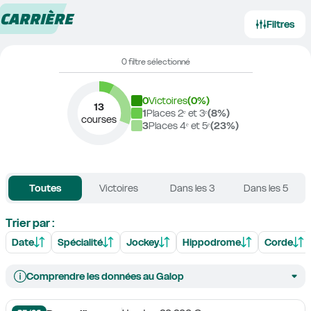
CARRIÈRE
Filtres
0 filtre sélectionné
0
Victoires
(
0
%)
13
1
Places 2ᵉ et 3ᵉ
(
8
%)
courses
3
Places 4ᵉ et 5ᵉ
(
23
%)
Toutes
Victoires
Dans les 3
Dans les 5
Trier par :
Date
Spécialité
Jockey
Hippodrome
Corde
Comprendre les données au Galop