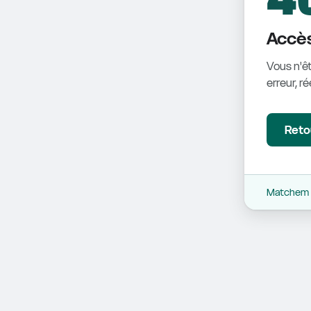
Accès
Vous n'êt
erreur, r
Retou
Matchem -