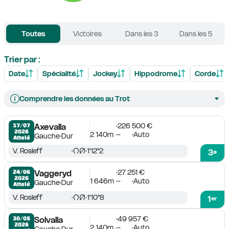
Toutes
Victoires
Dans les 3
Dans les 5
Trier par :
Date
Spécialité
Jockey
Hippodrome
Corde
Comprendre les données au Trot
226 500 €
17/07

Axevalla
2026
2 140m
-
Auto
Gauche
Dur
Attelé
V. Rosleff
1'12''2
3
e
27 251 €
24/06

Vaggeryd
2026
1 646m
-
Auto
Gauche
Dur
Attelé
V. Rosleff
1'10''8
1
er
49 957 €
30/05

Solvalla
2026
2 140m
-
Auto