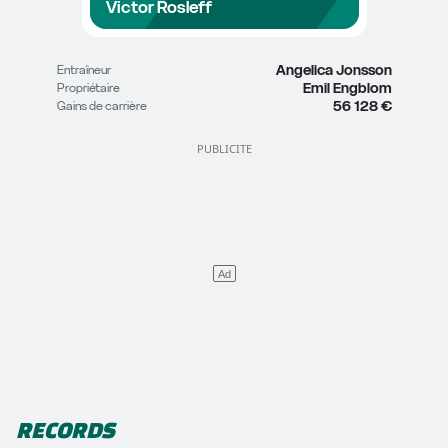
Victor Rosleff
Angelica Jonsson
Entraîneur
Emil Engblom
Propriétaire
56 128 €
Gains de carrière
RECORDS