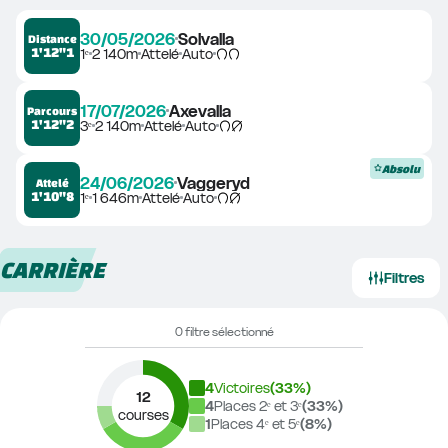
30/05/2026
Solvalla
Distance
1'12"1
1ᵉ
2 140m
Attelé
Auto
17/07/2026
Axevalla
Parcours
1'12"2
3ᵉ
2 140m
Attelé
Auto
Absolu
24/06/2026
Vaggeryd
Attelé
1'10"8
1ᵉ
1 646m
Attelé
Auto
CARRIÈRE
Filtres
0 filtre sélectionné
4
Victoires
(
33
%)
12
4
Places 2ᵉ et 3ᵉ
(
33
%)
courses
1
Places 4ᵉ et 5ᵉ
(
8
%)