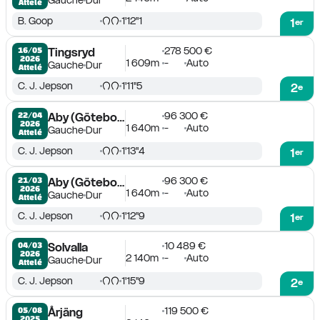
Gauche
Dur
Attelé
B. Goop
1'12''1
1
er
278 500 €
16/05

Tingsryd
2026
1 609m
-
Auto
Gauche
Dur
Attelé
C. J. Jepson
1'11''5
2
e
96 300 €
22/04

Aby (Göteborg)
2026
1 640m
-
Auto
Gauche
Dur
Attelé
C. J. Jepson
1'13''4
1
er
96 300 €
21/03

Aby (Göteborg)
2026
1 640m
-
Auto
Gauche
Dur
Attelé
C. J. Jepson
1'12''9
1
er
10 489 €
04/03

Solvalla
2026
2 140m
-
Auto
Gauche
Dur
Attelé
C. J. Jepson
1'15''9
2
e
119 500 €
05/08

Årjäng
2025