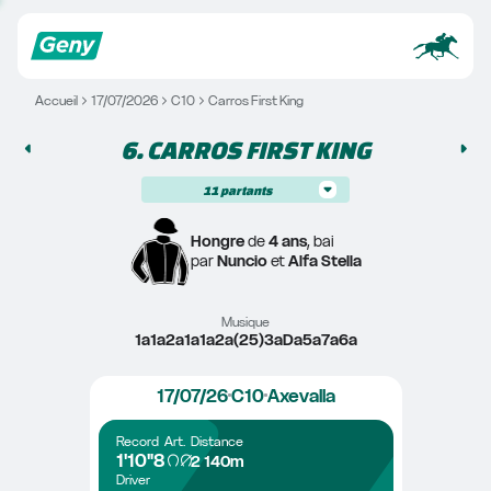
Accueil
17/07/2026
C10
Carros First King
6. 
CARROS FIRST KING
11
partants
Hongre
 de 
4 ans
, bai
par 
Nuncio
 et 
Alfa Stella
Musique
1a1a2a1a1a2a(25)3aDa5a7a6a
17/07/26
C10
Axevalla
Record
Art.
Distance
1'10"8
2 140m
Driver