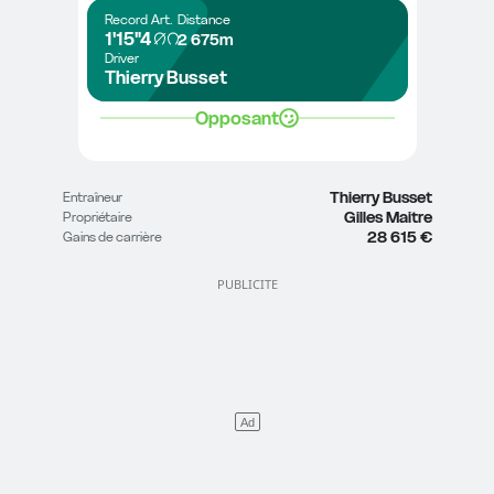
Record
Art.
Distance
1'15"4
2 675m
Driver
Thierry Busset
Opposant
Thierry Busset
Entraîneur
Gilles Maitre
Propriétaire
28 615 €
Gains de carrière