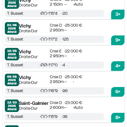
Vichy
2026
2 150m
-
Auto
Droite
Dur
Attelé
T. Busset
1'15''4
20
3
e
Crse D
25 000 €
01/06

Vichy
2026
2 950m
-
Droite
Dur
Attelé
T. Busset
1'17''2
125
9
e
Crse E
22 000 €
10/05

Vichy
2026
2 950m
-
Droite
Dur
Attelé
T. Busset
1'17''0
4
4
e
Crse D
25 000 €
04/05

Vichy
2026
2 950m
-
Droite
Dur
Attelé
T. Busset
1'16''9
96
6
e
Crse D
23 000 €
12/03

Saint-Galmier
2026
2 600m
-
Auto
Droite
Dur
Attelé
T. Busset
1'15''9
38
8
e