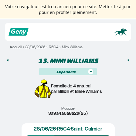
Votre navigateur est trop ancien pour ce site. Mettez-le à jour
pour en profiter pleinement.
Accueil
28/06/2026
R5C4
Mimi Williams
13. 
MIMI WILLIAMS
14
partants
Femelle
 de 
4 ans
, bai
par 
Bilibili
 et 
Brise Williams
Musique
3a9a4a6a8a2a(25)
28/06/26
R5C4
Saint-Galmier