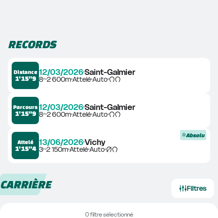
RECORDS
12/03/2026
Saint-Galmier
Distance
1'15"9
8ᵉ
2 600m
Attelé
Auto
12/03/2026
Saint-Galmier
Parcours
1'15"9
8ᵉ
2 600m
Attelé
Auto
Absolu
13/06/2026
Vichy
Attelé
1'15"4
3ᵉ
2 150m
Attelé
Auto
CARRIÈRE
Filtres
0 filtre sélectionné