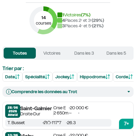
1
Victoires
(
7
%)
14
4
Places 2ᵉ et 3ᵉ
(
29
%)
courses
3
Places 4ᵉ et 5ᵉ
(
21
%)
Toutes
Victoires
Dans les 3
Dans les 5
Trier par :
Date
Spécialité
Jockey
Hippodrome
Corde
Comprendre les données au Trot
Crse E
20 000 €
28/06

Saint-Galmier
2026
2 650m
-
Droite
Dur
Attelé
T. Busset
1'17''7
26.3
7
e
Crse E
22 000 €
13/06
