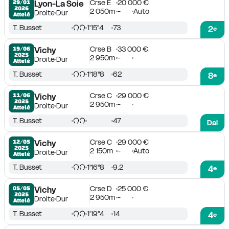
Crse E
20 000 €
29/01

Lyon-La Soie
2026
2 050m
-
Auto
Droite
Dur
Attelé
T. Busset
1'15''4
73
2
e
Crse B
33 000 €
19/06

Vichy
2025
2 950m
-
Droite
Dur
Attelé
T. Busset
1'18''8
62
8
e
Crse C
29 000 €
11/06

Vichy
2025
2 950m
-
Droite
Dur
Attelé
T. Busset
47
Dai
Crse C
29 000 €
12/05

Vichy
2025
2 150m
-
Auto
Droite
Dur
Attelé
T. Busset
1'16''8
9.2
4
e
Crse D
25 000 €
05/05

Vichy
2025
2 950m
-
Droite
Dur
Attelé
T. Busset
1'19''4
14
4
e