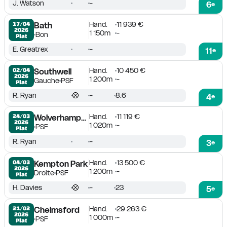
J. Watson
-
6
e
Hand.
11 939 €
17/04

Bath
2026
1 150m
-
Bon
Plat
E. Greatrex
-
11
e
Hand.
10 450 €
02/04

Southwell
2026
1 200m
-
Gauche
PSF
Plat
R. Ryan
-
8.6
4
e
Hand.
11 119 €
24/03

Wolverhampton
2026
1 020m
-
PSF
Plat
R. Ryan
-
3
e
Hand.
13 500 €
04/03

Kempton Park
2026
1 200m
-
Droite
PSF
Plat
H. Davies
-
23
5
e
Hand.
29 263 €
21/02

Chelmsford
2026
1 000m
-
PSF
Plat