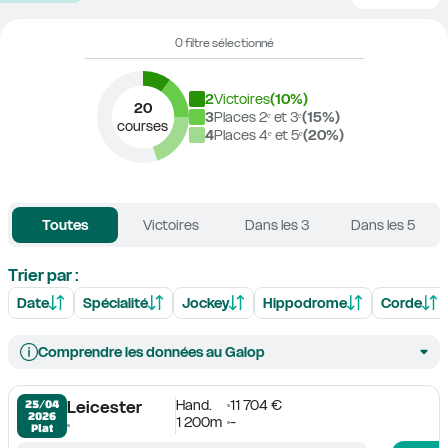
0 filtre sélectionné
2
Victoires
(
10
%)
20
3
Places 2ᵉ et 3ᵉ
(
15
%)
courses
4
Places 4ᵉ et 5ᵉ
(
20
%)
Toutes
Victoires
Dans les 3
Dans les 5
Trier par :
Date
Spécialité
Jockey
Hippodrome
Corde
Comprendre les données au Galop
Hand.
11 704 €
25/04

Leicester
2026
1 200m
-
Plat