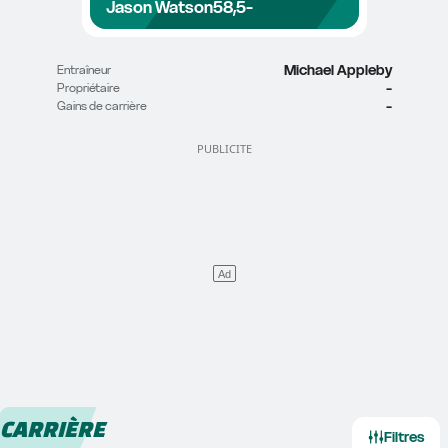
Jason Watson
58,5
-
Michael Appleby
Entraîneur
-
Propriétaire
-
Gains de carrière
CARRIÈRE
Filtres