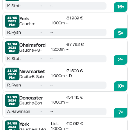
K. Stott
-
16
e
81 939 €
15/05

York
2025
1 000m
-
Gauche
Plat
R. Ryan
-
5
e
87 792 €
18/04

Chelmsford
2025
1 200m
-
Gauche
PSF
Plat
K. Stott
-
2
e
71 500 €
11/10

Newmarket
2024
1 000m
LD
Droite
B. Sple
Plat
R. Ryan
-
10
e
154 115 €
13/09

Doncaster
2024
1 000m
-
Gauche
Bon
Plat
A. Rawlinson
-
7
e
List.
110 012 €
24/08

York
2024
1 000m
-
Gauche
B. Lég