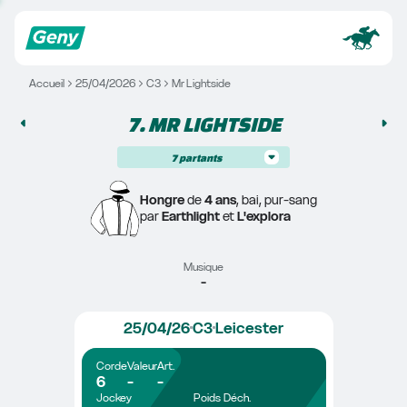
Accueil
25/04/2026
C3
Mr Lightside
7. 
MR LIGHTSIDE
7
partants
Hongre
 de 
4 ans
, bai, pur-sang
par 
Earthlight
 et 
L'explora
Musique
-
25/04/26
C3
Leicester
Corde
Valeur
Art.
6
-
-
Jockey
Poids
Déch.