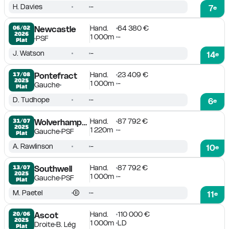
H. Davies
-
7
e
Hand.
64 380 €
06/02

Newcastle
2026
1 000m
-
PSF
Plat
J. Watson
-
14
e
Hand.
23 409 €
17/08

Pontefract
2025
1 000m
-
Gauche
Plat
D. Tudhope
-
6
e
Hand.
87 792 €
31/07

Wolverhampton
2025
1 220m
-
Gauche
PSF
Plat
A. Rawlinson
-
10
e
Hand.
87 792 €
13/07

Southwell
2025
1 000m
-
Gauche
PSF
Plat
M. Paetel
-
11
e
Hand.
110 000 €
20/06

Ascot
2025
1 000m
LD
Droite
B. Lég
Plat