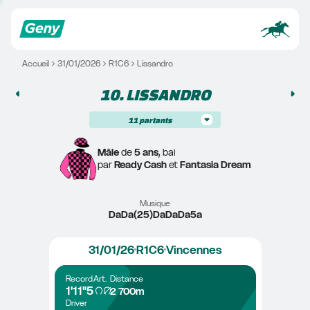
Accueil
31/01/2026
R1C6
Lissandro
10. 
LISSANDRO
11
partants
Mâle
 de 
5 ans
, bai
par 
Ready Cash
 et 
Fantasia Dream
Musique
DaDa(25)DaDaDa5a
31/01/26
R1C6
Vincennes
Record
Art.
Distance
1'11"5
2 700m
Driver