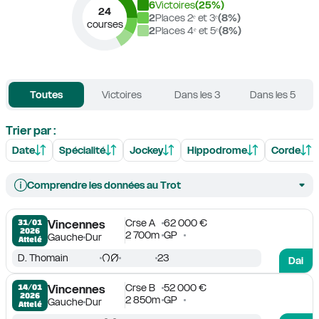
6
Victoires
(
25
%)
24
2
Places 2ᵉ et 3ᵉ
(
8
%)
courses
2
Places 4ᵉ et 5ᵉ
(
8
%)
Toutes
Victoires
Dans les 3
Dans les 5
Trier par :
Date
Spécialité
Jockey
Hippodrome
Corde
Comprendre les données au Trot
Crse A
62 000 €
31/01

Vincennes
2026
2 700m
GP
Gauche
Dur
Attelé
D. Thomain
23
Dai
Crse B
52 000 €
14/01

Vincennes
2026
2 850m
GP
Gauche
Dur
Attelé