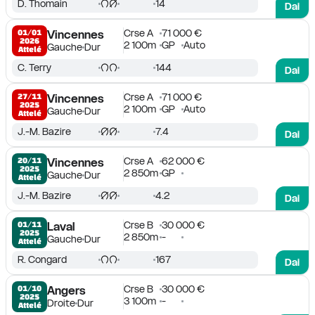
D. Thomain
14
Dai
Crse A
71 000 €
01/01

Vincennes
2026
2 100m
GP
Auto
Gauche
Dur
Attelé
C. Terry
144
Dai
Crse A
71 000 €
27/11

Vincennes
2025
2 100m
GP
Auto
Gauche
Dur
Attelé
J.-M. Bazire
7.4
Dai
Crse A
62 000 €
20/11

Vincennes
2025
2 850m
GP
Gauche
Dur
Attelé
J.-M. Bazire
4.2
Dai
Crse B
30 000 €
01/11

Laval
2025
2 850m
-
Gauche
Dur
Attelé
R. Congard
167
Dai
Crse B
30 000 €
01/10

Angers
2025
3 100m
-
Droite
Dur
Attelé