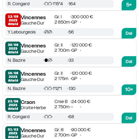
R. Congard
1'15''4
164
5
e
Gr. I
300 000 €
13/09

Vincennes
2025
2 850m
GP
Gauche
Dur
Attelé
Y. Lebourgeois
56
Dai
Gr. II
120 000 €
30/08

Vincennes
2025
2 700m
GP
Gauche
Dur
Attelé
N. Bazire
33
Dai
Gr. II
120 000 €
16/08

Vincennes
2025
2 175m
GP
Gauche
Dur
Attelé
N. Bazire
1'12''1
130
10
e
Crse B
24 000 €
23/06

Craon
2025
2 750m
-
Droite
Herbe
Attelé
R. Congard
68
Dai
Gr. III
90 000 €
01/03

Vincennes
2025
2 700m
GP
Gauche
Dur
Attelé