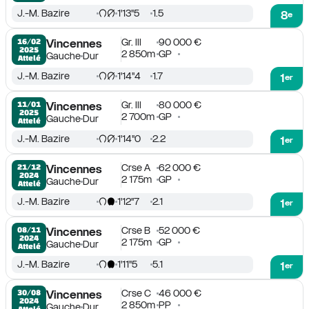
J.-M. Bazire
1'13''5
1.5
8
e
Gr. III
90 000 €
16/02

Vincennes
2025
2 850m
GP
Gauche
Dur
Attelé
J.-M. Bazire
1'14''4
1.7
1
er
Gr. III
80 000 €
11/01

Vincennes
2025
2 700m
GP
Gauche
Dur
Attelé
J.-M. Bazire
1'14''0
2.2
1
er
Crse A
62 000 €
21/12

Vincennes
2024
2 175m
GP
Gauche
Dur
Attelé
J.-M. Bazire
1'12''7
2.1
1
er
Crse B
52 000 €
08/11

Vincennes
2024
2 175m
GP
Gauche
Dur
Attelé
J.-M. Bazire
1'11''5
5.1
1
er
Crse C
46 000 €
30/08

Vincennes
2024
2 850m
PP
Gauche
Dur
Attelé