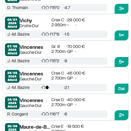
D. Thomain
1'15''0
4.7
3
e
Crse C
29 000 €
04/07

Vichy
2024
2 950m
-
Droite
Dur
Attelé
J.-M. Bazire
1'17''8
1.5
1
er
Gr. III
70 000 €
07/06

Vincennes
2024
2 700m
GP
Gauche
Dur
Attelé
J.-M. Bazire
1'15''2
9
5
e
Crse C
46 000 €
24/05

Vincennes
2024
2 700m
GP
Gauche
Dur
Attelé
J.-M. Bazire
2.1
Dai
Crse D
40 000 €
14/05

Vincennes
2024
2 700m
GP
Gauche
Dur
Attelé
R. Congard
1'16''7
6
2
e
Crse E
19 500 €
30/04

Maure-de-Bretagne
2024