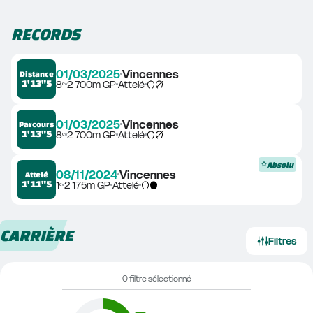
RECORDS
01/03/2025
Vincennes
Distance
1'13"5
8ᵉ
2 700m GP
Attelé
01/03/2025
Vincennes
Parcours
1'13"5
8ᵉ
2 700m GP
Attelé
Absolu
08/11/2024
Vincennes
Attelé
1'11"5
1ᵉ
2 175m GP
Attelé
CARRIÈRE
Filtres
0 filtre sélectionné