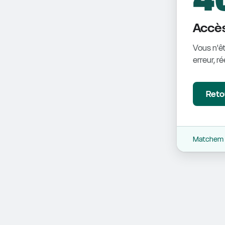
Accès
Vous n'êt
erreur, r
Retou
Matchem -