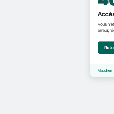
Accès
Vous n'êt
erreur, r
Retou
Matchem -