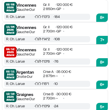
Gr. II
120 000 €
02/05

Vincennes
2026
2 850m
GP
Gauche
Dur
Attelé
R. Ch. Larue
1'13''3
184
8
e
Gr. II
120 000 €
11/04

Vincennes
2026
2 700m
GP
Gauche
Dur
Attelé
R. Ch. Larue
1'14''2
108
7
e
Gr. II
120 000 €
06/12

Vincennes
2025
2 700m
GP
Gauche
Dur
Attelé
R. Ch. Larue
1'13''6
76
8
e
Crse A
35 000 €
02/11

Argentan
2025
2 875m
-
Droite
Dur
Attelé
R. Ch. Larue
1'15''1
10
6
e
Crse B
30 000 €
12/10

Graignes
2025
2 700m
-
Gauche
Dur
Attelé
R. Ch. Larue
1'13''9
24
5
e