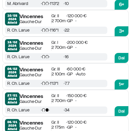
M. Abrivard
1'13''2
10
6
e
Gr. II
120 000 €
10/05

Vincennes
2024
2 700m
GP
Gauche
Dur
Attelé
R. Ch. Larue
1'16''1
22
3
e
Gr. I
200 000 €
18/02

Vincennes
2024
2 700m
GP
Gauche
Dur
Attelé
R. Ch. Larue
16
Dai
Gr. III
60 000 €
04/02

Vincennes
2024
2 100m
GP
Auto
Gauche
Dur
Attelé
R. Ch. Larue
1'13''1
7.7
1
er
Gr. II
150 000 €
27/01

Vincennes
2024
2 700m
GP
Gauche
Dur
Attelé
R. Ch. Larue
34
Dai
Gr. II
120 000 €
06/01

Vincennes
2024
2 175m
GP
Gauche
Dur
Attelé