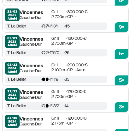
6
Gr. I
300 000 €
25/01

Vincennes
2025
2 700m
GP
Gauche
Dur
Attelé
T. Le Beller
1'13''1
45
9
e
Gr. II
120 000 €
05/01

Vincennes
2025
2 700m
GP
Gauche
Dur
Attelé
T. Le Beller
1'15''0
26
5
e
Gr. I
200 000 €
08/12

Vincennes
2024
2 100m
GP
Auto
Gauche
Dur
Attelé
T. Le Beller
1'11''9
33
5
e
Gr. II
120 000 €
17/11

Vincennes
2024
2 700m
GP
Gauche
Dur
Attelé
T. Le Beller
1'13''2
14
3
e
Gr. II
120 000 €
25/10

Vincennes
2024
2 175m
GP
Gauche
Dur
Attelé