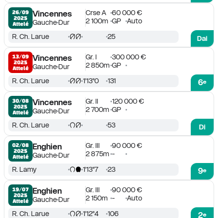
Crse A
60 000 €
26/09

Vincennes
2025
2 100m
GP
Auto
Gauche
Dur
Attelé
R. Ch. Larue
25
Dai
Gr. I
300 000 €
13/09

Vincennes
2025
2 850m
GP
Gauche
Dur
Attelé
R. Ch. Larue
1'13''0
131
6
e
Gr. II
120 000 €
30/08

Vincennes
2025
2 700m
GP
Gauche
Dur
Attelé
R. Ch. Larue
53
Di
Gr. III
90 000 €
02/08

Enghien
2025
2 875m
-
Gauche
Dur
Attelé
R. Lamy
1'13''7
23
9
e
Gr. III
90 000 €
19/07

Enghien
2025
2 150m
-
Auto
Gauche
Dur
Attelé
R. Ch. Larue
1'12''4
106
2
e