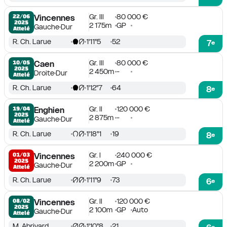
Gr. III
80 000 €
22/06

Vincennes
2025
2 175m
GP
Gauche
Dur
Attelé
R. Ch. Larue
1'11''5
52
7
e
Gr. III
80 000 €
10/05

Caen
2025
2 450m
-
Droite
Dur
Attelé
R. Ch. Larue
1'12''7
64
8
e
Gr. II
120 000 €
19/04

Enghien
2025
2 875m
-
Gauche
Dur
Attelé
R. Ch. Larue
1'18''1
19
8
e
Gr. I
240 000 €
01/03

Vincennes
2025
2 200m
GP
Gauche
Dur
Attelé
R. Ch. Larue
1'11''9
73
6
e
Gr. II
120 000 €
08/02

Vincennes
2025
2 100m
GP
Auto
Gauche
Dur
Attelé
M. Abrivard
1'10''8
21
e