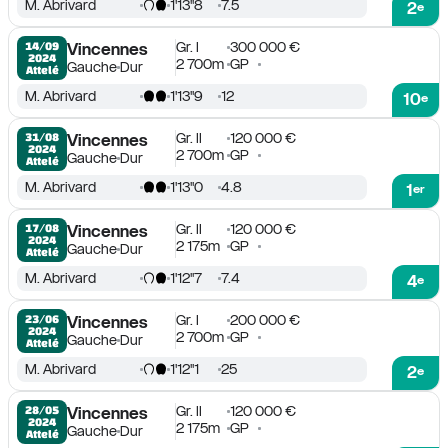
M. Abrivard
1'13''8
7.5
2
e
Gr. I
300 000 €
14/09

Vincennes
2024
2 700m
GP
Gauche
Dur
Attelé
M. Abrivard
1'13''9
12
10
e
Gr. II
120 000 €
31/08

Vincennes
2024
2 700m
GP
Gauche
Dur
Attelé
M. Abrivard
1'13''0
4.8
1
er
Gr. II
120 000 €
17/08

Vincennes
2024
2 175m
GP
Gauche
Dur
Attelé
M. Abrivard
1'12''7
7.4
4
e
Gr. I
200 000 €
23/06

Vincennes
2024
2 700m
GP
Gauche
Dur
Attelé
M. Abrivard
1'12''1
25
2
e
Gr. II
120 000 €
28/05

Vincennes
2024
2 175m
GP
Gauche
Dur
Attelé