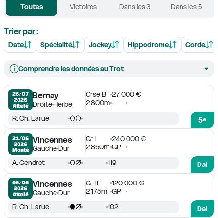
Toutes
Victoires
Dans les 3
Dans les 5
Trier par :
Date
Spécialité
Jockey
Hippodrome
Corde
Comprendre les données au Trot
Crse B
27 000 €
26/07

Bernay
2026
2 800m
-
Droite
Herbe
Attelé
R. Ch. Larue
5
e
Gr. I
240 000 €
21/06

Vincennes
2026
2 850m
GP
Gauche
Dur
Monté
A. Gendrot
119
Dai
Gr. II
120 000 €
06/06

Vincennes
2026
2 175m
GP
Gauche
Dur
Attelé
R. Ch. Larue
102
Dai