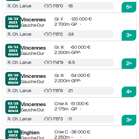
R. Ch. Larue
1'15''0
16
5
e
Gr. II
120 000 €
16/12

Vincennes
2023
2 700m
GP
Gauche
Dur
Attelé
R. Ch. Larue
1'15''2
24
3
e
Gr. III
60 000 €
25/11

Vincennes
2023
2 200m
GPP
Gauche
Dur
Attelé
R. Ch. Larue
1'14''9
8.5
2
e
Gr. III
54 000 €
20/10

Vincennes
2023
2 200m
GPP
Gauche
Dur
Attelé
R. Ch. Larue
1'15''9
21
4
e
Crse A
51 000 €
03/10

Vincennes
2023
2 175m
GP
Gauche
Dur
Attelé
R. Ch. Larue
1'15''3
11
3
e
Crse C
38 000 €
12/08

Enghien
2023
2 250m
-
Gauche
Dur
Attelé