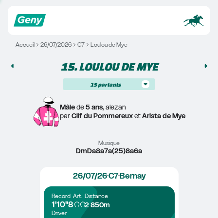
Accueil
26/07/2026
C7
Loulou de Mye
15. 
LOULOU DE MYE
15
partants
Mâle
 de 
5 ans
, alezan
par 
Clif du Pommereux
 et 
Arista de Mye
Musique
DmDa8a7a(25)8a6a
26/07/26
C7
Bernay
Record
Art.
Distance
1'10"8
2 850m
Driver