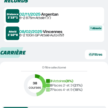
RECORDS
02/11/2025
Argentan
Distance
1'15"1
6ᵉ
2 875m
Attelé
Absolu
08/02/2025
Vincennes
Attelé
1'10"8
6ᵉ
2 100m GP
Attelé
Auto
CARRIÈRE
Filtres
0 filtre sélectionné
3
Victoires
(
8
%)
38
8
Places 2ᵉ et 3ᵉ
(
21
%)
courses
7
Places 4ᵉ et 5ᵉ
(
18
%)