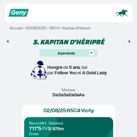
Accueil
02/08/2025
R5C4
Kapitan d'Héripré
5. 
KAPITAN D'HÉRIPRÉ
8
partants
Hongre
 de 
5 ans
, bai
par 
Follow You
 et 
A Gold Lady
Musique
Da3a3a2a0aAa
02/08/25
R5C4
Vichy
Record
Art.
Distance
1'11"5
2 975m
Driver