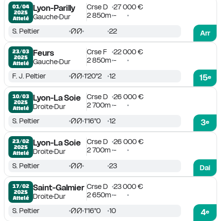
Crse D
27 000 €
01/04

Lyon-Parilly
2025
2 850m
-
Gauche
Dur
Attelé
S. Peltier
22
Arr
Crse F
22 000 €
23/03

Feurs
2025
2 850m
-
Gauche
Dur
Attelé
F. J. Peltier
1'20''2
12
15
e
Crse D
26 000 €
10/03

Lyon-La Soie
2025
2 700m
-
Droite
Dur
Attelé
S. Peltier
1'16''0
12
3
e
Crse D
26 000 €
23/02

Lyon-La Soie
2025
2 700m
-
Droite
Dur
Attelé
S. Peltier
23
Dai
Crse D
23 000 €
17/02

Saint-Galmier
2025
2 650m
-
Droite
Dur
Attelé
S. Peltier
1'16''0
10
4
e