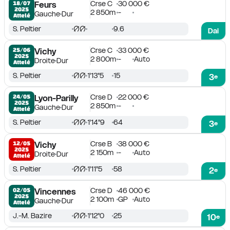
Crse C
30 000 €
18/07

Feurs
2025
2 850m
-
Gauche
Dur
Attelé
S. Peltier
9.6
Dai
Crse C
33 000 €
25/06

Vichy
2025
2 800m
-
Auto
Droite
Dur
Attelé
S. Peltier
1'13''5
15
3
e
Crse D
22 000 €
24/05

Lyon-Parilly
2025
2 850m
-
Gauche
Dur
Attelé
S. Peltier
1'14''9
64
3
e
Crse B
38 000 €
12/05

Vichy
2025
2 150m
-
Auto
Droite
Dur
Attelé
S. Peltier
1'11''5
58
2
e
Crse D
46 000 €
02/05

Vincennes
2025
2 100m
GP
Auto
Gauche
Dur
Attelé
J.-M. Bazire
1'12''0
25
10
e