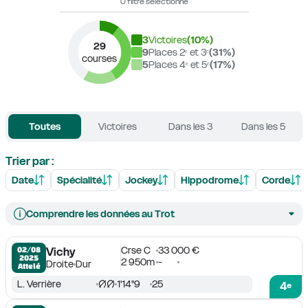
0 filtre sélectionné
3
Victoires
(
10
%)
29
9
Places 2ᵉ et 3ᵉ
(
31
%)
courses
5
Places 4ᵉ et 5ᵉ
(
17
%)
Toutes
Victoires
Dans les 3
Dans les 5
Trier par :
Date
Spécialité
Jockey
Hippodrome
Corde
Comprendre les données au Trot
Crse C
33 000 €
02/08

Vichy
2025
2 950m
-
Droite
Dur
Attelé
L. Verrière
1'14''9
25
4
e