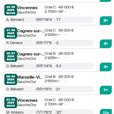
Crse C
46 000 €
20/09

Vincennes
2024
2 700m
GP
Gauche
Dur
Monté
A. Abrivard
1'18''4
7.7
8
e
Crse C
29 000 €
17/08

Cagnes-sur-Mer
2024
2 925m
-
Gauche
Dur
Attelé
R. Derieux
1'17''8
3
4
e
Crse B
28 000 €
10/07

Cagnes-sur-Mer
2024
2 925m
-
Gauche
Dur
Attelé
D. Békaert
1'14''9
5.3
4
e
Crse B
29 000 €
08/06

Marseille-Vivaux
2024
2 650m
-
Gauche
Dur
Attelé
D. Békaert
1'15''3
2.1
1
er
Crse C
46 000 €
21/05

Vincennes
2024
2 700m
GP
Gauche
Dur
Attelé
M. Ionescu
1'16''2
127
12
e