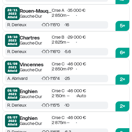
Crse A
35 000 €
22/11

Rouen-Mauquenchy
2023
2 850m
-
Gauche
Dur
Attelé
R. Derieux
1'15''0
16
5
e
Crse B
29 000 €
19/10

Chartres
2023
2 825m
-
Gauche
Dur
Attelé
R. Derieux
1'16''0
5.6
6
e
Crse C
46 000 €
01/09

Vincennes
2023
2 850m
PP
Gauche
Dur
Attelé
A. Abrivard
1'15''4
25
2
e
Crse C
46 000 €
05/08

Enghien
2023
2 150m
-
Auto
Gauche
Dur
Attelé
R. Derieux
1'15''5
10
2
e
Crse C
46 000 €
05/07

Enghien
2023
2 875m
-
Gauche
Dur
Attelé
R. Derieux