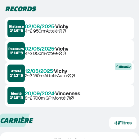
RECORDS
02/08/2025
Vichy
Distance
1'14"9
4ᵉ
2 950m
Attelé
02/08/2025
Vichy
Parcours
1'14"9
4ᵉ
2 950m
Attelé
Absolu
12/05/2025
Vichy
Attelé
1'11"5
2ᵉ
2 150m
Attelé
Auto
20/09/2024
Vincennes
Monté
1'18"4
8ᵉ
2 700m GP
Monté
CARRIÈRE
Filtres