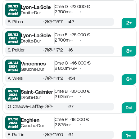
Crse D
23 000 €
30/01

Lyon-La Soie
2025
2 700m
-
Droite
Dur
Attelé
B. Piton
1'15''7
42
2
e
Crse F
26 000 €
20/01

Lyon-La Soie
2025
2 700m
-
Droite
Dur
Attelé
S. Peltier
1'17''2
16
8
e
Crse C
46 000 €
18/11

Vincennes
2024
2 850m
GP
Gauche
Dur
Attelé
A. Wiels
1'14''2
154
6
e
Crse B
30 000 €
05/11

Saint-Galmier
2024
2 625m
-
Droite
Dur
Attelé
Q. Chauve-Laffay
27
Dai
Crse R
18 000 €
07/10

Enghien
2024
2 875m
-
Gauche
Dur
Attelé
E. Raffin
1'15''0
3.1
1
er