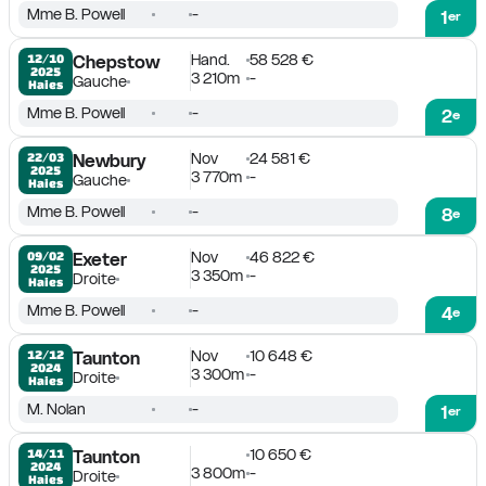
Mme B. Powell
-
1
er
Hand.
58 528 €
12/10

Chepstow
2025
3 210m
-
Gauche
Haies
Mme B. Powell
-
2
e
Nov
24 581 €
22/03

Newbury
2025
3 770m
-
Gauche
Haies
Mme B. Powell
-
8
e
Nov
46 822 €
09/02

Exeter
2025
3 350m
-
Droite
Haies
Mme B. Powell
-
4
e
Nov
10 648 €
12/12

Taunton
2024
3 300m
-
Droite
Haies
M. Nolan
-
1
er
10 650 €
14/11

Taunton
2024
3 800m
-
Droite
Haies