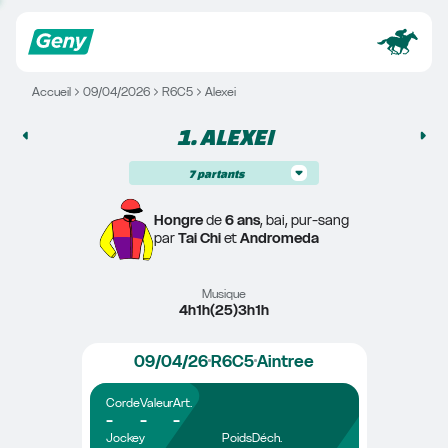
Accueil
09/04/2026
R6C5
Alexei
1. 
ALEXEI
7
partants
Hongre
 de 
6 ans
, bai, pur-sang
par 
Tai Chi
 et 
Andromeda
Musique
4h1h(25)3h1h
09/04/26
R6C5
Aintree
Corde
Valeur
Art.
-
-
-
Jockey
Poids
Déch.