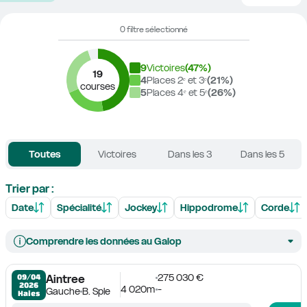
0 filtre sélectionné
9
Victoires
(
47
%)
19
4
Places 2ᵉ et 3ᵉ
(
21
%)
courses
5
Places 4ᵉ et 5ᵉ
(
26
%)
Toutes
Victoires
Dans les 3
Dans les 5
Trier par :
Date
Spécialité
Jockey
Hippodrome
Corde
Comprendre les données au Galop
275 030 €
09/04

Aintree
2026
4 020m
-
Gauche
B. Sple
Haies