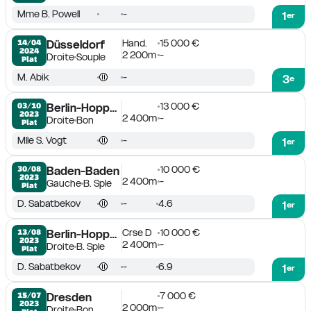
Mme B. Powell
-
1
er
Hand.
15 000 €
14/04

Düsseldorf
2024
2 200m
-
Droite
Souple
Plat
M. Abik
-
3
e
13 000 €
03/10

Berlin-Hoppegarten
2023
2 400m
-
Droite
Bon
Plat
Mlle S. Vogt
-
1
er
10 000 €
30/08

Baden-Baden
2023
2 400m
-
Gauche
B. Sple
Plat
D. Sabatbekov
-
4.6
1
er
Crse D
10 000 €
13/08

Berlin-Hoppegarten
2023
2 400m
-
Droite
B. Sple
Plat
D. Sabatbekov
-
6.9
1
er
7 000 €
15/07

Dresden
2023
2 000m
-
Droite
Bon