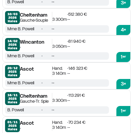
B. Powell
-
3
e
512 380 €
10/03

Cheltenham
2026
3 300m
-
Gauche
Souple
Haies
Mme B. Powell
-
4
e
81 940 €
14/02

Wincanton
2026
3 050m
-
Haies
Mme B. Powell
-
1
er
Hand.
146 323 €
20/12

Ascot
2025
3 140m
-
Haies
Mme B. Powell
-
3
e
113 291 €
16/11

Cheltenham
2025
3 300m
-
Gauche
Tr. Sple
Haies
B. Powell
-
1
er
Hand.
70 234 €
01/11

Ascot
2025
3 140m
-
Haies