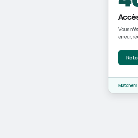
Accès
Vous n'êt
erreur, r
Retou
Matchem -