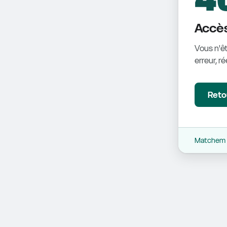
Accès
Vous n'êt
erreur, r
Retou
Matchem -