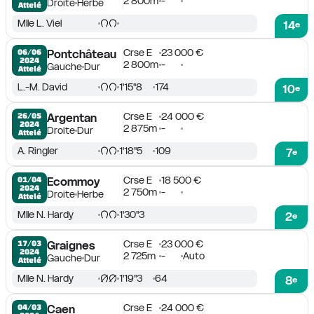
2 800m
-
Droite
Herbe
Attelé
Mlle L. Viel
14
e
Crse E
23 000 €
06/06

Pontchâteau
2024
2 800m
-
Gauche
Dur
Attelé
L.-M. David
1'15''8
174
10
e
Crse E
24 000 €
26/05

Argentan
2024
2 875m
-
Droite
Dur
Attelé
A. Ringler
1'18''5
109
7
e
Crse E
18 500 €
01/04

Ecommoy
2024
2 750m
-
Droite
Herbe
Attelé
Mlle N. Hardy
1'30''3
2
e
Crse E
23 000 €
17/03

Graignes
2024
2 725m
-
Auto
Gauche
Dur
Attelé
Mlle N. Hardy
1'19''3
64
8
e
Crse E
24 000 €
04/03

Caen