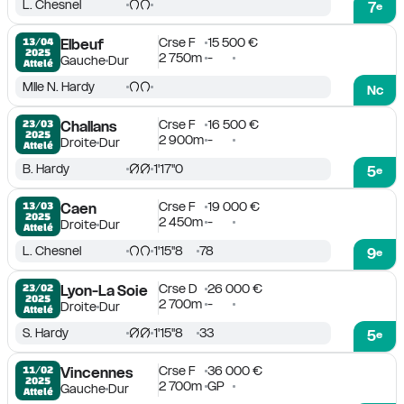
L. Chesnel
7
e
Crse F
15 500 €
13/04

Elbeuf
2025
2 750m
-
Gauche
Dur
Attelé
Mlle N. Hardy
Nc
Crse F
16 500 €
23/03

Challans
2025
2 900m
-
Droite
Dur
Attelé
B. Hardy
1'17''0
5
e
Crse F
19 000 €
13/03

Caen
2025
2 450m
-
Droite
Dur
Attelé
L. Chesnel
1'15''8
78
9
e
Crse D
26 000 €
23/02

Lyon-La Soie
2025
2 700m
-
Droite
Dur
Attelé
S. Hardy
1'15''8
33
5
e
Crse F
36 000 €
11/02

Vincennes
2025
2 700m
GP
Gauche
Dur
Attelé