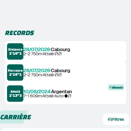
RECORDS
28/07/2026
Cabourg
Distance
1'14"1
2ᵉ
2 750m
Attelé
28/07/2026
Cabourg
Parcours
1'14"1
2ᵉ
2 750m
Attelé
Absolu
10/08/2024
Argentan
Attelé
1'13"3
7ᵉ
1 609m
Attelé
Auto
CARRIÈRE
Filtres