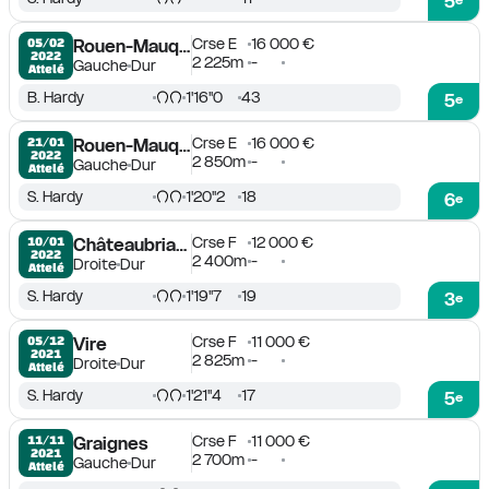
5
Crse E
16 000 €
05/02

Rouen-Mauquenchy
2022
2 225m
-
Gauche
Dur
Attelé
B. Hardy
1'16''0
43
5
e
Crse E
16 000 €
21/01

Rouen-Mauquenchy
2022
2 850m
-
Gauche
Dur
Attelé
S. Hardy
1'20''2
18
6
e
Crse F
12 000 €
10/01

Châteaubriant
2022
2 400m
-
Droite
Dur
Attelé
S. Hardy
1'19''7
19
3
e
Crse F
11 000 €
05/12

Vire
2021
2 825m
-
Droite
Dur
Attelé
S. Hardy
1'21''4
17
5
e
Crse F
11 000 €
11/11

Graignes
2021
2 700m
-
Gauche
Dur
Attelé