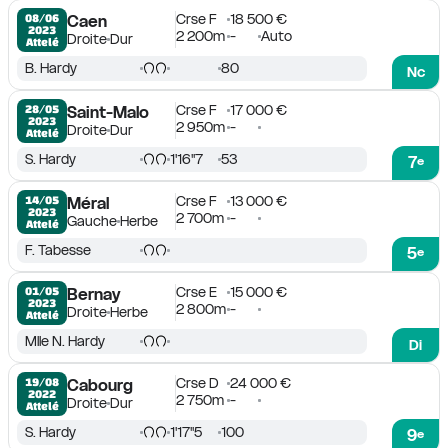
Crse F
18 500 €
08/06

Caen
2023
2 200m
-
Auto
Droite
Dur
Attelé
B. Hardy
80
Nc
Crse F
17 000 €
28/05

Saint-Malo
2023
2 950m
-
Droite
Dur
Attelé
S. Hardy
1'16''7
53
7
e
Crse F
13 000 €
14/05

Méral
2023
2 700m
-
Gauche
Herbe
Attelé
F. Tabesse
5
e
Crse E
15 000 €
01/05

Bernay
2023
2 800m
-
Droite
Herbe
Attelé
Mlle N. Hardy
Di
Crse D
24 000 €
19/08

Cabourg
2022
2 750m
-
Droite
Dur
Attelé
S. Hardy
1'17''5
100
9
e