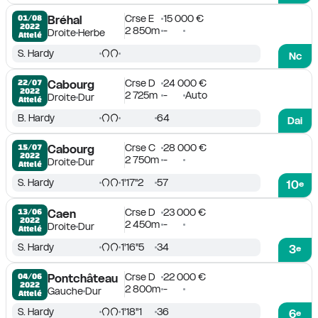
Crse E
15 000 €
01/08

Bréhal
2022
2 850m
-
Droite
Herbe
Attelé
S. Hardy
Nc
Crse D
24 000 €
22/07

Cabourg
2022
2 725m
-
Auto
Droite
Dur
Attelé
B. Hardy
64
Dai
Crse C
28 000 €
15/07

Cabourg
2022
2 750m
-
Droite
Dur
Attelé
S. Hardy
1'17''2
57
10
e
Crse D
23 000 €
13/06

Caen
2022
2 450m
-
Droite
Dur
Attelé
S. Hardy
1'16''5
34
3
e
Crse D
22 000 €
04/06

Pontchâteau
2022
2 800m
-
Gauche
Dur
Attelé
S. Hardy
1'18''1
36
6
e