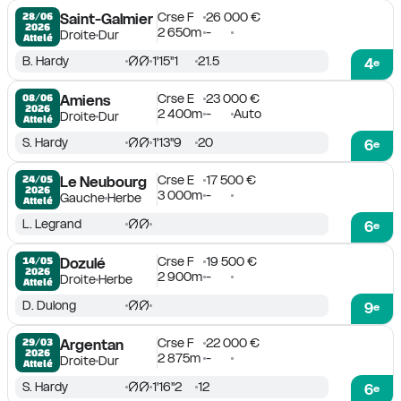
Crse F
26 000 €
28/06

Saint-Galmier
2026
2 650m
-
Droite
Dur
Attelé
B. Hardy
1'15''1
21.5
4
e
Crse E
23 000 €
08/06

Amiens
2026
2 400m
-
Auto
Droite
Dur
Attelé
S. Hardy
1'13''9
20
6
e
Crse E
17 500 €
24/05

Le Neubourg
2026
3 000m
-
Gauche
Herbe
Attelé
L. Legrand
6
e
Crse F
19 500 €
14/05

Dozulé
2026
2 900m
-
Droite
Herbe
Attelé
D. Dulong
9
e
Crse F
22 000 €
29/03

Argentan
2026
2 875m
-
Droite
Dur
Attelé
S. Hardy
1'16''2
12
6
e