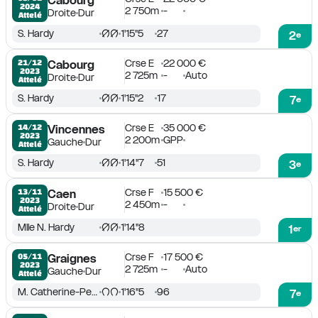
Cabourg
2024
2 750m
-
Droite
Dur
Attelé
S. Hardy
1'15''5
27
2
e
Crse E
22 000 €
21/12

Cabourg
2023
2 725m
-
Auto
Droite
Dur
Attelé
S. Hardy
1'15''2
17
7
e
Crse E
35 000 €
14/12

Vincennes
2023
2 200m
GPP
Gauche
Dur
Attelé
S. Hardy
1'14''7
51
3
e
Crse F
15 500 €
13/11

Caen
2023
2 450m
-
Droite
Dur
Attelé
Mlle N. Hardy
1'14''8
1
er
Crse F
17 500 €
05/11

Graignes
2023
2 725m
-
Auto
Gauche
Dur
Attelé
M. Catherine-Pezet
1'16''5
96
7
e