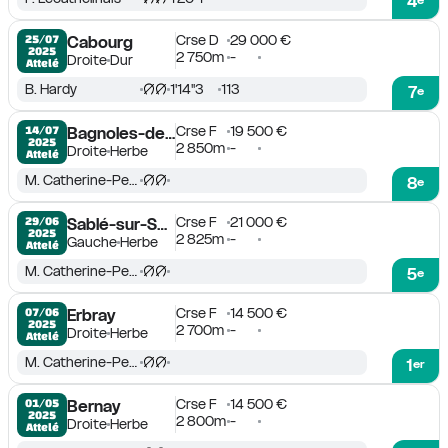
4
Crse D
29 000 €
25/07

Cabourg
2025
2 750m
-
Droite
Dur
Attelé
B. Hardy
1'14''3
113
7
e
Crse F
19 500 €
14/07

Bagnoles-de-l'Orne
2025
2 850m
-
Droite
Herbe
Attelé
M. Catherine-Pezet
8
e
Crse F
21 000 €
29/06

Sablé-sur-Sarthe
2025
2 825m
-
Gauche
Herbe
Attelé
M. Catherine-Pezet
5
e
Crse F
14 500 €
07/06

Erbray
2025
2 700m
-
Droite
Herbe
Attelé
M. Catherine-Pezet
1
er
Crse F
14 500 €
01/05

Bernay
2025
2 800m
-
Droite
Herbe
Attelé