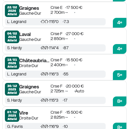
Crse E
17 500 €
22/02

Graignes
2026
2 700m
-
Gauche
Dur
Attelé
L. Legrand
1'15''0
7.3
4
e
Crse F
27 000 €
04/02

Laval
2026
2 850m
-
Gauche
Dur
Attelé
S. Hardy
1'14''4
87
4
e
Crse F
15 500 €
18/01

Châteaubriant
2026
2 400m
-
Droite
Dur
Attelé
L. Legrand
1'16''3
55
5
e
Crse F
20 000 €
30/12

Graignes
2025
2 725m
-
Auto
Gauche
Dur
Attelé
S. Hardy
1'15''3
17
8
e
Crse F
15 500 €
07/12

Vire
2025
2 825m
-
Droite
Dur
Attelé
G. Favris
1'16''9
10
8
e