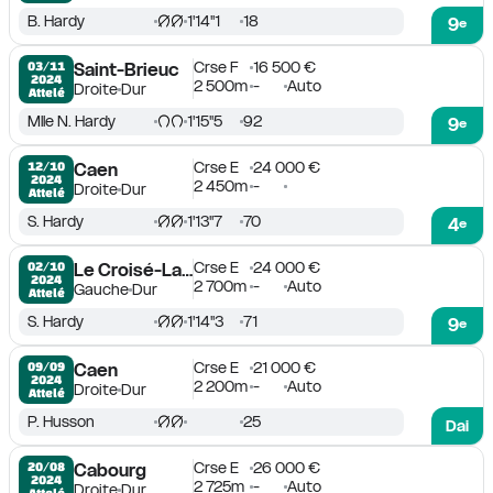
B. Hardy
1'14''1
18
9
e
Crse F
16 500 €
03/11

Saint-Brieuc
2024
2 500m
-
Auto
Droite
Dur
Attelé
Mlle N. Hardy
1'15''5
92
9
e
Crse E
24 000 €
12/10

Caen
2024
2 450m
-
Droite
Dur
Attelé
S. Hardy
1'13''7
70
4
e
Crse E
24 000 €
02/10

Le Croisé-Laroche
2024
2 700m
-
Auto
Gauche
Dur
Attelé
S. Hardy
1'14''3
71
9
e
Crse E
21 000 €
09/09

Caen
2024
2 200m
-
Auto
Droite
Dur
Attelé
P. Husson
25
Dai
Crse E
26 000 €
20/08

Cabourg
2024
2 725m
-
Auto
Droite
Dur
Attelé