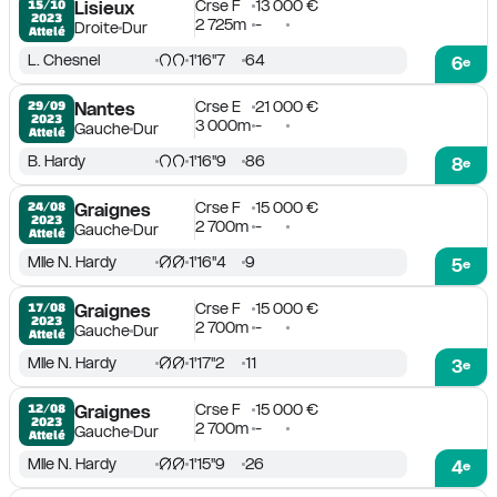
Crse F
13 000 €
15/10

Lisieux
2023
2 725m
-
Droite
Dur
Attelé
L. Chesnel
1'16''7
64
6
e
Crse E
21 000 €
29/09

Nantes
2023
3 000m
-
Gauche
Dur
Attelé
B. Hardy
1'16''9
86
8
e
Crse F
15 000 €
24/08

Graignes
2023
2 700m
-
Gauche
Dur
Attelé
Mlle N. Hardy
1'16''4
9
5
e
Crse F
15 000 €
17/08

Graignes
2023
2 700m
-
Gauche
Dur
Attelé
Mlle N. Hardy
1'17''2
11
3
e
Crse F
15 000 €
12/08

Graignes
2023
2 700m
-
Gauche
Dur
Attelé
Mlle N. Hardy
1'15''9
26
4
e