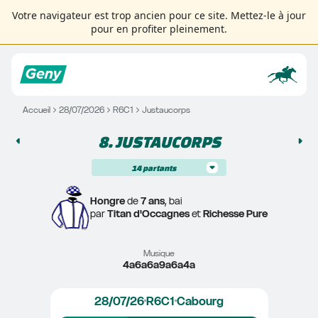
Votre navigateur est trop ancien pour ce site. Mettez-le à jour
pour en profiter pleinement.
Accueil
28/07/2026
R6C1
Justaucorps
8. 
JUSTAUCORPS
14
partants
Hongre
 de 
7 ans
, bai
par 
Titan d'Occagnes
 et 
Richesse Pure
Musique
4a6a6a9a6a4a
28/07/26
R6C1
Cabourg