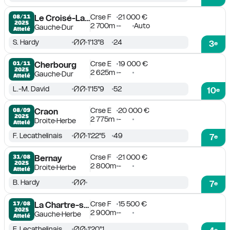
Crse F
21 000 €
08/11

Le Croisé-Laroche
2025
2 700m
-
Auto
Gauche
Dur
Attelé
S. Hardy
1'13''8
24
3
e
Crse E
19 000 €
01/11

Cherbourg
2025
2 625m
-
Gauche
Dur
Attelé
L.-M. David
1'15''9
52
10
e
Crse E
20 000 €
08/09

Craon
2025
2 775m
-
Droite
Herbe
Attelé
F. Lecathelinais
1'22''5
49
7
e
Crse F
21 000 €
31/08

Bernay
2025
2 800m
-
Droite
Herbe
Attelé
B. Hardy
7
e
Crse F
15 500 €
17/08

La Chartre-sur-le-Loir
2025
2 900m
-
Gauche
Herbe
Attelé
F. Lecathelinais
1'20''1
e