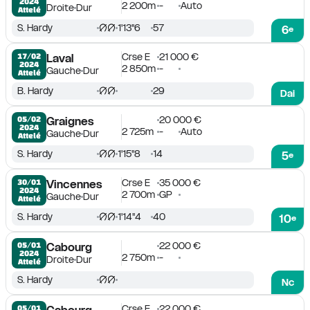
2024
2 200m
-
Auto
Droite
Dur
Attelé
S. Hardy
1'13''6
57
6
e
Crse E
21 000 €
17/02

Laval
2024
2 850m
-
Gauche
Dur
Attelé
B. Hardy
29
Dai
20 000 €
05/02

Graignes
2024
2 725m
-
Auto
Gauche
Dur
Attelé
S. Hardy
1'15''8
14
5
e
Crse E
35 000 €
30/01

Vincennes
2024
2 700m
GP
Gauche
Dur
Attelé
S. Hardy
1'14''4
40
10
e
22 000 €
05/01

Cabourg
2024
2 750m
-
Droite
Dur
Attelé
S. Hardy
Nc
Crse E
22 000 €
05/01
