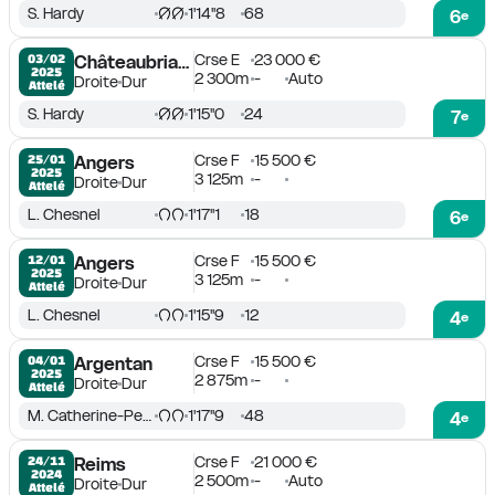
S. Hardy
1'14''8
68
6
e
Crse E
23 000 €
03/02

Châteaubriant
2025
2 300m
-
Auto
Droite
Dur
Attelé
S. Hardy
1'15''0
24
7
e
Crse F
15 500 €
25/01

Angers
2025
3 125m
-
Droite
Dur
Attelé
L. Chesnel
1'17''1
18
6
e
Crse F
15 500 €
12/01

Angers
2025
3 125m
-
Droite
Dur
Attelé
L. Chesnel
1'15''9
12
4
e
Crse F
15 500 €
04/01

Argentan
2025
2 875m
-
Droite
Dur
Attelé
M. Catherine-Pezet
1'17''9
48
4
e
Crse F
21 000 €
24/11

Reims
2024
2 500m
-
Auto
Droite
Dur
Attelé