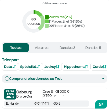
0 filtre sélectionné
2
Victoires
(
2
%)
86
11
Places 2ᵉ et 3ᵉ
(
13
%)
courses
22
Places 4ᵉ et 5ᵉ
(
26
%)
Toutes
Victoires
Dans les 3
Dans les 5
Trier par :
Date
Spécialité
Jockey
Hippodrome
Corde
Comprendre les données au Trot
Crse E
31 000 €
28/07

Cabourg
2026
2 750m
-
Droite
Dur
Attelé
B. Hardy
1'14''1
35.8
2
e