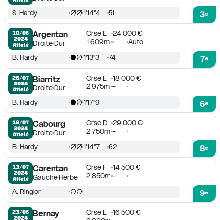
S. Hardy
1'14''4
51
3
e
Crse E
24 000 €
10/08

Argentan
2024
1 609m
-
Auto
Droite
Dur
Attelé
B. Hardy
1'13''3
74
7
e
Crse E
18 000 €
26/07

Biarritz
2024
2 975m
-
Droite
Dur
Attelé
B. Hardy
1'17''9
6
e
Crse D
29 000 €
19/07

Cabourg
2024
2 750m
-
Droite
Dur
Attelé
B. Hardy
1'14''7
62
8
e
Crse F
14 500 €
13/07

Carentan
2024
2 850m
-
Gauche
Herbe
Attelé
A. Ringler
9
e
Crse E
16 500 €
23/06

Bernay
2024