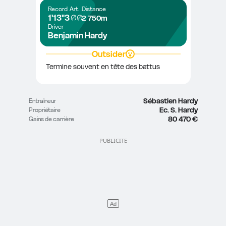
Record
Art.
Distance
1'13"3
2 750m
Driver
Benjamin Hardy
Outsider
Termine souvent en tête des battus
Sébastien Hardy
Entraîneur
Ec. S. Hardy
Propriétaire
80 470 €
Gains de carrière