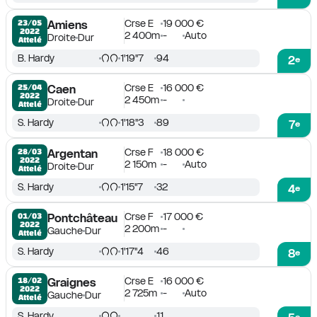
Crse E
19 000 €
23/05

Amiens
2022
2 400m
-
Auto
Droite
Dur
Attelé
B. Hardy
1'19''7
94
2
e
Crse E
16 000 €
25/04

Caen
2022
2 450m
-
Droite
Dur
Attelé
S. Hardy
1'18''3
89
7
e
Crse F
18 000 €
28/03

Argentan
2022
2 150m
-
Auto
Droite
Dur
Attelé
S. Hardy
1'15''7
32
4
e
Crse F
17 000 €
01/03

Pontchâteau
2022
2 200m
-
Gauche
Dur
Attelé
S. Hardy
1'17''4
46
8
e
Crse E
16 000 €
18/02

Graignes
2022
2 725m
-
Auto
Gauche
Dur
Attelé
S. Hardy
11
e