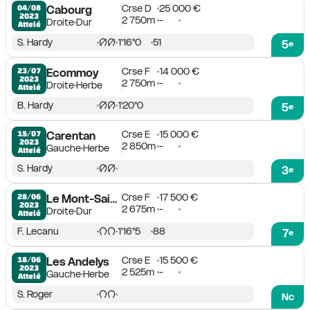
Crse D
25 000 €
04/08

Cabourg
2023
2 750m
-
Droite
Dur
Attelé
S. Hardy
1'16''0
51
5
e
Crse F
14 000 €
23/07

Ecommoy
2023
2 750m
-
Droite
Herbe
Attelé
B. Hardy
1'20''0
5
e
Crse E
15 000 €
15/07

Carentan
2023
2 850m
-
Gauche
Herbe
Attelé
S. Hardy
3
e
Crse F
17 500 €
28/06

Le Mont-Saint-Michel
2023
2 675m
-
Droite
Dur
Attelé
F. Lecanu
1'16''5
88
7
e
Crse E
15 500 €
18/06

Les Andelys
2023
2 525m
-
Gauche
Herbe
Attelé
S. Roger
Nc