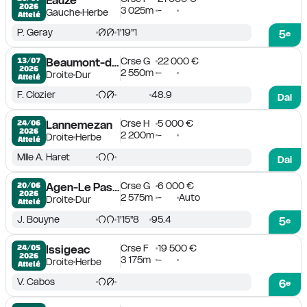
Eauze
2026
3 025m
-
Gauche
Herbe
Attelé
P. Geray
1'19''1
5
e
Crse G
22 000 €
13/07

Beaumont-de-Lomagne
2026
2 550m
-
Droite
Dur
Attelé
F. Clozier
48.9
Dai
Crse H
5 000 €
24/06

Lannemezan
2026
2 200m
-
Droite
Herbe
Attelé
Mlle A. Haret
Dai
Crse G
6 000 €
20/06

Agen-Le Passage
2026
2 575m
-
Auto
Droite
Dur
Attelé
J. Bouyne
1'15''8
95.4
5
e
Crse F
19 500 €
24/05

Issigeac
2026
3 175m
-
Droite
Herbe
Attelé
V. Cabos
6
e