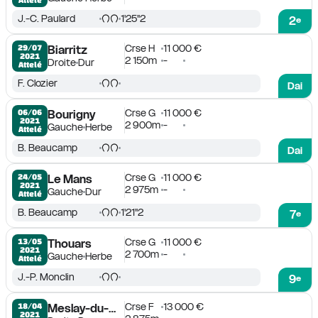
J.-C. Paulard
1'25''2
2
e
Crse H
11 000 €
29/07

Biarritz
2021
2 150m
-
Droite
Dur
Attelé
F. Clozier
Dai
Crse G
11 000 €
06/06

Bourigny
2021
2 900m
-
Gauche
Herbe
Attelé
B. Beaucamp
Dai
Crse G
11 000 €
24/05

Le Mans
2021
2 975m
-
Gauche
Dur
Attelé
B. Beaucamp
1'21''2
7
e
Crse G
11 000 €
13/05

Thouars
2021
2 700m
-
Gauche
Herbe
Attelé
J.-P. Monclin
9
e
Crse F
13 000 €
18/04

Meslay-du-Maine
2021