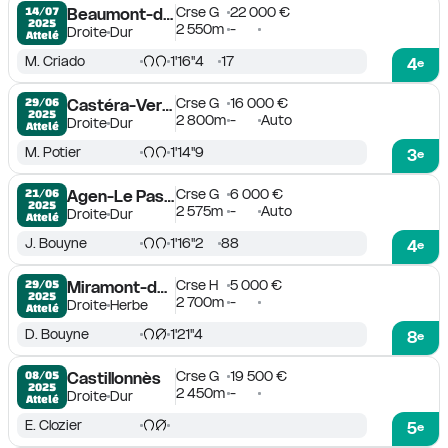
Crse G
22 000 €
14/07

Beaumont-de-Lomagne
2025
2 550m
-
Droite
Dur
Attelé
M. Criado
1'16''4
17
4
e
Crse G
16 000 €
29/06

Castéra-Verduzan
2025
2 800m
-
Auto
Droite
Dur
Attelé
M. Potier
1'14''9
3
e
Crse G
6 000 €
21/06

Agen-Le Passage
2025
2 575m
-
Auto
Droite
Dur
Attelé
J. Bouyne
1'16''2
88
4
e
Crse H
5 000 €
29/05

Miramont-de-Guyenne
2025
2 700m
-
Droite
Herbe
Attelé
D. Bouyne
1'21''4
8
e
Crse G
19 500 €
08/05

Castillonnès
2025
2 450m
-
Droite
Dur
Attelé
E. Clozier
5
e