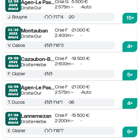
Crse G
5 500 €
12/04

Agen-Le Passage
2026
2 575m
-
Auto
Droite
Dur
Attelé
J. Bouyne
1'17''4
20
15
e
Crse F
21 000 €
11/10

Montauban
2025
2 400m
-
Droite
Dur
Attelé
V. Cabos
1'16''3
4
e
Crse F
19 500 €
29/09

Cazaubon-Barbotan
2025
2 600m
-
Droite
Herbe
Attelé
F. Clozier
5
e
Crse F
21 000 €
15/09

Agen-Le Passage
2025
2 575m
-
Auto
Droite
Dur
Attelé
T. Ducos
1'14''1
36
4
e
Crse F
15 500 €
27/08

Lannemezan
2025
2 200m
-
Droite
Herbe
Attelé
E. Clozier
1'18''7
6
e