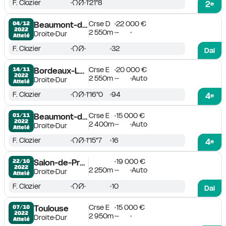
F. Clozier
1'21''8
2
e
Crse D
22 000 €
04/12

Beaumont-de-Lomagne
2022
2 550m
-
Droite
Dur
Attelé
F. Clozier
32
Dai
Crse E
20 000 €
14/11

Bordeaux-Le Bouscat
2022
2 550m
-
Auto
Droite
Dur
Attelé
F. Clozier
1'16''0
94
4
e
Crse E
15 000 €
01/11

Beaumont-de-Lomagne
2022
2 400m
-
Auto
Droite
Dur
Attelé
F. Clozier
1'15''7
16
4
e
19 000 €
22/10

Salon-de-Provence
2022
2 250m
-
Auto
Droite
Dur
Attelé
F. Clozier
10
Dai
Crse E
15 000 €
07/10

Toulouse
2022
2 950m
-
Droite
Dur
Attelé