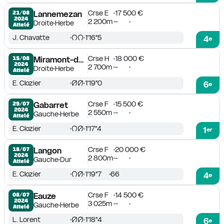
Crse E
17 500 €
21/08

Lannemezan
2024
2 200m
-
Droite
Herbe
Attelé
J. Chavatte
1'16''5
4
e
Crse H
18 000 €
15/08

Miramont-de-Guyenne
2024
2 700m
-
Droite
Herbe
Attelé
E. Clozier
1'19''0
6
e
Crse F
15 500 €
29/07

Gabarret
2024
2 550m
-
Gauche
Herbe
Attelé
E. Clozier
1'17''4
1
er
Crse F
20 000 €
18/07

Langon
2024
2 800m
-
Gauche
Dur
Attelé
E. Clozier
1'19''7
66
4
e
Crse F
14 500 €
08/07

Eauze
2024
3 025m
-
Gauche
Herbe
Attelé
L. Lorent
1'18''4
6
e