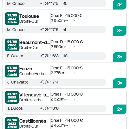
M. Criado
1'17''5
15
4
e
Crse E
15 000 €
19/09

Toulouse
2022
2 950m
-
Droite
Dur
Attelé
M. Criado
1'17''6
4
3
e
Crse D
18 000 €
04/09

Beaumont-de-Lomagne
2022
2 550m
-
Droite
Dur
Attelé
F. Clozier
1'16''3
18
3
e
Crse E
15 000 €
07/08

Eauze
2022
2 375m
-
Gauche
Herbe
Attelé
J. Chavatte
1'17''4
3
e
Crse F
13 000 €
31/07

Villeneuve-sur-Lot
2022
2 625m
-
Droite
Herbe
Attelé
T. Ducos
1'18''8
2
e
Crse F
14 000 €
26/06

Castillonnès
2022
2 450m
-
Droite
Dur
Attelé