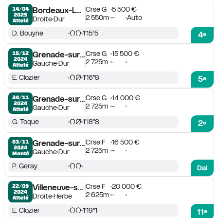
Crse G
5 500 €
14/04

Bordeaux-Le Bouscat
2025
2 550m
-
Auto
Droite
Dur
Attelé
D. Bouyne
1'15''5
4
e
Crse G
15 500 €
15/12

Grenade-sur-Garonne
2024
2 725m
-
Gauche
Dur
Attelé
E. Clozier
1'16''8
5
e
Crse G
14 000 €
24/11

Grenade-sur-Garonne
2024
2 725m
-
Gauche
Dur
Attelé
G. Toque
1'18''8
2
e
Crse F
16 500 €
03/11

Grenade-sur-Garonne
2024
2 725m
-
Gauche
Dur
Monté
P. Geray
Dai
Crse F
20 000 €
22/09

Villeneuve-sur-Lot
2024
2 625m
-
Droite
Herbe
Attelé
E. Clozier
1'19''1
11
e