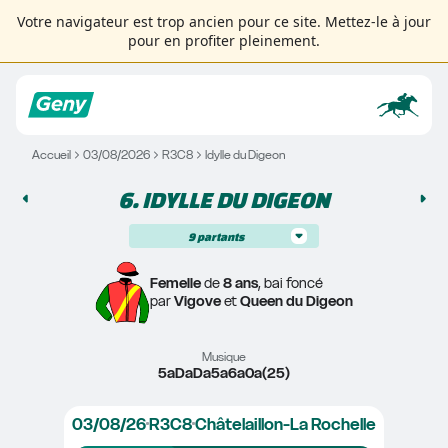
Votre navigateur est trop ancien pour ce site. Mettez-le à jour
pour en profiter pleinement.
Accueil
03/08/2026
R3C8
Idylle du Digeon
6. 
IDYLLE DU DIGEON
9
partants
Femelle
 de 
8 ans
, bai foncé
par 
Vigove
 et 
Queen du Digeon
Musique
5aDaDa5a6a0a(25)
03/08/26
R3C8
Châtelaillon-La Rochelle