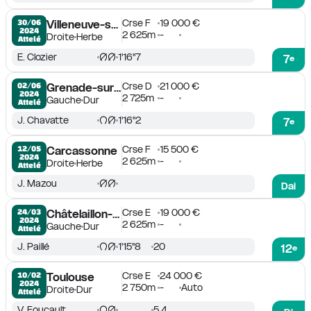
Crse F
19 000 €
30/06

Villeneuve-sur-Lot
2024
2 625m
-
Droite
Herbe
Attelé
E. Clozier
1'16''7
7
e
Crse D
21 000 €
02/06

Grenade-sur-Garonne
2024
2 725m
-
Gauche
Dur
Attelé
J. Chavatte
1'16''2
7
e
Crse F
15 500 €
12/05

Carcassonne
2024
2 625m
-
Droite
Herbe
Attelé
J. Mazou
Dai
Crse E
19 000 €
24/03

Châtelaillon-La Rochelle
2024
2 625m
-
Gauche
Dur
Attelé
J. Paillé
1'15''8
20
12
e
Crse E
24 000 €
10/02

Toulouse
2024
2 750m
-
Auto
Droite
Dur
Attelé
V. Foucault
5.4