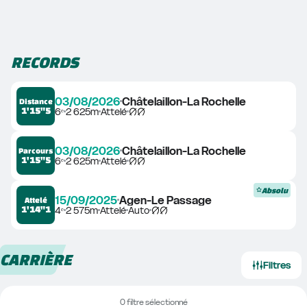
RECORDS
03/08/2026
Châtelaillon-La Rochelle
Distance
1'15"5
6ᵉ
2 625m
Attelé
03/08/2026
Châtelaillon-La Rochelle
Parcours
1'15"5
6ᵉ
2 625m
Attelé
Absolu
15/09/2025
Agen-Le Passage
Attelé
1'14"1
4ᵉ
2 575m
Attelé
Auto
CARRIÈRE
Filtres
0 filtre sélectionné