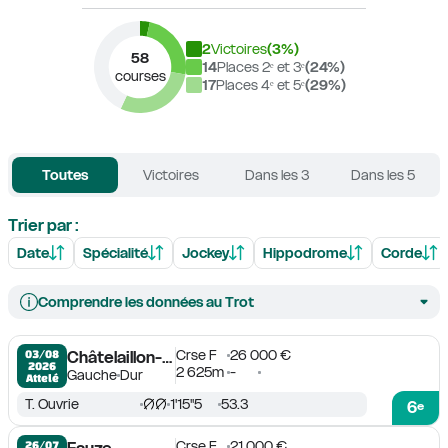
2
Victoires
(
3
%)
58
14
Places 2ᵉ et 3ᵉ
(
24
%)
courses
17
Places 4ᵉ et 5ᵉ
(
29
%)
Toutes
Victoires
Dans les 3
Dans les 5
Trier par :
Date
Spécialité
Jockey
Hippodrome
Corde
Comprendre les données au Trot
Crse F
26 000 €
03/08

Châtelaillon-La Rochelle
2026
2 625m
-
Gauche
Dur
Attelé
T. Ouvrie
1'15''5
53.3
6
e
Crse F
21 000 €
26/07
