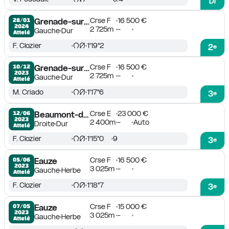
Di
Crse F
16 500 €
28/01

Grenade-sur-Garonne
2024
2 725m
-
Gauche
Dur
Attelé
F. Clozier
1'19''2
2
e
Crse F
16 500 €
10/12

Grenade-sur-Garonne
2023
2 725m
-
Gauche
Dur
Attelé
M. Criado
1'17''6
3
e
Crse E
23 000 €
12/06

Beaumont-de-Lomagne
2023
2 400m
-
Auto
Droite
Dur
Attelé
F. Clozier
1'15''0
9
3
e
Crse F
16 500 €
05/06

Eauze
2023
3 025m
-
Gauche
Herbe
Attelé
F. Clozier
1'18''7
3
e
Crse F
15 000 €
07/05

Eauze
2023
3 025m
-
Gauche
Herbe
Attelé