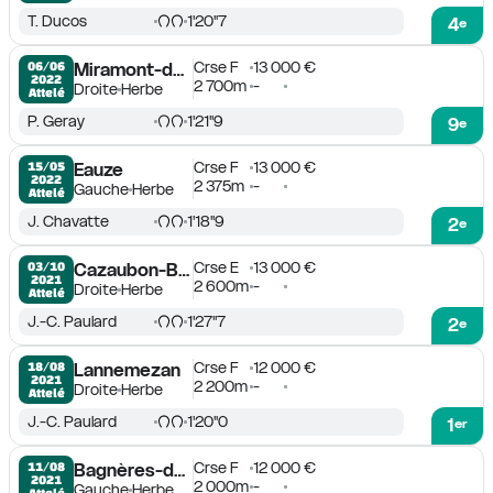
T. Ducos
1'20''7
4
e
Crse F
13 000 €
06/06

Miramont-de-Guyenne
2022
2 700m
-
Droite
Herbe
Attelé
P. Geray
1'21''9
9
e
Crse F
13 000 €
15/05

Eauze
2022
2 375m
-
Gauche
Herbe
Attelé
J. Chavatte
1'18''9
2
e
Crse E
13 000 €
03/10

Cazaubon-Barbotan
2021
2 600m
-
Droite
Herbe
Attelé
J.-C. Paulard
1'27''7
2
e
Crse F
12 000 €
18/08

Lannemezan
2021
2 200m
-
Droite
Herbe
Attelé
J.-C. Paulard
1'20''0
1
er
Crse F
12 000 €
11/08

Bagnères-de-Luchon
2021
2 000m
-
Gauche
Herbe
Attelé