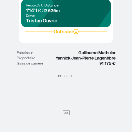
Record
Art.
Distance
1'14"1
2 625m
Driver
Tristan Ouvrie
Outsider
Guillaume Muthular
Entraîneur
Yannick Jean-Pierre Lagenèbre
Propriétaire
74 175 €
Gains de carrière