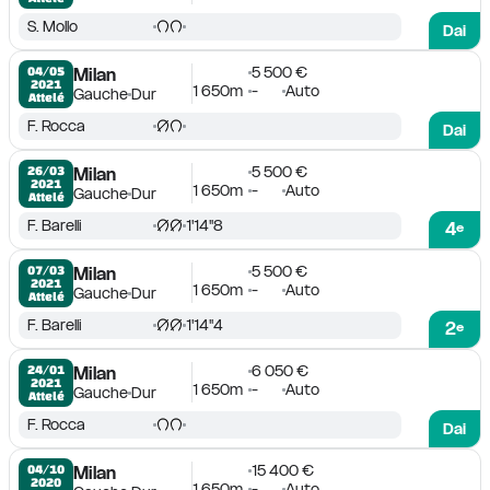
S. Mollo
Dai
5 500 €
04/05

Milan
2021
1 650m
-
Auto
Gauche
Dur
Attelé
F. Rocca
Dai
5 500 €
26/03

Milan
2021
1 650m
-
Auto
Gauche
Dur
Attelé
F. Barelli
1'14''8
4
e
5 500 €
07/03

Milan
2021
1 650m
-
Auto
Gauche
Dur
Attelé
F. Barelli
1'14''4
2
e
6 050 €
24/01

Milan
2021
1 650m
-
Auto
Gauche
Dur
Attelé
F. Rocca
Dai
15 400 €
04/10

Milan
2020
1 650m
-
Auto