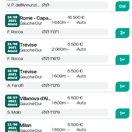
V. P. dell'Annunziata Jr
Dai
16 500 €
18/09

Rome - Capannelle
2021
1 640m
-
Auto
Gauche
Dur
Attelé
F. Rocca
1'13''1
3
e
5 500 €
31/08

Trévise
2021
2 060m
-
Auto
Gauche
Dur
Attelé
F. Rocca
1'16''0
1
er
5 500 €
10/08

Trévise
2021
1 609m
-
Auto
Gauche
Dur
Attelé
A. Farolfi
1'13''0
1
er
5 500 €
05/07

Villanova d'Albenga
2021
1 600m
-
Auto
Gauche
Dur
Attelé
S. Mollo
1'13''9
1
er
5 500 €
11/06

Milan
2021
1 650m
-
Auto
Gauche
Dur
Attelé