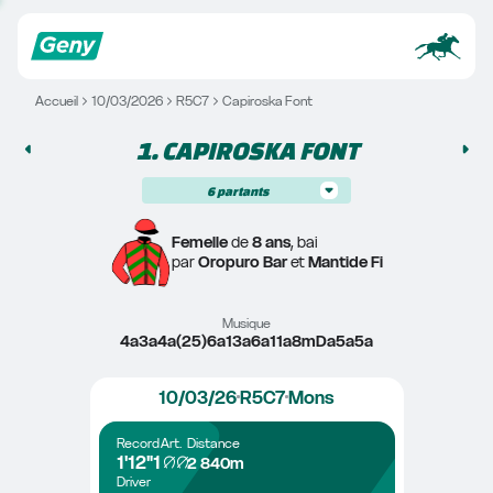
Accueil
10/03/2026
R5C7
Capiroska Font
1. 
CAPIROSKA FONT
6
partants
Femelle
 de 
8 ans
, bai
par 
Oropuro Bar
 et 
Mantide Fi
Musique
4a3a4a(25)6a13a6a11a8mDa5a5a
10/03/26
R5C7
Mons
Record
Art.
Distance
1'12"1
2 840m
Driver