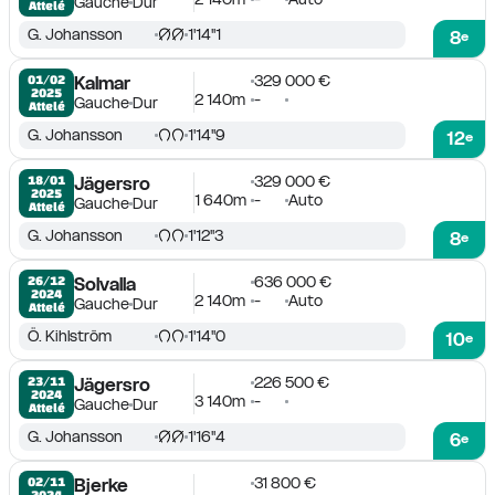
Gauche
Dur
Attelé
G. Johansson
1'14''1
8
e
329 000 €
01/02

Kalmar
2025
2 140m
-
Gauche
Dur
Attelé
G. Johansson
1'14''9
12
e
329 000 €
18/01

Jägersro
2025
1 640m
-
Auto
Gauche
Dur
Attelé
G. Johansson
1'12''3
8
e
636 000 €
26/12

Solvalla
2024
2 140m
-
Auto
Gauche
Dur
Attelé
Ö. Kihlström
1'14''0
10
e
226 500 €
23/11

Jägersro
2024
3 140m
-
Gauche
Dur
Attelé
G. Johansson
1'16''4
6
e
31 800 €
02/11

Bjerke
2024