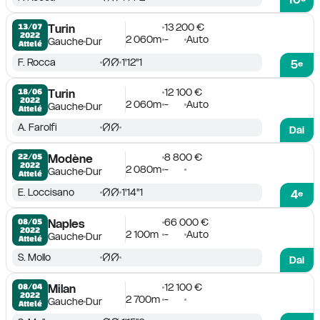
13 200 €
13/07

Turin
2022
2 060m
-
Auto
Gauche
Dur
Attelé
F. Rocca
1'12''1
5
e
12 100 €
18/06

Turin
2022
2 060m
-
Auto
Gauche
Dur
Attelé
A. Farolfi
Dai
8 800 €
22/05

Modène
2022
2 080m
-
Gauche
Dur
Attelé
E. Loccisano
1'14''1
4
e
66 000 €
08/05

Naples
2022
2 100m
-
Auto
Gauche
Dur
Attelé
S. Mollo
Dai
12 100 €
08/04

Milan
2022
2 700m
-
Gauche
Dur
Attelé