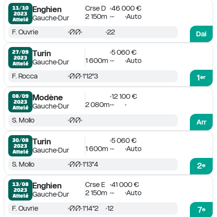
Crse D
46 000 €
11/10

Enghien
2023
2 150m
-
Auto
Gauche
Dur
Attelé
F. Ouvrie
22
Dai
5 060 €
27/09

Turin
2023
1 600m
-
Auto
Gauche
Dur
Attelé
F. Rocca
1'12''3
1
er
12 100 €
08/09

Modène
2023
2 080m
-
Gauche
Dur
Attelé
S. Mollo
Arr
5 060 €
30/08

Turin
2023
1 600m
-
Auto
Gauche
Dur
Attelé
S. Mollo
1'13''4
2
e
Crse E
41 000 €
13/08

Enghien
2023
2 150m
-
Auto
Gauche
Dur
Attelé
F. Ouvrie
1'14''2
12
7
e