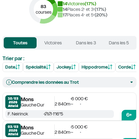
14
Victoires
(
17
%)
83
14
Places 2ᵉ et 3ᵉ
(
17
%)
courses
17
Places 4ᵉ et 5ᵉ
(
20
%)
Toutes
Victoires
Dans les 3
Dans les 5
Trier par :
Date
Spécialité
Jockey
Hippodrome
Corde
Comprendre les données au Trot
6 000 €
10/03

Mons
2026
2 840m
-
Gauche
Dur
Attelé
F. Neirinck
1'16''5
6
e
5 000 €
03/03

Mons
2026
2 840m
-
Gauche
Dur
Attelé