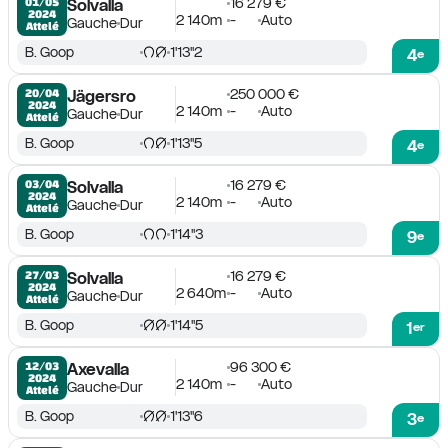
16 279 €
01/05

Solvalla
2024
2 140m
-
Auto
Gauche
Dur
Attelé
B. Goop
1'13''2
4
e
250 000 €
20/04

Jägersro
2024
2 140m
-
Auto
Gauche
Dur
Attelé
B. Goop
1'13''5
4
e
16 279 €
03/04

Solvalla
2024
2 140m
-
Auto
Gauche
Dur
Attelé
B. Goop
1'14''3
9
e
16 279 €
27/03

Solvalla
2024
2 640m
-
Auto
Gauche
Dur
Attelé
B. Goop
1'14''5
1
er
96 300 €
12/03

Axevalla
2024
2 140m
-
Auto
Gauche
Dur
Attelé
B. Goop
1'13''6
3
e