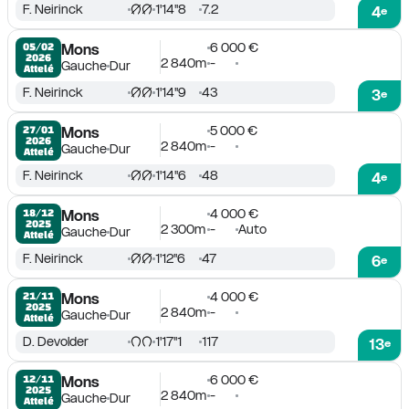
F. Neirinck
1'14''8
7.2
4
e
6 000 €
05/02

Mons
2026
2 840m
-
Gauche
Dur
Attelé
F. Neirinck
1'14''9
43
3
e
5 000 €
27/01

Mons
2026
2 840m
-
Gauche
Dur
Attelé
F. Neirinck
1'14''6
48
4
e
4 000 €
18/12

Mons
2025
2 300m
-
Auto
Gauche
Dur
Attelé
F. Neirinck
1'12''6
47
6
e
4 000 €
21/11

Mons
2025
2 840m
-
Gauche
Dur
Attelé
D. Devolder
1'17''1
117
13
e
6 000 €
12/11

Mons
2025
2 840m
-
Gauche
Dur
Attelé