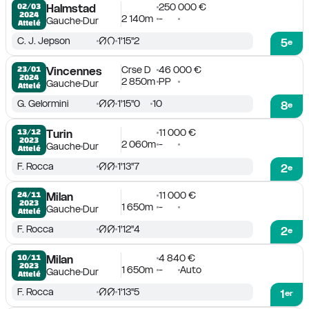
250 000 €
02/03

Halmstad
2024
2 140m
-
Gauche
Dur
Attelé
C. J. Jepson
1'15''2
5
e
Crse D
46 000 €
23/01

Vincennes
2024
2 850m
PP
Gauche
Dur
Attelé
G. Gelormini
1'15''0
10
8
e
11 000 €
13/12

Turin
2023
2 060m
-
Gauche
Dur
Attelé
F. Rocca
1'13''7
2
e
11 000 €
24/11

Milan
2023
1 650m
-
Gauche
Dur
Attelé
F. Rocca
1'12''4
2
e
4 840 €
10/11

Milan
2023
1 650m
-
Auto
Gauche
Dur
Attelé
F. Rocca
1'13''5
1
er