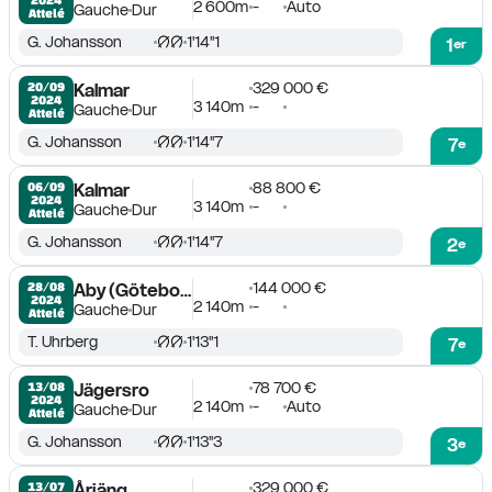
2 600m
-
Auto
Gauche
Dur
Attelé
G. Johansson
1'14''1
1
er
329 000 €
20/09

Kalmar
2024
3 140m
-
Gauche
Dur
Attelé
G. Johansson
1'14''7
7
e
88 800 €
06/09

Kalmar
2024
3 140m
-
Gauche
Dur
Attelé
G. Johansson
1'14''7
2
e
144 000 €
28/08

Aby (Göteborg)
2024
2 140m
-
Gauche
Dur
Attelé
T. Uhrberg
1'13''1
7
e
78 700 €
13/08

Jägersro
2024
2 140m
-
Auto
Gauche
Dur
Attelé
G. Johansson
1'13''3
3
e
329 000 €
13/07

Årjäng