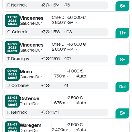
F. Neirinck
1'15''4
76
6
e
Crse D
56 000 €
17/10

Vincennes
2025
2 850m
GP
Gauche
Dur
Attelé
G. Gelormini
1'15''8
103
11
e
Crse D
46 000 €
18/09

Vincennes
2025
2 850m
PP
Gauche
Dur
Monté
T. Dromigny
1'15''6
107
8
e
4 000 €
09/09

Mons
2025
1 750m
-
Auto
Gauche
Dur
Attelé
J. Corbanie
11
Dai
2 500 €
15/08

Ostende
2025
1 675m
-
Auto
Droite
Dur
Attelé
F. Neirinck
1'17''1
5
e
2 500 €
29/07

Waregem
2025
2 400m
-
Auto
Droite
Dur
Attelé