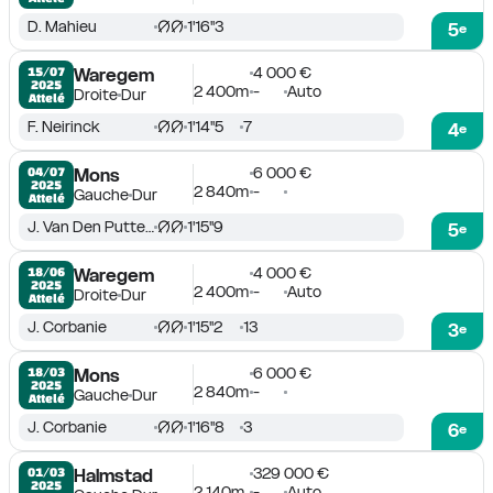
D. Mahieu
1'16''3
5
e
4 000 €
15/07

Waregem
2025
2 400m
-
Auto
Droite
Dur
Attelé
F. Neirinck
1'14''5
7
4
e
6 000 €
04/07

Mons
2025
2 840m
-
Gauche
Dur
Attelé
J. Van Den Putte Jr.
1'15''9
5
e
4 000 €
18/06

Waregem
2025
2 400m
-
Auto
Droite
Dur
Attelé
J. Corbanie
1'15''2
13
3
e
6 000 €
18/03

Mons
2025
2 840m
-
Gauche
Dur
Attelé
J. Corbanie
1'16''8
3
6
e
329 000 €
01/03

Halmstad
2025
2 140m
-
Auto