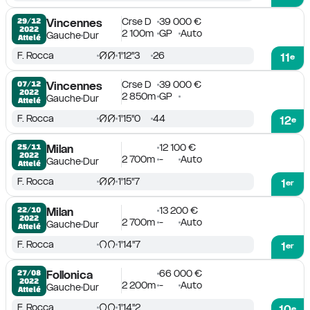
Crse D
39 000 €
29/12

Vincennes
2022
2 100m
GP
Auto
Gauche
Dur
Attelé
F. Rocca
1'12''3
26
11
e
Crse D
39 000 €
07/12

Vincennes
2022
2 850m
GP
Gauche
Dur
Attelé
F. Rocca
1'15''0
44
12
e
12 100 €
25/11

Milan
2022
2 700m
-
Auto
Gauche
Dur
Attelé
F. Rocca
1'15''7
1
er
13 200 €
22/10

Milan
2022
2 700m
-
Auto
Gauche
Dur
Attelé
F. Rocca
1'14''7
1
er
66 000 €
27/08

Follonica
2022
2 200m
-
Auto
Gauche
Dur
Attelé
F. Rocca
1'14''2
10
e