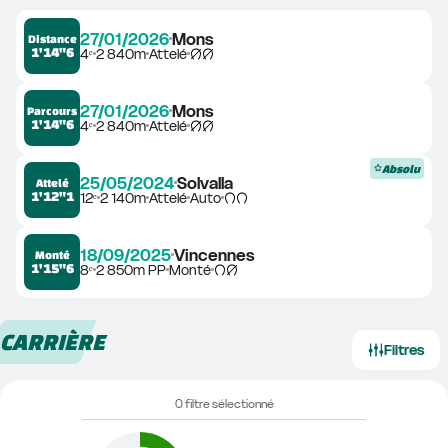
27/01/2026
Mons
Distance
1'14"6
4ᵉ
2 840m
Attelé
27/01/2026
Mons
Parcours
1'14"6
4ᵉ
2 840m
Attelé
Absolu
25/05/2024
Solvalla
Attelé
1'12"1
12ᵉ
2 140m
Attelé
Auto
18/09/2025
Vincennes
Monté
1'15"6
8ᵉ
2 850m PP
Monté
CARRIÈRE
Filtres
0 filtre sélectionné