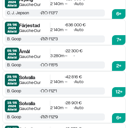
2024
2 140m
-
Auto
Gauche
Dur
Attelé
C. J. Jepson
1'13''7
6
e
636 000 €
29/06

Färjestad
2024
2 140m
-
Auto
Gauche
Dur
Attelé
B. Goop
1'12''3
7
e
22 300 €
05/06

Åmål
2024
3 280m
-
Gauche
Dur
Attelé
B. Goop
1'15''5
2
e
42 816 €
25/05

Solvalla
2024
2 140m
-
Auto
Gauche
Dur
Attelé
B. Goop
1'12''1
12
e
28 901 €
15/05

Solvalla
2024
2 140m
-
Auto
Gauche
Dur
Attelé
B. Goop
1'12''9
6
e