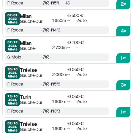
F. Rocca
1'15''1
13
2
e
5 500 €
02/01

Milan
2022
1 650m
-
Auto
Gauche
Dur
Attelé
F. Rocca
1'14''3
4
e
9 790 €
07/12

Milan
2021
2 700m
-
Gauche
Attelé
S. Mollo
1
er
6 050 €
30/10

Trévise
2021
2 060m
-
Auto
Gauche
Dur
Attelé
F. Rocca
1'15''6
3
e
6 050 €
13/10

Turin
2021
1 600m
-
Auto
Gauche
Dur
Attelé
F. Rocca
1'13''3
1
er
6 050 €
02/10

Trévise
2021
1 609m
-
Auto
Gauche
Dur
Attelé