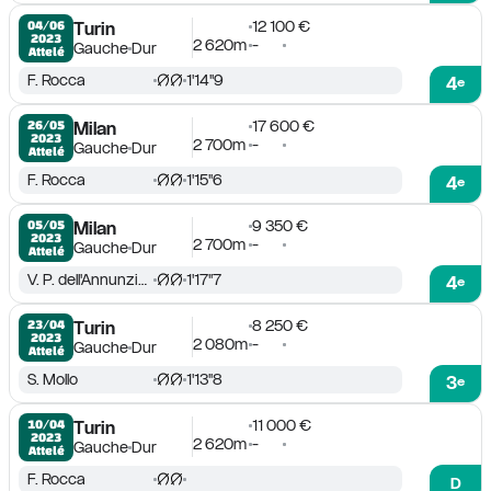
12 100 €
04/06

Turin
2023
2 620m
-
Gauche
Dur
Attelé
F. Rocca
1'14''9
4
e
17 600 €
26/05

Milan
2023
2 700m
-
Gauche
Dur
Attelé
F. Rocca
1'15''6
4
e
9 350 €
05/05

Milan
2023
2 700m
-
Gauche
Dur
Attelé
V. P. dell'Annunziata Jr
1'17''7
4
e
8 250 €
23/04

Turin
2023
2 080m
-
Gauche
Dur
Attelé
S. Mollo
1'13''8
3
e
11 000 €
10/04

Turin
2023
2 620m
-
Gauche
Dur
Attelé
F. Rocca
D