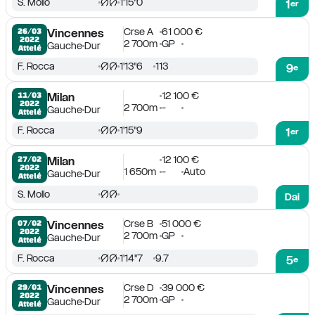
S. Mollo
1'15''0
1
er
Crse A
61 000 €
26/03

Vincennes
2022
2 700m
GP
Gauche
Dur
Attelé
F. Rocca
1'13''6
113
9
e
12 100 €
11/03

Milan
2022
2 700m
-
Gauche
Dur
Attelé
F. Rocca
1'15''9
1
er
12 100 €
27/02

Milan
2022
1 650m
-
Auto
Gauche
Dur
Attelé
S. Mollo
Dai
Crse B
51 000 €
07/02

Vincennes
2022
2 700m
GP
Gauche
Dur
Attelé
F. Rocca
1'14''7
9.7
5
e
Crse D
39 000 €
29/01

Vincennes
2022
2 700m
GP
Gauche
Dur
Attelé