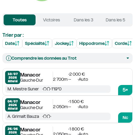
Toutes
Victoires
Dans les 3
Dans les 5
Trier par :
Date
Spécialité
Jockey
Hippodrome
Corde
Comprendre les données au Trot
2 000 €
10/07

Manacor
2026
2 700m
-
Auto
Gauche
Dur
Attelé
M. Mestre Suner
1'19''0
5
e
1 500 €
04/07

Manacor
2026
2 050m
-
Auto
Gauche
Dur
Attelé
A. Grimalt Bauza
Nc
1 800 €
26/06

Manacor
2026
2 050m
-
Auto