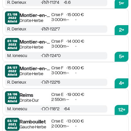
R. Derieux
1'13''4
6.6
1
er
Crse F
15 000 €
21/08

Montier-en-Der
2022
3 000m
-
Droite
Herbe
Attelé
R. Derieux
1'22''7
2
e
Crse F
14 000 €
07/08

Montier-en-Der
2022
3 000m
-
Droite
Herbe
Attelé
M. Ionescu
1'24''0
5
e
Crse F
15 000 €
24/07

Montier-en-Der
2022
3 000m
-
Droite
Herbe
Attelé
R. Derieux
1'22''6
4
e
Crse E
19 000 €
18/06

Reims
2022
2 550m
-
Droite
Dur
Attelé
M. Ionescu
1'18''2
64
12
e
Crse E
13 000 €
03/10

Rambouillet
2021
2 000m
-
Gauche
Herbe
Attelé