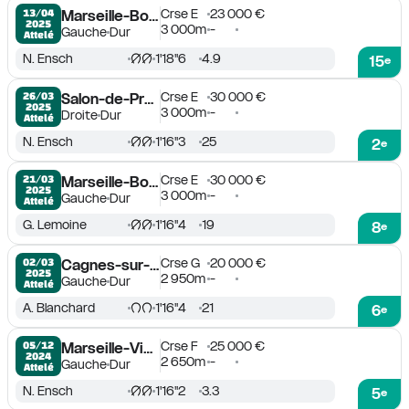
Crse E
23 000 €
13/04

Marseille-Borély
2025
3 000m
-
Gauche
Dur
Attelé
N. Ensch
1'18''6
4.9
15
e
Crse E
30 000 €
26/03

Salon-de-Provence
2025
3 000m
-
Droite
Dur
Attelé
N. Ensch
1'16''3
25
2
e
Crse E
30 000 €
21/03

Marseille-Borély
2025
3 000m
-
Gauche
Dur
Attelé
G. Lemoine
1'16''4
19
8
e
Crse G
20 000 €
02/03

Cagnes-sur-Mer
2025
2 950m
-
Gauche
Dur
Attelé
A. Blanchard
1'16''4
21
6
e
Crse F
25 000 €
05/12

Marseille-Vivaux
2024
2 650m
-
Gauche
Dur
Attelé
N. Ensch
1'16''2
3.3
5
e