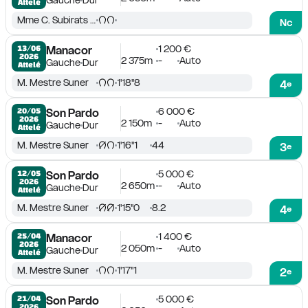
Gauche
Dur
Attelé
Mme C. Subirats Pons
Nc
1 200 €
13/06

Manacor
2026
2 375m
-
Auto
Gauche
Dur
Attelé
M. Mestre Suner
1'18''8
4
e
6 000 €
20/05

Son Pardo
2026
2 150m
-
Auto
Gauche
Dur
Attelé
M. Mestre Suner
1'16''1
44
3
e
5 000 €
12/05

Son Pardo
2026
2 650m
-
Auto
Gauche
Dur
Attelé
M. Mestre Suner
1'15''0
8.2
4
e
1 400 €
25/04

Manacor
2026
2 050m
-
Auto
Gauche
Dur
Attelé
M. Mestre Suner
1'17''1
2
e
5 000 €
21/04

Son Pardo
2026