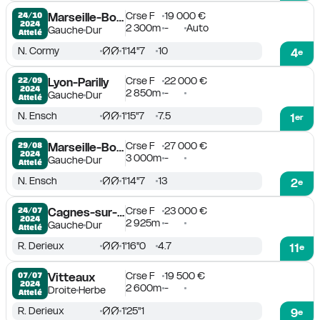
Crse F
19 000 €
24/10

Marseille-Borély
2024
2 300m
-
Auto
Gauche
Dur
Attelé
N. Cormy
1'14''7
10
4
e
Crse F
22 000 €
22/09

Lyon-Parilly
2024
2 850m
-
Gauche
Dur
Attelé
N. Ensch
1'15''7
7.5
1
er
Crse F
27 000 €
29/08

Marseille-Borély
2024
3 000m
-
Gauche
Dur
Attelé
N. Ensch
1'14''7
13
2
e
Crse F
23 000 €
24/07

Cagnes-sur-Mer
2024
2 925m
-
Gauche
Dur
Attelé
R. Derieux
1'16''0
4.7
11
e
Crse F
19 500 €
07/07

Vitteaux
2024
2 600m
-
Droite
Herbe
Attelé
R. Derieux
1'25''1
9
e