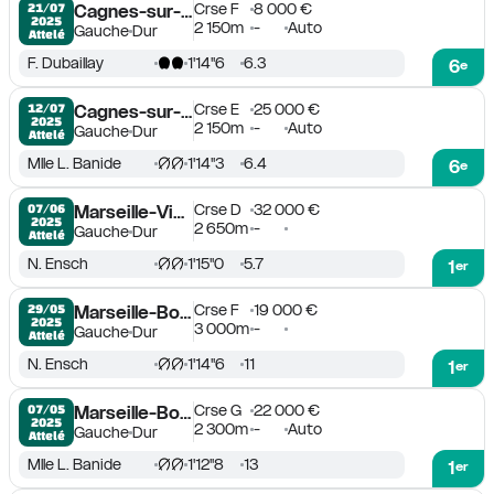
Crse F
8 000 €
21/07

Cagnes-sur-Mer
2025
2 150m
-
Auto
Gauche
Dur
Attelé
F. Dubaillay
1'14''6
6.3
6
e
Crse E
25 000 €
12/07

Cagnes-sur-Mer
2025
2 150m
-
Auto
Gauche
Dur
Attelé
Mlle L. Banide
1'14''3
6.4
6
e
Crse D
32 000 €
07/06

Marseille-Vivaux
2025
2 650m
-
Gauche
Dur
Attelé
N. Ensch
1'15''0
5.7
1
er
Crse F
19 000 €
29/05

Marseille-Borély
2025
3 000m
-
Gauche
Dur
Attelé
N. Ensch
1'14''6
11
1
er
Crse G
22 000 €
07/05

Marseille-Borély
2025
2 300m
-
Auto
Gauche
Dur
Attelé
Mlle L. Banide
1'12''8
13
1
er