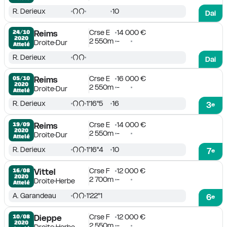
R. Derieux
10
Dai
Crse E
14 000 €
24/10

Reims
2020
2 550m
-
Droite
Dur
Attelé
R. Derieux
Dai
Crse E
16 000 €
05/10

Reims
2020
2 550m
-
Droite
Dur
Attelé
R. Derieux
1'16''5
16
3
e
Crse E
14 000 €
19/09

Reims
2020
2 550m
-
Droite
Dur
Attelé
R. Derieux
1'16''4
10
7
e
Crse F
12 000 €
16/08

Vittel
2020
2 700m
-
Droite
Herbe
Attelé
A. Garandeau
1'22''1
6
e
Crse F
12 000 €
10/08

Dieppe
2020
2 550m
-