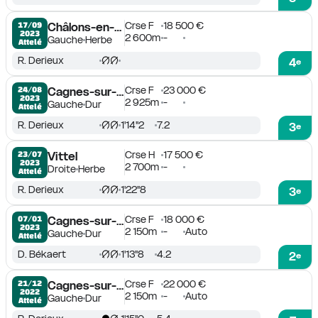
Crse F
18 500 €
17/09

Châlons-en-Champagne
2023
2 600m
-
Gauche
Herbe
Attelé
R. Derieux
4
e
Crse F
23 000 €
24/08

Cagnes-sur-Mer
2023
2 925m
-
Gauche
Dur
Attelé
R. Derieux
1'14''2
7.2
3
e
Crse H
17 500 €
23/07

Vittel
2023
2 700m
-
Droite
Herbe
Attelé
R. Derieux
1'22''8
3
e
Crse F
18 000 €
07/01

Cagnes-sur-Mer
2023
2 150m
-
Auto
Gauche
Dur
Attelé
D. Békaert
1'13''8
4.2
2
e
Crse F
22 000 €
21/12

Cagnes-sur-Mer
2022
2 150m
-
Auto
Gauche
Dur
Attelé