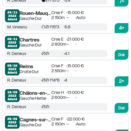
R. Derieux
1'15''0
5.4
7
e
Crse F
15 000 €
24/11

Rouen-Mauquenchy
2022
2 150m
-
Auto
Gauche
Dur
Attelé
M. Ionescu
1'15''3
5.8
4
e
Crse E
21 000 €
08/11

Chartres
2022
2 800m
-
Gauche
Dur
Attelé
R. Derieux
4.1
Dai
Crse F
15 000 €
09/10

Reims
2022
2 550m
-
Droite
Dur
Attelé
R. Derieux
1'14''6
4
2
e
Crse H
13 000 €
18/09

Châlons-en-Champagne
2022
2 600m
-
Gauche
Herbe
Attelé
R. Derieux
Dai
Crse F
22 000 €
26/08

Cagnes-sur-Mer
2022
2 150m
-
Auto
Gauche
Dur
Attelé