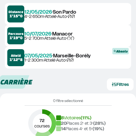
12/05/2026
Son Pardo
Distance
1'15"0
4ᵉ
2 650m
Attelé
Auto
10/07/2026
Manacor
Parcours
1'19"0
5ᵉ
2 700m
Attelé
Auto
Absolu
07/05/2025
Marseille-Borély
Attelé
1'12"8
1ᵉ
2 300m
Attelé
Auto
CARRIÈRE
Filtres
0 filtre sélectionné
8
Victoires
(
11
%)
72
20
Places 2ᵉ et 3ᵉ
(
28
%)
courses
14
Places 4ᵉ et 5ᵉ
(
19
%)