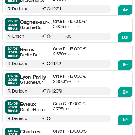
Droite
Herbe
Attelé
R. Derieux
1'22''1
4
e
Crse E
16 000 €
27/07

Cagnes-sur-Mer
2020
2 925m
-
Gauche
Dur
Attelé
N. Ensch
33
Dai
Crse E
15 000 €
27/06

Reims
2020
2 550m
-
Droite
Dur
Attelé
R. Derieux
1'17''2
9
e
Crse F
13 000 €
13/06

Lyon-Parilly
2020
2 850m
-
Gauche
Dur
Attelé
R. Derieux
1'20''9
2
e
Crse G
11 000 €
31/05

Evreux
2020
2 725m
-
Droite
Herbe
Attelé
R. Derieux
5
e
Crse F
10 000 €
10/11

Chartres
2019