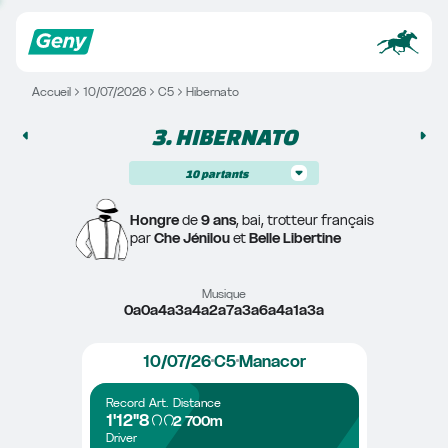
Accueil
10/07/2026
C5
Hibernato
3. 
HIBERNATO
10
partants
Hongre
 de 
9 ans
, bai, trotteur français
par 
Che Jénilou
 et 
Belle Libertine
Musique
0a0a4a3a4a2a7a3a6a4a1a3a
10/07/26
C5
Manacor
Record
Art.
Distance
1'12"8
2 700m
Driver