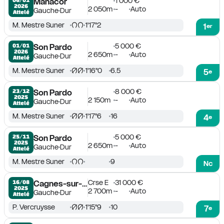
1 000 €
Manacor
2026
2 050m
-
Auto
Gauche
Dur
Attelé
M. Mestre Suner
1'17''2
1
er
5 000 €
01/01

Son Pardo
2026
2 650m
-
Auto
Gauche
Dur
Attelé
M. Mestre Suner
1'16''0
6.5
5
e
8 000 €
23/12

Son Pardo
2025
2 150m
-
Auto
Gauche
Dur
Attelé
M. Mestre Suner
1'17''6
16
4
e
5 000 €
25/11

Son Pardo
2025
2 650m
-
Auto
Gauche
Dur
Attelé
M. Mestre Suner
9
Nc
Crse E
31 000 €
16/08

Cagnes-sur-Mer
2025
2 700m
-
Auto
Gauche
Dur
Attelé
P. Vercruysse
1'15''9
10
7
e