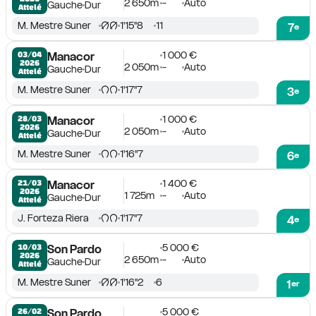
2 650m
-
Auto
Gauche
Dur
Attelé
M. Mestre Suner
1'15''8
11
7
e
1 000 €
03/04

Manacor
2026
2 050m
-
Auto
Gauche
Dur
Attelé
M. Mestre Suner
1'17''7
3
e
1 000 €
28/03

Manacor
2026
2 050m
-
Auto
Gauche
Dur
Attelé
M. Mestre Suner
1'16''7
6
e
1 400 €
21/03

Manacor
2026
1 725m
-
Auto
Gauche
Dur
Attelé
J. Forteza Riera
1'17''7
4
e
5 000 €
10/03

Son Pardo
2026
2 650m
-
Auto
Gauche
Dur
Attelé
M. Mestre Suner
1'16''2
6
1
er
5 000 €
26/02

Son Pardo