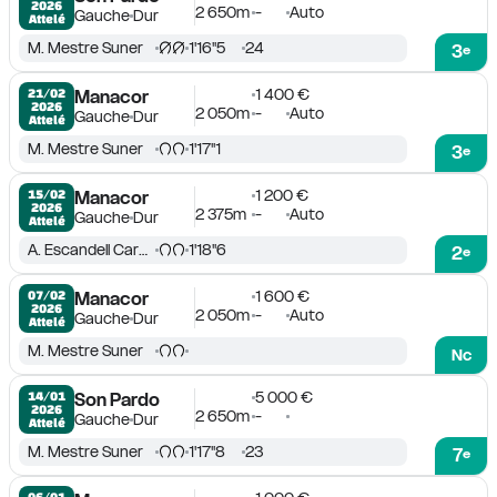
2026
2 650m
-
Auto
Gauche
Dur
Attelé
M. Mestre Suner
1'16''5
24
3
e
1 400 €
21/02

Manacor
2026
2 050m
-
Auto
Gauche
Dur
Attelé
M. Mestre Suner
1'17''1
3
e
1 200 €
15/02

Manacor
2026
2 375m
-
Auto
Gauche
Dur
Attelé
A. Escandell Cardenas
1'18''6
2
e
1 600 €
07/02

Manacor
2026
2 050m
-
Auto
Gauche
Dur
Attelé
M. Mestre Suner
Nc
5 000 €
14/01

Son Pardo
2026
2 650m
-
Gauche
Dur
Attelé
M. Mestre Suner
1'17''8
23
7
e
06/01
