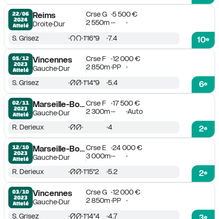
Crse G
5 500 €
22/06

Reims
2024
2 550m
-
Droite
Dur
Attelé
S. Grisez
1'16''9
7.4
10
e
Crse F
12 000 €
05/12

Vincennes
2023
2 850m
PP
Gauche
Dur
Attelé
S. Grisez
1'14''9
5.4
6
e
Crse F
17 500 €
02/11

Marseille-Borély
2023
2 300m
-
Auto
Gauche
Dur
Attelé
R. Derieux
4
2
e
Crse E
24 000 €
12/10

Marseille-Borély
2023
3 000m
-
Gauche
Dur
Attelé
R. Derieux
1'15''2
5.2
2
e
Crse G
12 000 €
03/10

Vincennes
2023
2 850m
PP
Gauche
Dur
Attelé
S. Grisez
1'14''4
4.7
3
e