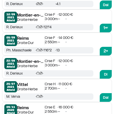
R. Derieux
4.1
Dai
Crse F
12 000 €
12/09

Montier-en-Der
2021
3 000m
-
Droite
Herbe
Attelé
R. Derieux
1'21''4
1
er
Crse F
14 000 €
05/09

Reims
2021
2 550m
-
Droite
Dur
Attelé
Ph. Masschaele
1'16''2
13
2
e
Crse F
12 000 €
22/08

Montier-en-Der
2021
3 000m
-
Droite
Herbe
Attelé
R. Derieux
Di
Crse H
11 000 €
25/07

Vittel
2021
2 700m
-
Droite
Herbe
Attelé
M. Verva
Dai
Crse E
16 000 €
09/11

Reims
2020
2 550m
-
Droite
Dur
Attelé