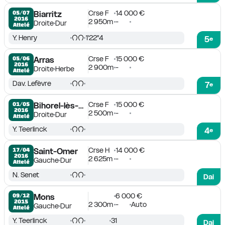
Crse F
14 000 €
05/07

Biarritz
2016
2 950m
-
Droite
Dur
Attelé
Y. Henry
1'22''4
5
e
Crse F
15 000 €
05/06

Arras
2016
2 900m
-
Droite
Herbe
Attelé
Dav. Lefèvre
7
e
Crse F
15 000 €
01/05

Bihorel-lès-Rouen
2016
2 500m
-
Droite
Dur
Attelé
Y. Teerlinck
4
e
Crse H
14 000 €
17/04

Saint-Omer
2016
2 625m
-
Gauche
Dur
Attelé
N. Senet
Dai
6 000 €
09/12

Mons
2015
2 300m
-
Auto
Gauche
Dur
Attelé
Y. Teerlinck
31
Dai