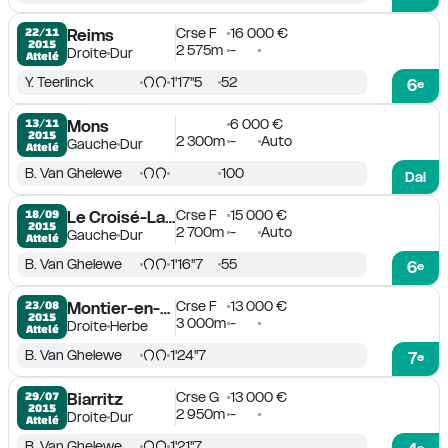
Crse F
16 000 €
22/11

Reims
2015
2 575m
-
Droite
Dur
Attelé
Y. Teerlinck
1'17''5
52
6
e
6 000 €
13/11

Mons
2015
2 300m
-
Auto
Gauche
Dur
Attelé
B. Van Ghelewe
100
Dai
Crse F
15 000 €
18/09

Le Croisé-Laroche
2015
2 700m
-
Auto
Gauche
Dur
Attelé
B. Van Ghelewe
1'16''7
55
6
e
Crse F
13 000 €
23/08

Montier-en-Der
2015
3 000m
-
Droite
Herbe
Attelé
B. Van Ghelewe
1'24''7
7
e
Crse G
13 000 €
29/07

Biarritz
2015
2 950m
-
Droite
Dur
Attelé
B. Van Ghelewe
1'21''7
e