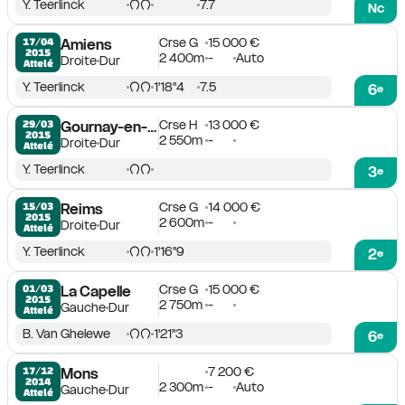
Y. Teerlinck
7.7
Nc
Crse G
15 000 €
17/04

Amiens
2015
2 400m
-
Auto
Droite
Dur
Attelé
Y. Teerlinck
1'18''4
7.5
6
e
Crse H
13 000 €
29/03

Gournay-en-Bray
2015
2 550m
-
Droite
Dur
Attelé
Y. Teerlinck
3
e
Crse G
14 000 €
15/03

Reims
2015
2 600m
-
Droite
Dur
Attelé
Y. Teerlinck
1'16''9
2
e
Crse G
15 000 €
01/03

La Capelle
2015
2 750m
-
Gauche
Dur
Attelé
B. Van Ghelewe
1'21''3
6
e
7 200 €
17/12

Mons
2014
2 300m
-
Auto
Gauche
Dur
Attelé