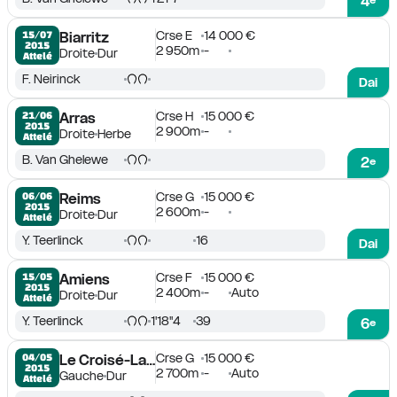
4
Crse E
14 000 €
15/07

Biarritz
2015
2 950m
-
Droite
Dur
Attelé
F. Neirinck
Dai
Crse H
15 000 €
21/06

Arras
2015
2 900m
-
Droite
Herbe
Attelé
B. Van Ghelewe
2
e
Crse G
15 000 €
06/06

Reims
2015
2 600m
-
Droite
Dur
Attelé
Y. Teerlinck
16
Dai
Crse F
15 000 €
15/05

Amiens
2015
2 400m
-
Auto
Droite
Dur
Attelé
Y. Teerlinck
1'18''4
39
6
e
Crse G
15 000 €
04/05

Le Croisé-Laroche
2015
2 700m
-
Auto
Gauche
Dur
Attelé