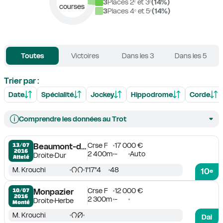
3
Places 2ᵉ et 3ᵉ
(
14
%)
courses
3
Places 4ᵉ et 5ᵉ
(
14
%)
Toutes
Victoires
Dans les 3
Dans les 5
Trier par :
Date
Spécialité
Jockey
Hippodrome
Corde
Comprendre les données au Trot
Crse F
17 000 €
13/07

Beaumont-de-Lomagne
2016
2 400m
-
Auto
Droite
Dur
Attelé
M. Krouchi
1'17''4
48
10
e
Crse F
12 000 €
10/07

Monpazier
2016
2 300m
-
Droite
Herbe
Monté
M. Krouchi
Dai