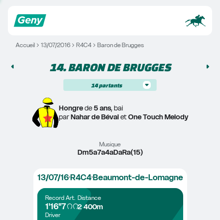
Accueil
13/07/2016
R4C4
Baron de Brugges
14. 
BARON DE BRUGGES
14
partants
Hongre
 de 
5 ans
, bai
par 
Nahar de Béval
 et 
One Touch Melody
Musique
Dm5a7a4aDaRa(15)
13/07/16
R4C4
Beaumont-de-Lomagne
Record
Art.
Distance
1'16"7
2 400m
Driver