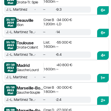
1 600m
-
Droite
Tr. Sple
Plat
J. L. Martínez
-
9.3
6
e
Crse B
34 000 €
31/07

Deauville
2014
1 200m
LD
Bon
Plat
J.-L. Martinez Tejera
-
14
6
e
List.
55 000 €
11/11

Toulouse
2013
1 600m
-
Droite
Collant
Plat
J.-L. Martinez Tejera
-
6.4
4
e
40 800 €
27/10

Madrid
2013
1 600m
-
Gauche
Lourd
Plat
J. L. Martínez
-
1
er
Crse B
30 000 €
01/10

Marseille-Borély
2013
1 800m
-
Gauche
Souple
Plat
J.-L. Martinez Tejera
-
2.4
2
e
Crse D
27 000 €
06/09

Marseille-Borély