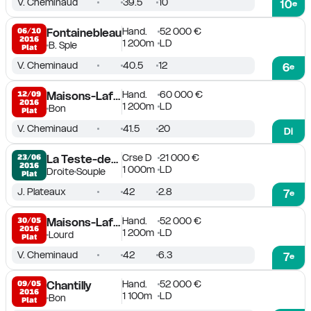
V. Cheminaud
39.5
10
10
e
Hand.
52 000 €
06/10

Fontainebleau
2016
1 200m
LD
B. Sple
Plat
V. Cheminaud
40.5
12
6
e
Hand.
60 000 €
12/09

Maisons-Laffitte
2016
1 200m
LD
Bon
Plat
V. Cheminaud
41.5
20
Di
Crse D
21 000 €
23/06

La Teste-de-Buch
2016
1 000m
LD
Droite
Souple
Plat
J. Plateaux
42
2.8
7
e
Hand.
52 000 €
30/05

Maisons-Laffitte
2016
1 200m
LD
Lourd
Plat
V. Cheminaud
42
6.3
7
e
Hand.
52 000 €
09/05

Chantilly
2016
1 100m
LD
Bon
Plat