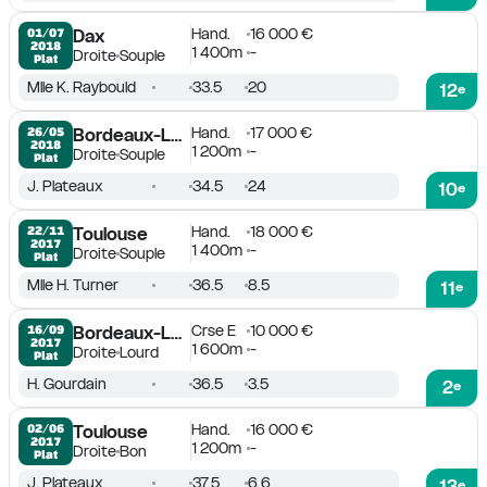
Hand.
16 000 €
01/07

Dax
2018
1 400m
-
Droite
Souple
Plat
Mlle K. Raybould
33.5
20
12
e
Hand.
17 000 €
26/05

Bordeaux-Le Bouscat
2018
1 200m
-
Droite
Souple
Plat
J. Plateaux
34.5
24
10
e
Hand.
18 000 €
22/11

Toulouse
2017
1 400m
-
Droite
Souple
Plat
Mlle H. Turner
36.5
8.5
11
e
Crse E
10 000 €
16/09

Bordeaux-Le Bouscat
2017
1 600m
-
Droite
Lourd
Plat
H. Gourdain
36.5
3.5
2
e
Hand.
16 000 €
02/06

Toulouse
2017
1 200m
-
Droite
Bon
Plat
J. Plateaux
37.5
6.6
13
e