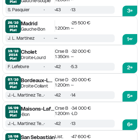
Gauche
Souple
Plat
S. Pasquier
43
13
3
e
25 500 €
26/10

Madrid
2014
1 200m
-
Gauche
Bon
Plat
J. L. Martínez
-
1
er
Crse B
32 000 €
19/10

Cholet
2014
1 350m
-
Droite
Lourd
Plat
F. Lefebvre
42
5.3
2
e
Crse D
20 000 €
07/10

Bordeaux-Le Bouscat
2014
1 200m
-
Droite
Collant
Plat
J.-L. Martinez Tejera
42
14
5
e
Crse B
34 000 €
16/09

Maisons-Laffitte
2014
1 200m
LD
Bon
Plat
J.-L. Martinez Tejera
42
13
6
e
List.
47 600 €
18/08

San Sebastián
2014