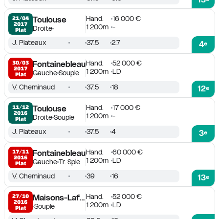
Hand.
16 000 €
21/04

Toulouse
2017
1 200m
-
Droite
Plat
J. Plateaux
37.5
2.7
4
e
Hand.
52 000 €
30/03

Fontainebleau
2017
1 200m
LD
Gauche
Souple
Plat
V. Cheminaud
37.5
18
12
e
Hand.
17 000 €
11/12

Toulouse
2016
1 200m
-
Droite
Souple
Plat
J. Plateaux
37.5
4
3
e
Hand.
60 000 €
17/11

Fontainebleau
2016
1 200m
LD
Gauche
Tr. Sple
Plat
V. Cheminaud
39
16
13
e
Hand.
52 000 €
27/10

Maisons-Laffitte
2016
1 200m
LD
Souple
Plat