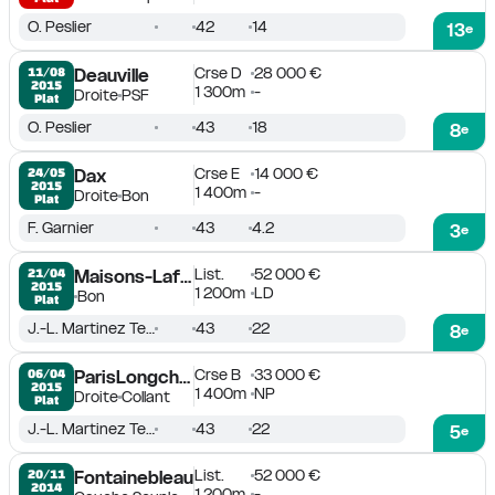
O. Peslier
42
14
13
e
Crse D
28 000 €
11/08

Deauville
2015
1 300m
-
Droite
PSF
Plat
O. Peslier
43
18
8
e
Crse E
14 000 €
24/05

Dax
2015
1 400m
-
Droite
Bon
Plat
F. Garnier
43
4.2
3
e
List.
52 000 €
21/04

Maisons-Laffitte
2015
1 200m
LD
Bon
Plat
J.-L. Martinez Tejera
43
22
8
e
Crse B
33 000 €
06/04

ParisLongchamp
2015
1 400m
NP
Droite
Collant
Plat
J.-L. Martinez Tejera
43
22
5
e
List.
52 000 €
20/11

Fontainebleau
2014
1 200m
-