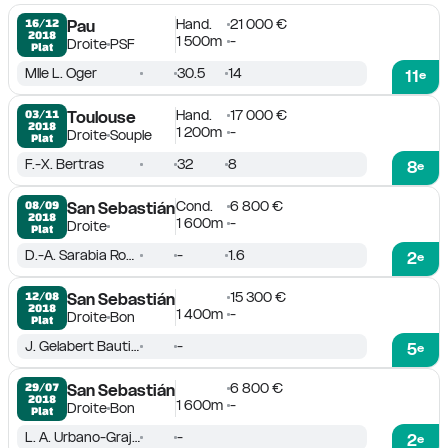
Hand.
21 000 €
16/12

Pau
2018
1 500m
-
Droite
PSF
Plat
Mlle L. Oger
30.5
14
11
e
Hand.
17 000 €
03/11

Toulouse
2018
1 200m
-
Droite
Souple
Plat
F.-X. Bertras
32
8
8
e
Cond.
6 800 €
08/09

San Sebastián
2018
1 600m
-
Droite
Plat
D.-A. Sarabia Rodriguez
-
1.6
2
e
15 300 €
12/08

San Sebastián
2018
1 400m
-
Droite
Bon
Plat
J. Gelabert Bautista
-
5
e
6 800 €
29/07

San Sebastián
2018
1 600m
-
Droite
Bon
Plat
L. A. Urbano-Grajales
-
2
e