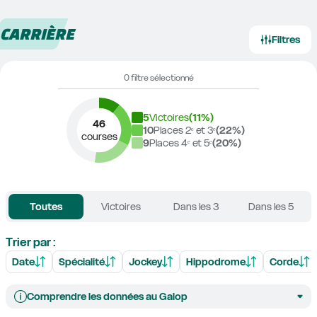
CARRIÈRE
Filtres
0 filtre sélectionné
5
Victoires
(
11
%)
46
10
Places 2ᵉ et 3ᵉ
(
22
%)
courses
9
Places 4ᵉ et 5ᵉ
(
20
%)
Toutes
Victoires
Dans les 3
Dans les 5
Trier par :
Date
Spécialité
Jockey
Hippodrome
Corde
Comprendre les données au Galop