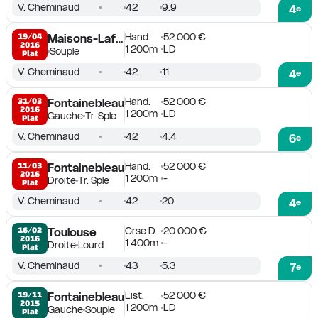
V. Cheminaud
42
9.9
4
e
Hand.
52 000 €
19/04

Maisons-Laffitte
2016
1 200m
LD
Souple
Plat
V. Cheminaud
42
11
4
e
Hand.
52 000 €
31/03

Fontainebleau
2016
1 200m
LD
Gauche
Tr. Sple
Plat
V. Cheminaud
42
4.4
6
e
Hand.
52 000 €
11/03

Fontainebleau
2016
1 200m
-
Droite
Tr. Sple
Plat
V. Cheminaud
42
20
4
e
Crse D
20 000 €
16/02

Toulouse
2016
1 400m
-
Droite
Lourd
Plat
V. Cheminaud
43
5.3
7
e
List.
52 000 €
19/11

Fontainebleau
2015
1 200m
LD
Gauche
Souple
Plat