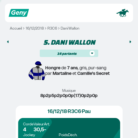
Accueil
16/12/2018
R3C6
Dani Wallon
5. 
DANI WALLON
14
partants
Hongre
 de 
7 ans
, gris, pur-sang
par 
Martaline
 et 
Camille's Secret
Musique
8p2p5p2p0p0p(17)0p2p0p
16/12/18
R3C6
Pau
Corde
Valeur
Art.
4
30,5
-
Jockey
Poids
Déch.