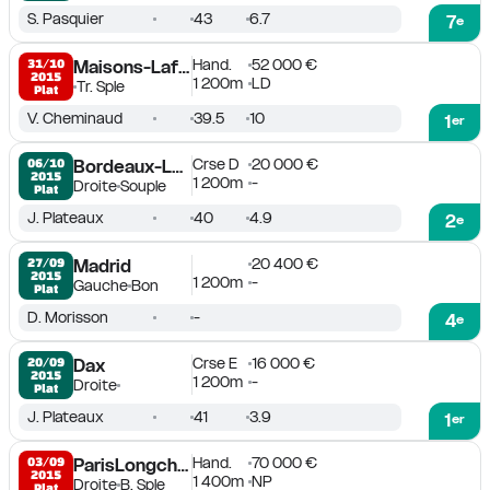
S. Pasquier
43
6.7
7
e
Hand.
52 000 €
31/10

Maisons-Laffitte
2015
1 200m
LD
Tr. Sple
Plat
V. Cheminaud
39.5
10
1
er
Crse D
20 000 €
06/10

Bordeaux-Le Bouscat
2015
1 200m
-
Droite
Souple
Plat
J. Plateaux
40
4.9
2
e
20 400 €
27/09

Madrid
2015
1 200m
-
Gauche
Bon
Plat
D. Morisson
-
4
e
Crse E
16 000 €
20/09

Dax
2015
1 200m
-
Droite
Plat
J. Plateaux
41
3.9
1
er
Hand.
70 000 €
03/09

ParisLongchamp
2015
1 400m
NP
Droite
B. Sple
Plat