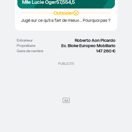
Mlle Lucie Oger
57,5
54,5
Outsider
Jugé sur ce qu'il a fait de mieux... Pourquoi pas ? 
Roberto Aon Picardo
Entraîneur
Ec. Bloke Europeo Mobiliario
Propriétaire
147 260 €
Gains de carrière