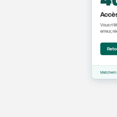
Accès
Vous n'êt
erreur, r
Retou
Matchem -