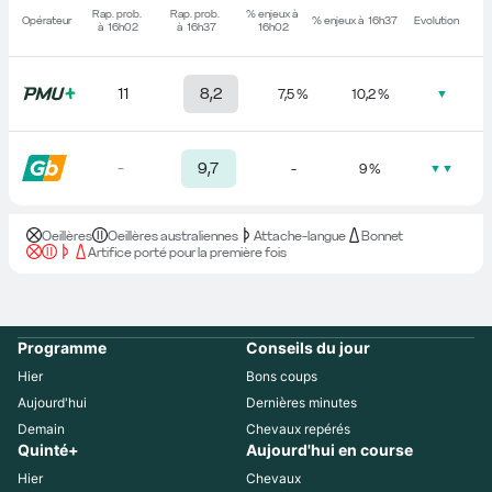
Rap. prob. 
Rap. prob. 
% enjeux à 
Opérateur
% enjeux à 
16h37
Evolution
à 
16h02
à 
16h37
16h02
11
8,2
7,5 %
10,2 %
▼
-
9,7
-
9 %
▼▼
Oeillères
Oeillères australiennes
Attache-langue
Bonnet
Artifice porté pour la première fois
Programme
Conseils du jour
Hier
Bons coups
Aujourd'hui
Dernières minutes
Demain
Chevaux repérés
Quinté+
Aujourd'hui en course
Hier
Chevaux