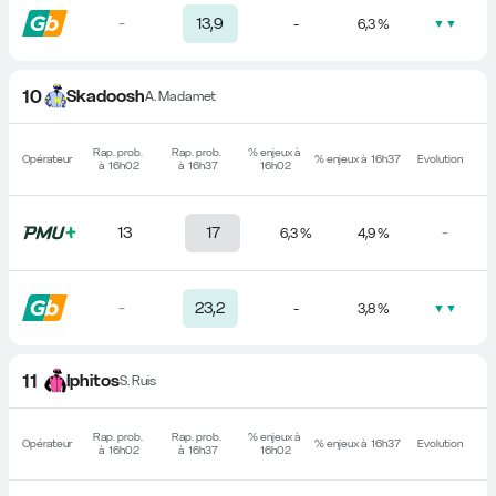
-
13,9
-
6,3 %
▼▼
10
Skadoosh
A. Madamet
Rap. prob. 
Rap. prob. 
% enjeux à 
Opérateur
% enjeux à 
16h37
Evolution
à 
16h02
à 
16h37
16h02
13
17
-
6,3 %
4,9 %
-
23,2
-
3,8 %
▼▼
11
Iphitos
S. Ruis
Rap. prob. 
Rap. prob. 
% enjeux à 
Opérateur
% enjeux à 
16h37
Evolution
à 
16h02
à 
16h37
16h02