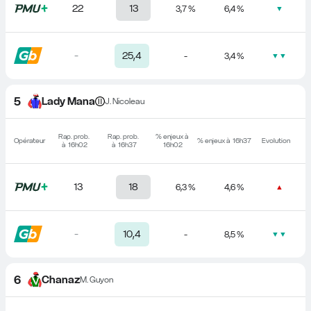
22
13
3,7 %
6,4 %
▼
-
25,4
-
3,4 %
▼▼
5
Lady Mana
J. Nicoleau
Rap. prob. 
Rap. prob. 
% enjeux à 
Opérateur
% enjeux à 
16h37
Evolution
à 
16h02
à 
16h37
16h02
13
18
6,3 %
4,6 %
▲
-
10,4
-
8,5 %
▼▼
6
Chanaz
M. Guyon