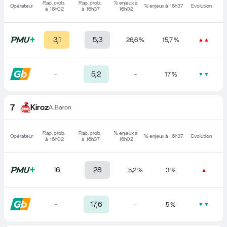
Rap. prob. 
Rap. prob. 
% enjeux à 
Opérateur
% enjeux à 
16h37
Evolution
à 
16h02
à 
16h37
16h02
3,1
5,3
26,6 %
15,7 %
▲▲
-
5,2
-
17 %
▼▼
7
Kiroz
A. Baron
Rap. prob. 
Rap. prob. 
% enjeux à 
Opérateur
% enjeux à 
16h37
Evolution
à 
16h02
à 
16h37
16h02
16
28
5,2 %
3 %
▲
-
17,6
-
5 %
▼▼