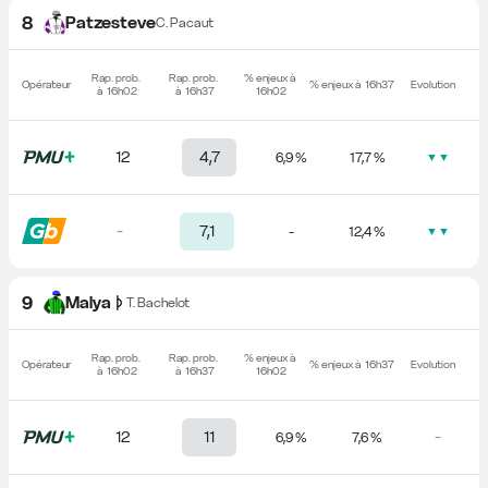
8
Patzesteve
C. Pacaut
Rap. prob. 
Rap. prob. 
% enjeux à 
Opérateur
% enjeux à 
16h37
Evolution
à 
16h02
à 
16h37
16h02
12
4,7
6,9 %
17,7 %
▼▼
-
7,1
-
12,4 %
▼▼
9
Malya
T. Bachelot
Rap. prob. 
Rap. prob. 
% enjeux à 
Opérateur
% enjeux à 
16h37
Evolution
à 
16h02
à 
16h37
16h02
12
11
-
6,9 %
7,6 %