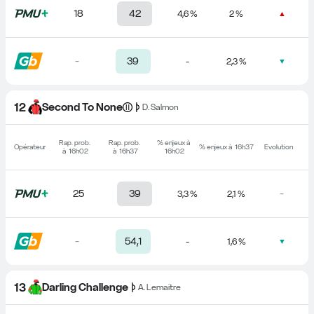
18
42
4,6 %
2 %
▲
-
39
-
2,3 %
▼
12
Second To None
D. Salmon
Rap. prob. 
Rap. prob. 
% enjeux à 
Opérateur
% enjeux à 
16h37
Evolution
à 
16h02
à 
16h37
16h02
25
39
-
3,3 %
2,1 %
-
54,1
-
1,6 %
▼
13
Darling Challenge
A. Lemaitre