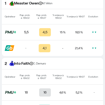
1
Measter Owen
M. Vélon
Rap. prob. 
Rap. prob. 
% enjeux à 
Opérateur
% enjeux à 
16h37
Evolution
à 
16h02
à 
16h37
16h02
5,5
4,5
15 %
18,5 %
▼▼
-
4,1
-
21,4 %
▼▼
2
Into Faith
C. Demuro
Rap. prob. 
Rap. prob. 
% enjeux à 
Opérateur
% enjeux à 
16h37
Evolution
à 
16h02
à 
16h37
16h02
18
16
-
4,6 %
5,2 %