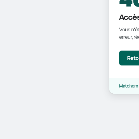
Accès
Vous n'êt
erreur, r
Retou
Matchem -