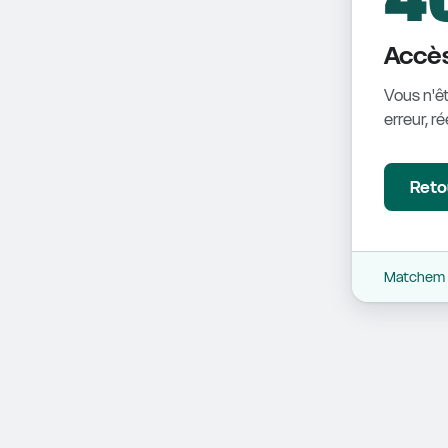
Accès
Vous n'êt
erreur, r
Retou
Matchem -