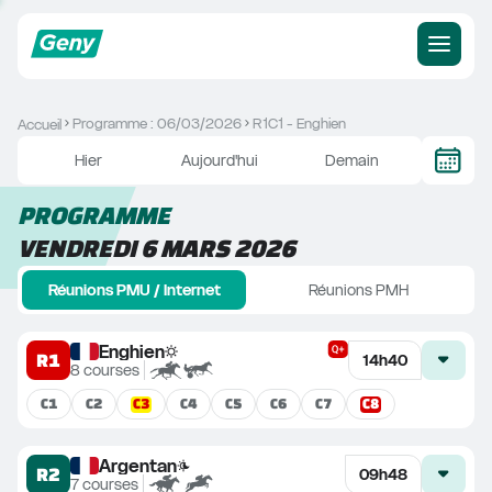
Programme : 06/03/2026
R1C1 - Enghien
Accueil
Hier
Aujourd'hui
Demain
PROGRAMME
VENDREDI 6 MARS 2026
Réunions PMU / Internet
Réunions PMH
Enghien
R1
14h40
8
courses
C
3
C
8
C
1
C
2
C
4
C
5
C
6
C
7
Argentan
R2
09h48
7
courses