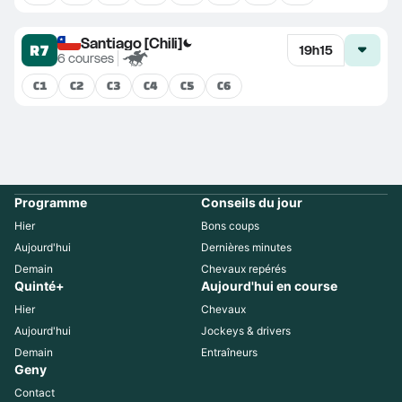
Santiago [Chili]
R7
19h15
6
courses
C
1
C
2
C
3
C
4
C
5
C
6
Programme
Conseils du jour
Hier
Bons coups
Aujourd'hui
Dernières minutes
Demain
Chevaux repérés
Quinté+
Aujourd'hui en course
Hier
Chevaux
Aujourd'hui
Jockeys & drivers
Demain
Entraîneurs
Geny
Contact