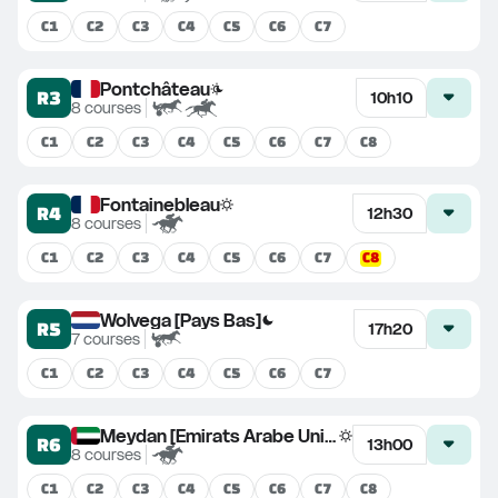
C
1
C
2
C
3
C
4
C
5
C
6
C
7
Pontchâteau
R3
10h10
8
courses
C
1
C
2
C
3
C
4
C
5
C
6
C
7
C
8
Fontainebleau
R4
12h30
8
courses
C
8
C
1
C
2
C
3
C
4
C
5
C
6
C
7
Wolvega [Pays Bas]
R5
17h20
7
courses
C
1
C
2
C
3
C
4
C
5
C
6
C
7
Meydan [Emirats Arabe Unis]
R6
13h00
8
courses
C
1
C
2
C
3
C
4
C
5
C
6
C
7
C
8