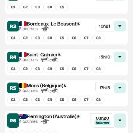
C
1
C
2
C
3
C
4
C
5
Bordeaux-Le Bouscat
R3
10h21
8
courses
C
1
C
2
C
3
C
4
C
5
C
6
C
7
C
8
Saint-Galmier
R4
15h10
8
courses
C
1
C
2
C
3
C
4
C
5
C
6
C
7
C
8
Mons (Belgique)
R5
17h15
8
courses
C
1
C
2
C
3
C
4
C
5
C
6
C
7
C
8
Flemington (Australie)
03h20
R6
4
courses
Internet