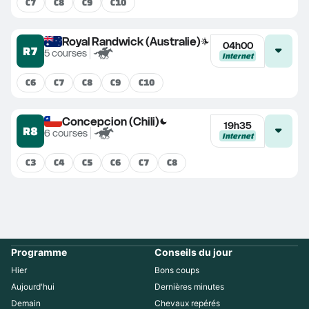
C
7
C
8
C
9
C
10
Royal Randwick (Australie)
04h00
R7
5
courses
Internet
C
6
C
7
C
8
C
9
C
10
Concepcion (Chili)
19h35
R8
6
courses
Internet
C
3
C
4
C
5
C
6
C
7
C
8
Programme
Conseils du jour
Hier
Bons coups
Aujourd'hui
Dernières minutes
Demain
Chevaux repérés