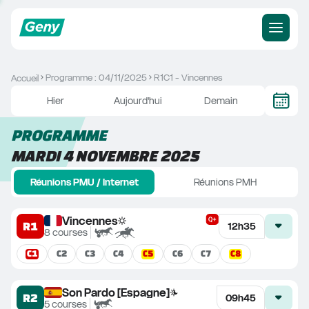
Programme : 04/11/2025
R1C1 - Vincennes
Accueil
Hier
Aujourd'hui
Demain
PROGRAMME
MARDI 4 NOVEMBRE 2025
Réunions PMU / Internet
Réunions PMH
Vincennes
R1
12h35
8
courses
C
1
C
5
C
8
C
2
C
3
C
4
C
6
C
7
Son Pardo [Espagne]
R2
09h45
5
courses