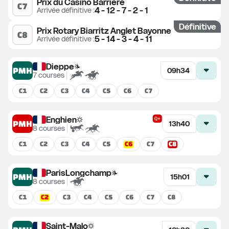
Prix du Casino Barrière
C
7
4 - 12 - 7 - 2 - 1
Arrivée définitive
 :
Définitive
Prix Rotary Biarritz Anglet Bayonne
C
8
5 - 14 - 3 - 4 - 11
Arrivée définitive
 :
Dieppe
PMH
09h34
7
courses
C
1
C
2
C
3
C
4
C
5
C
6
C
7
Enghien
PMH
13h40
8
courses
C
6
C
8
C
1
C
2
C
3
C
4
C
5
C
7
ParisLongchamp
PMH
15h01
8
courses
C
2
C
1
C
3
C
4
C
5
C
6
C
7
C
8
Saint-Malo