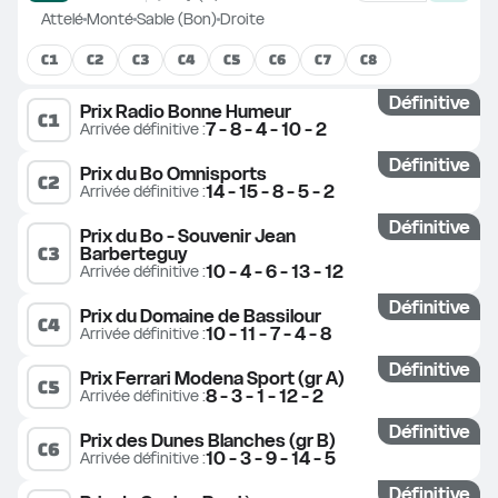
Attelé
Monté
Sable (Bon)
Droite
C
1
C
2
C
3
C
4
C
5
C
6
C
7
C
8
Définitive
Prix Radio Bonne Humeur
C
1
7 - 8 - 4 - 10 - 2
Arrivée définitive
 :
Définitive
Prix du Bo Omnisports
C
2
14 - 15 - 8 - 5 - 2
Arrivée définitive
 :
Définitive
Prix du Bo - Souvenir Jean 
C
3
Barberteguy
10 - 4 - 6 - 13 - 12
Arrivée définitive
 :
Définitive
Prix du Domaine de Bassilour
C
4
10 - 11 - 7 - 4 - 8
Arrivée définitive
 :
Définitive
Prix Ferrari Modena Sport (gr A)
C
5
8 - 3 - 1 - 12 - 2
Arrivée définitive
 :
Définitive
Prix des Dunes Blanches (gr B)
C
6
10 - 3 - 9 - 14 - 5
Arrivée définitive
 :
Définitive