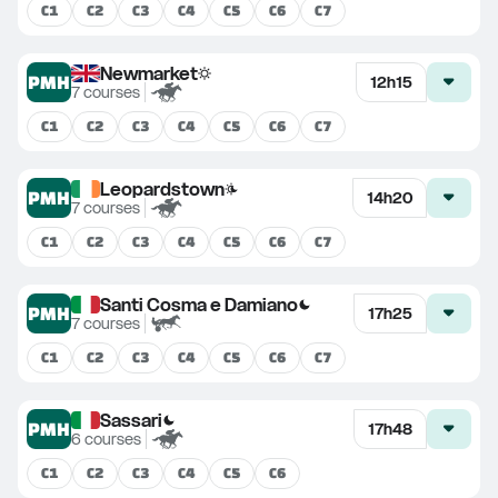
C
1
C
2
C
3
C
4
C
5
C
6
C
7
Newmarket
PMH
12h15
7
courses
C
1
C
2
C
3
C
4
C
5
C
6
C
7
Leopardstown
PMH
14h20
7
courses
C
1
C
2
C
3
C
4
C
5
C
6
C
7
Santi Cosma e Damiano
PMH
17h25
7
courses
C
1
C
2
C
3
C
4
C
5
C
6
C
7
Sassari
PMH
17h48
6
courses
C
1
C
2
C
3
C
4
C
5
C
6