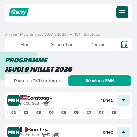
Programme : 09/07/2026
R-1C1 - Saratoga
Accueil
Hier
Aujourd'hui
Demain
PROGRAMME
JEUDI 9 JUILLET 2026
Réunions PMU / Internet
Réunions PMH
Saratoga
PMH
16h40
9
courses
C
1
C
2
C
3
C
4
C
5
C
6
C
7
C
8
C
9
Biarritz
PMH
16h45
8
courses