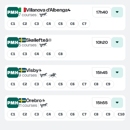
Villanova d'Albenga
PMH
17h40
7
courses
C
1
C
2
C
3
C
4
C
5
C
6
C
7
Skellefteå
PMH
10h20
5
courses
C
1
C
3
C
4
C
6
C
8
Visby
PMH
15h45
9
courses
C
1
C
2
C
3
C
4
C
5
C
6
C
7
C
8
C
9
Örebro
PMH
15h55
11
courses
C
1
C
2
C
3
C
4
C
5
C
6
C
7
C
8
C
9
C
10