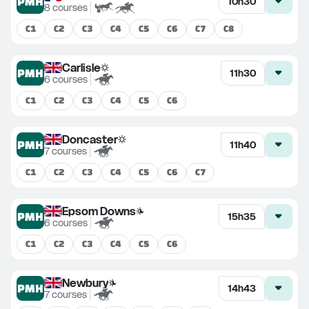
PMH
10h30
8
courses
C
1
C
2
C
3
C
4
C
5
C
6
C
7
C
8
Carlisle
PMH
11h30
6
courses
C
1
C
2
C
3
C
4
C
5
C
6
Doncaster
PMH
11h40
7
courses
C
1
C
2
C
3
C
4
C
5
C
6
C
7
Epsom Downs
PMH
15h35
6
courses
C
1
C
2
C
3
C
4
C
5
C
6
Newbury
PMH
14h43
7
courses