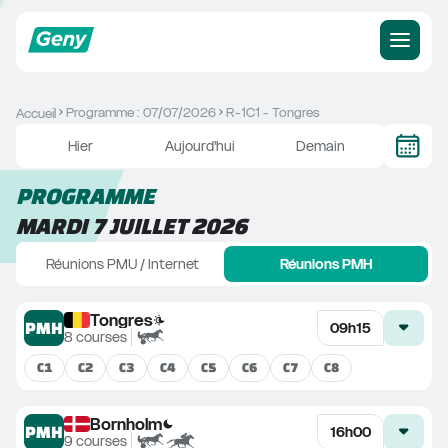
Programme : 07/07/2026
R-1C1 - Tongres
Accueil
Hier
Aujourd'hui
Demain
PROGRAMME
MARDI 7 JUILLET 2026
Réunions PMU / Internet
Réunions PMH
Tongres
PMH
09h15
8
courses
C
1
C
2
C
3
C
4
C
5
C
6
C
7
C
8
Bornholm
PMH
16h00
9
courses