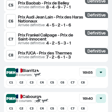
Définitive
Prix Baobab - Prix de Belley
C
5
8 - 4 - 9 - 7 - 1
Arrivée définitive
 :
Définitive
Prix Audi Jean Lain - Prix des Haras 
C
6
Nationaux
4 - 5 - 2 - 1 - 6
Arrivée définitive
 :
Définitive
Prix Frankel Calipage - Prix de 
C
7
Saint-Innocent
4 - 2 - 5 - 3 - 1
Arrivée définitive
 :
Définitive
Prix l'UCA - Prix des Thermes
C
8
7 - 2 - 6 - 1 - 3
Arrivée définitive
 :
Biarritz
PMH
16h55
8
courses
C
1
C
2
C
3
C
4
C
5
C
6
C
7
C
8
Cabourg
PMH
16h40
8
courses
C
1
C
2
C
3
C
4
C
5
C
6
C
7
C
8