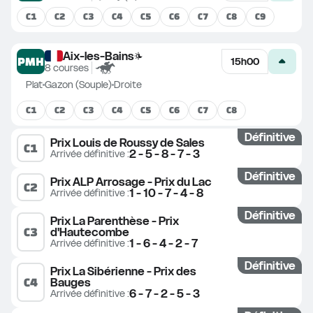
C
1
C
2
C
3
C
4
C
5
C
6
C
7
C
8
C
9
Aix-les-Bains
PMH
15h00
8
courses
Plat
Gazon (Souple)
Droite
C
1
C
2
C
3
C
4
C
5
C
6
C
7
C
8
Définitive
Prix Louis de Roussy de Sales
C
1
2 - 5 - 8 - 7 - 3
Arrivée définitive
 :
Définitive
Prix ALP Arrosage - Prix du Lac
C
2
1 - 10 - 7 - 4 - 8
Arrivée définitive
 :
Définitive
Prix La Parenthèse - Prix 
C
3
d'Hautecombe
1 - 6 - 4 - 2 - 7
Arrivée définitive
 :
Définitive
Prix La Sibérienne - Prix des 
C
4
Bauges
6 - 7 - 2 - 5 - 3
Arrivée définitive
 :