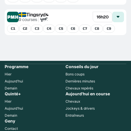
Tingsryd
PMH
16h20
9
courses
C
1
C
2
C
3
C
4
C
5
C
6
C
7
C
8
C
9
Programme
Conseils du jour
Hier
Bons coups
Aujourd'hui
Dernières minutes
Demain
Chevaux repérés
Quinté+
Aujourd'hui en course
Hier
Chevaux
Aujourd'hui
Jockeys & drivers
Demain
Entraîneurs
Geny
Contact