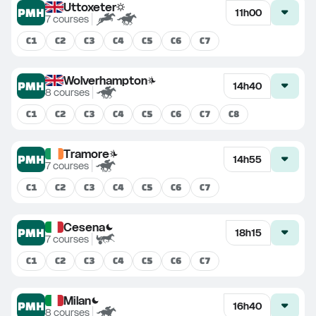
Uttoxeter
PMH
11h00
7
courses
C
1
C
2
C
3
C
4
C
5
C
6
C
7
Wolverhampton
PMH
14h40
8
courses
C
1
C
2
C
3
C
4
C
5
C
6
C
7
C
8
Tramore
PMH
14h55
7
courses
C
1
C
2
C
3
C
4
C
5
C
6
C
7
Cesena
PMH
18h15
7
courses
C
1
C
2
C
3
C
4
C
5
C
6
C
7
Milan
PMH
16h40
8
courses