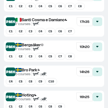
C
1
C
2
C
3
C
4
C
5
C
6
C
7
C
8
Santi Cosma e Damiano
PMH
17h35
7
courses
C
1
C
2
C
3
C
4
C
5
C
6
C
7
Bergsåker
PMH
10h20
7
courses
C
1
C
2
C
3
C
4
C
5
C
7
C
8
Bro Park
PMH
14h26
5
courses
C
4
C
5
C
8
C
9
C
10
Hoting
PMH
16h25
6
courses
C
1
C
2
C
4
C
6
C
8
C
9