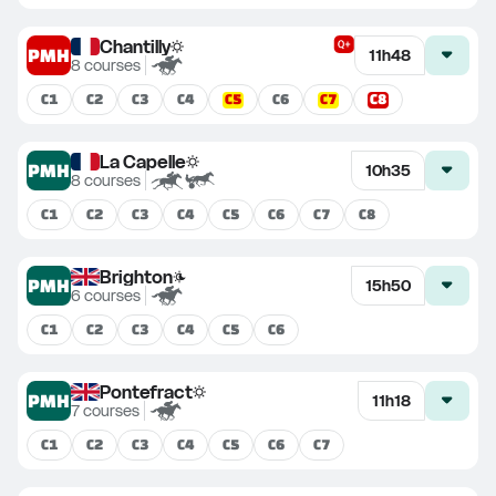
Chantilly
PMH
11h48
8
courses
C
5
C
7
C
8
C
1
C
2
C
3
C
4
C
6
La Capelle
PMH
10h35
8
courses
C
1
C
2
C
3
C
4
C
5
C
6
C
7
C
8
Brighton
PMH
15h50
6
courses
C
1
C
2
C
3
C
4
C
5
C
6
Pontefract
PMH
11h18
7
courses
C
1
C
2
C
3
C
4
C
5
C
6
C
7