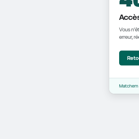
Accès
Vous n'êt
erreur, r
Retou
Matchem -