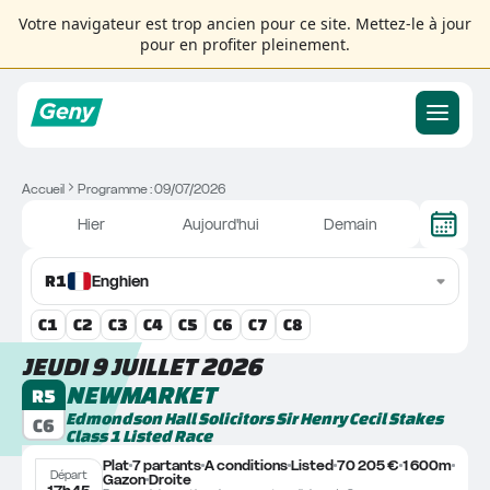
Votre navigateur est trop ancien pour ce site. Mettez-le à jour
pour en profiter pleinement.
Accueil
Programme : 09/07/2026
Hier
Aujourd'hui
Demain
R
1
Enghien
C
1
C
2
C
3
C
4
C
5
C
6
C
7
C
8
JEUDI 9 JUILLET 2026
NEWMARKET
R5
Edmondson Hall Solicitors Sir Henry Cecil Stakes 
C6
Class 1 Listed Race
Plat
7 partants
A conditions
Listed
70 205 €
1 600m
Départ
Gazon
Droite