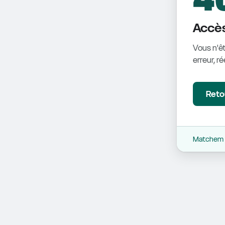
Accès
Vous n'êt
erreur, r
Retou
Matchem -