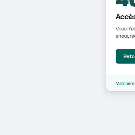
Accès
Vous n'êt
erreur, r
Retou
Matchem -