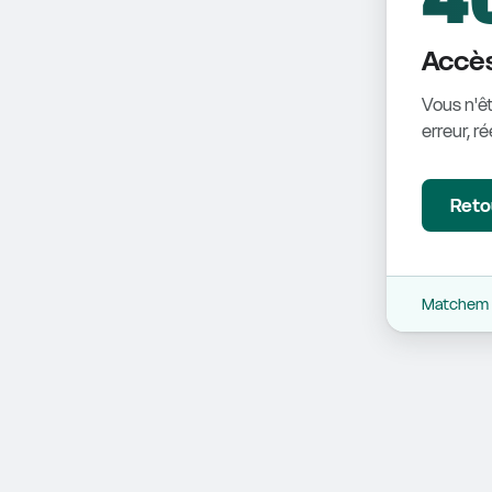
Accès
Vous n'êt
erreur, r
Retou
Matchem -