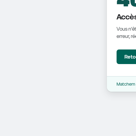
Accès
Vous n'êt
erreur, r
Retou
Matchem -