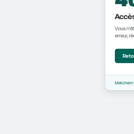
Accès
Vous n'êt
erreur, r
Retou
Matchem -