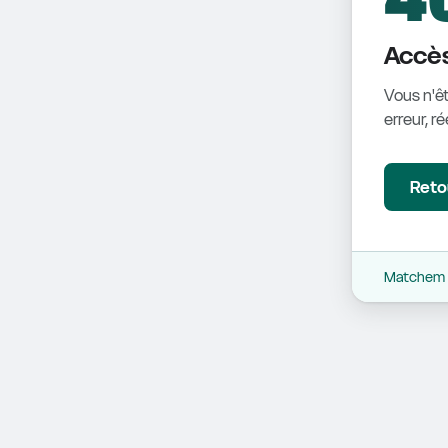
Accès
Vous n'êt
erreur, r
Retou
Matchem -