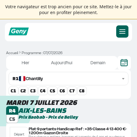
Votre navigateur est trop ancien pour ce site. Mettez-le à jour
pour en profiter pleinement.
Accueil
Programme : 07/07/2026
Hier
Aujourd'hui
Demain
R
1
Chantilly
C
1
C
2
C
3
C
4
C
5
C
6
C
7
C
8
MARDI 7 JUILLET 2026
AIX-LES-BAINS
R4
Prix Baobab - Prix de Belley
C5
Plat
9 partants
Handicap
Ref : +35
Classe 4
13 400 €
1 200m
Gazon
Droite
Départ
Pour chevaux entiers, hongres et juments de 4 ans et au-dessus.