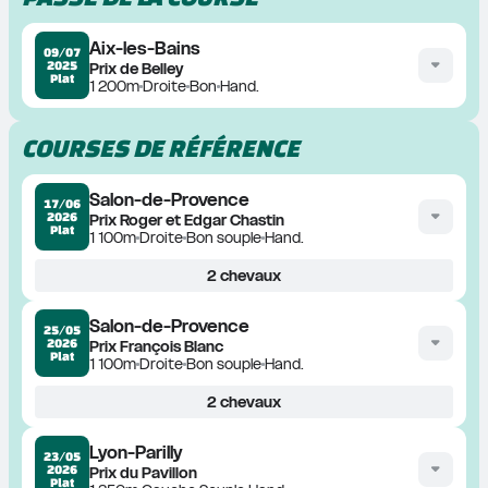
Aix-les-Bains
09/07
2025
Prix de Belley
Plat
1 200m
Droite
Bon
Hand.
COURSES DE RÉFÉRENCE
Salon-de-Provence
17/06
2026
Prix Roger et Edgar Chastin
Plat
1 100m
Droite
Bon souple
Hand.
2
chevaux
Salon-de-Provence
25/05
2026
Prix François Blanc
Plat
1 100m
Droite
Bon souple
Hand.
2
chevaux
Lyon-Parilly
23/05
2026
Prix du Pavillon
Plat