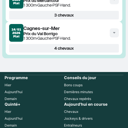
Prix du Mercantour
Plat
1 300m
Gauche
PSF
Hand.
3
chevaux
Cagnes-sur-Mer
14/01
2026
Prix du Val Borrigo
Plat
1 300m
Gauche
PSF
Hand.
4
chevaux
Programme
Conseils du jour
Hier
Bons coups
Aujourd'hui
Dernières minutes
Demain
Chevaux repérés
Quinté+
Aujourd'hui en course
Hier
Chevaux
Aujourd'hui
Jockeys & drivers
Demain
Entraîneurs