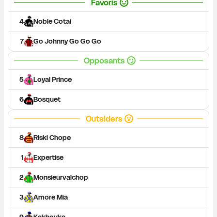
Favoris
4
Noble Cotai
7
Go Johnny Go Go Go
Opposants
5
Loyal Prince
6
Bosquet
Outsiders
8
Riski Chope
1
Expertise
2
Monsieurvalchop
3
Amore Mia