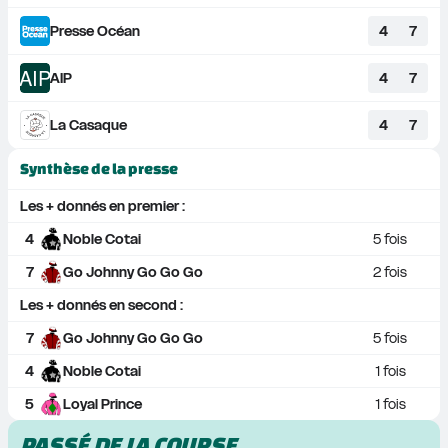
Presse Océan
4
7
AIP
AIP
4
7
La Casaque
4
7
Synthèse de la presse
Les + donnés en premier :
4
Noble Cotai
5
 fois
7
Go Johnny Go Go Go
2
 fois
Les + donnés en second :
7
Go Johnny Go Go Go
5
 fois
4
Noble Cotai
1
 fois
5
Loyal Prince
1
 fois
PASSÉ DE LA COURSE