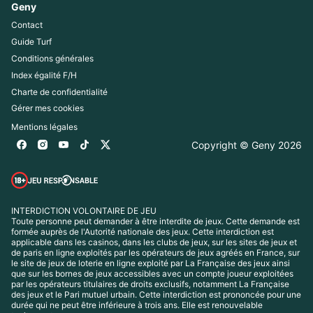
Geny
Contact
Guide Turf
Conditions générales
Index égalité F/H
Charte de confidentialité
Gérer mes cookies
Mentions légales
Copyright © Geny 
2026
INTERDICTION VOLONTAIRE DE JEU
Toute personne peut demander à être interdite de jeux. Cette demande est 
formée auprès de l'Autorité nationale des jeux. Cette interdiction est 
applicable dans les casinos, dans les clubs de jeux, sur les sites de jeux et 
de paris en ligne exploités par les opérateurs de jeux agréés en France, sur 
le site de jeux de loterie en ligne exploité par La Française des jeux ainsi 
que sur les bornes de jeux accessibles avec un compte joueur exploitées 
par les opérateurs titulaires de droits exclusifs, notamment La Française 
des jeux et le Pari mutuel urbain. Cette interdiction est prononcée pour une 
durée qui ne peut être inférieure à trois ans. Elle est renouvelable 