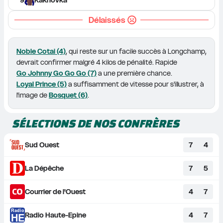
9
Kakhovka
Délaissés
Noble Cotai (4)
, qui reste sur un facile succès à Longchamp, 
devrait confirmer malgré 4 kilos de pénalité. Rapide 
Go Johnny Go Go Go (7)
 a une première chance. 
Loyal Prince (5)
 a suffisamment de vitesse pour s'illustrer, à 
l'image de 
Bosquet (6)
.
SÉLECTIONS DE NOS CONFRÈRES
Sud Ouest
7
4
La Dépêche
7
5
Courrier de l'Ouest
4
7
Radio
HE
Radio Haute-Epine
4
7